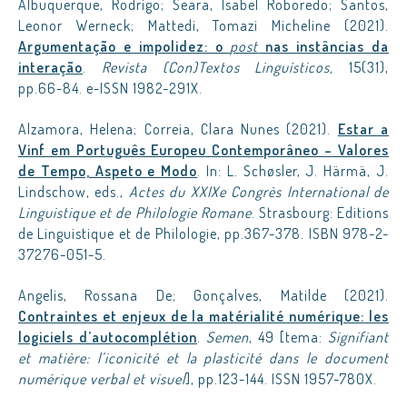
Albuquerque, Rodrigo; Seara, Isabel Roboredo; Santos,
Leonor Werneck; Mattedi, Tomazi Micheline (2021).
Argumentação e impolidez: o
post
nas instâncias da
interação
.
Revista (Con)Textos Linguísticos,
15(31),
pp.66-84. e-ISSN 1982-291X.
Alzamora, Helena; Correia, Clara Nunes (2021).
Estar a
Vinf em Português Europeu Contemporâneo – Valores
de Tempo, Aspeto e Modo
. In: L. Schøsler, J. Härmä, J.
Lindschow, eds.,
Actes du XXIXe Congrès International de
Linguistique et de Philologie Romane
. Strasbourg: Editions
de Linguistique et de Philologie, pp.367-378. ISBN 978-2-
37276-051-5.
Angelis, Rossana De; Gonçalves, Matilde (2021).
Contraintes et enjeux de la matérialité numérique: les
logiciels d’autocomplétion
.
Semen
, 49 [tema:
Signifiant
et matière: l’iconicité et la plasticité dans le document
numérique verbal et visuel
], pp.123-144. ISSN 1957-780X.