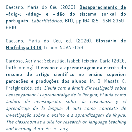
Caetano, Maria do Céu (2020).
Desaparecimento de
-ádig-; -ádeg- e -idão do sistema sufixal do
português
.
LaborHistórico
, 6(1), pp.104-125. ISSN 2359-
6910.
Caetano, Maria do Céu, ed. (2020).
Glossário de
Morfologia 18|19
. Lisbon: NOVA FCSH.
Cardoso, Adriana; Sebastião, Isabel; Teixeira, Carla (2020,
forthcoming).
O ensino e a aprendizagem da escrita do
resumo de artigo científico no ensino superior:
perceções e produções dos alunos
. In: D. Masats, C.
Pratginestós, eds.
L’aula com a àmbit d’investigació sobre
l’ensenyament i l’aprenentatge de la llengua;
El aula como
ámbito de investigación sobre la enseñanza y el
aprendizaje de la lengua; A aula como contexto de
investigação sobre o ensino e a aprendizagem de língua;
The classroom as a site for research on language teaching
and learning.
Bern: Peter Lang.