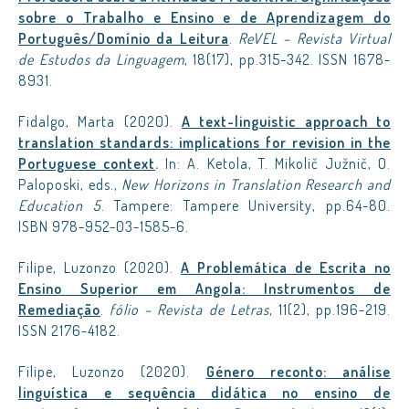
sobre o Trabalho e Ensino e de Aprendizagem do
Português/Domínio da Leitura
.
ReVEL – Revista Virtual
de Estudos da Linguagem
, 18(17), pp.315-342. ISSN 1678-
8931.
Fidalgo, Marta (2020).
A text-linguistic approach to
translation standards: implications for revision in the
Portuguese context
.
In: A. Ketola, T. Mikolič Južnič, O.
Paloposki, eds.,
New Horizons in Translation Research and
Education 5
. Tampere: Tampere University, pp.64-80.
ISBN 978-952-03-1585-6.
Filipe, Luzonzo (2020).
A Problemática de Escrita no
Ensino Superior em Angola: Instrumentos de
Remediação
.
fólio – Revista de Letras
, 11(2), pp.196-219.
ISSN 2176-4182.
Filipe, Luzonzo (2020).
Género reconto: análise
linguística e sequência didática no ensino de