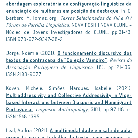
abordagem exploratória da configuração linguística da
enunciação de mulheres em posição de destaque
. In: C.
Barbero, M. Tomaz, org.,
Textos Selecionados do XIII e XIV
Fórum de Partilha Linguística
. NOVA FCSH | NOVA CLUNL –
Núcleo de Jovens Investigadores do CLUNL, pp.31-43.
ISBN 978-972-9347-38-2.
Jorge, Noémia (2021).
O funcionamento discursivo dos
textos de contracapa da “Coleção Vampiro”
.
Revista da
Associação Portuguesa de Linguística
, (8), pp.121-136.
ISSN 2183-9077.
Koven, Michele; Simões Marques, Isabelle (2021).
Multiaddressivity and Collective Addressivity in Vlog-
based Interactions between Diasporic and Nonmigrant
Portuguese
.
Linguistic Anthropology
, 31(1), pp.97-118. e-
ISSN 1548-1395.
Leal, Audria (2021).
A multimodalidade em sala de aula:
proposta para o trabalho de textos com imagens
. In: