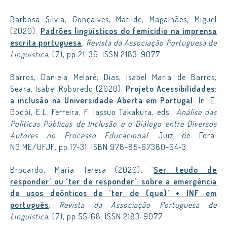
Barbosa Sílvia; Gonçalves, Matilde; Magalhães, Miguel
(2020).
Padrões linguísticos do femícidio na imprensa
escrita portuguesa
.
Revista da Associação Portuguesa de
Linguística
, (7), pp.21-36. ISSN 2183-9077.
Barros, Daniela Melaré; Dias, Isabel Maria de Barros;
Seara, Isabel Roboredo (2020).
Projeto Acessibilidades:
a inclusão na Universidade Aberta em Portugal
. In: E.
Godói, E.L. Ferreira, F. Iassuo Takakura, eds.,
Análise das
Políticas Públicas de Inclusão e o Diálogo entre Diversos
Autores no Processo Educacional
. Juiz de Fora:
NGIME/UFJF, pp.17-31. ISBN 978-85-67380-64-3.
Brocardo, Maria Teresa (2020). ‘
Ser teudo de
responder’ ou ‘ter de responder’: sobre a emergência
de usos deônticos de ‘ter de (que)’ + INF em
português
.
Revista da Associação Portuguesa de
Linguística
, (7), pp.55-68. ISSN 2183-9077.