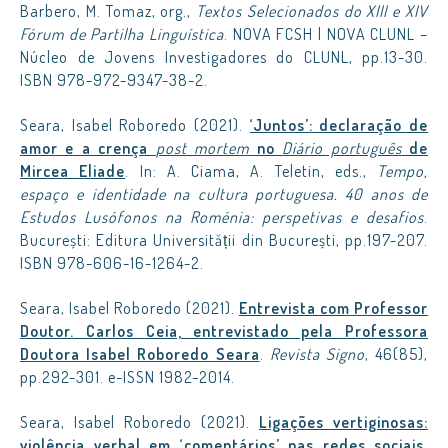
Barbero, M. Tomaz, org.,
Textos Selecionados do XIII e XIV
Fórum de Partilha Linguística
. NOVA FCSH | NOVA CLUNL –
Núcleo de Jovens Investigadores do CLUNL, pp.13-30.
ISBN 978-972-9347-38-2.
Seara, Isabel Roboredo (2021).
‘Juntos’: declaração de
amor e a crença
post mortem
no
Diário português
de
Mircea Eliade
. In: A. Ciama, A. Teletin, eds.,
Tempo,
espaço e identidade na cultura portuguesa. 40 anos de
Estudos Lusófonos na Roménia: perspetivas e desafios
.
București: Editura Universității din București, pp.197-207.
ISBN 978-606-16-1264-2.
Seara, Isabel Roboredo (2021).
Entrevista com Professor
Doutor. Carlos Ceia, entrevistado pela Professora
Doutora Isabel Roboredo Seara
.
Revista Signo
, 46(85),
pp.292-301. e-ISSN 1982-2014.
Seara, Isabel Roboredo (2021).
Ligações vertiginosas:
violência verbal em ‘comentários’ nas redes sociais
.