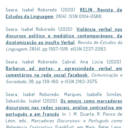
Seara, Isabel Roboredo (2020).
RELIN, Revista de
Estudos da Linguagem
, 28(4). ISSN 0104-0588.
Seara, Isabel Roboredo (2020).
Violência verbal nos
discursos político e mediático contemporâneos: da
dicotomização ao insulto Verbal
.
Revista de Estudos da
Linguagem
, 28(4), pp.1507-1518. eISSN 2237-2083.
Seara, Isabel Roboredo; Cabral, Ana Lúcia (2020).
Barbarus ad portas: a agressividade verbal em
comentários na rede social Facebook.
Comunicação e
Sociedade
, 38, pp.139-160. e-ISSN 2183-3575.
Seara, Isabel Roboredo; Marques, Isabelle Simões;
Sebastião, Isabel (2020).
Os emojis como marcadores
discursivos nas redes sociais: análise contrastiva em
português e em francês
. In: I. M. Duarte, R. Ponce de
Léon, eds.,
Marcadores Discursivos: o Português como
Referência Contrastiva
. Frankfurt am Main: Peter Lang,