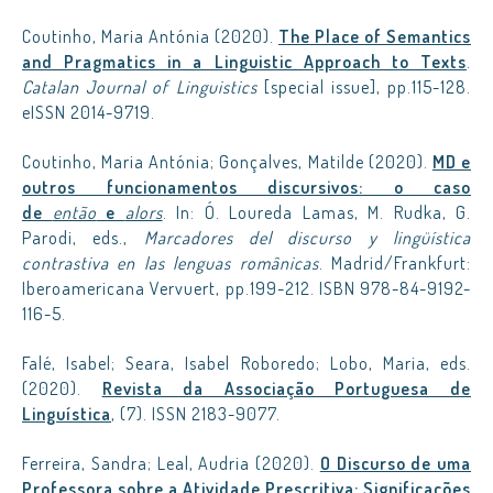
Coutinho, Maria Antónia (2020).
The Place of Semantics
and Pragmatics in a Linguistic Approach to Texts
.
Catalan Journal of Linguistics
[special issue], pp.115-128.
eISSN 2014-9719.
Coutinho, Maria Antónia; Gonçalves, Matilde (2020).
MD e
outros funcionamentos discursivos: o caso
de
então
e
alors
. In: Ó. Loureda Lamas, M. Rudka, G.
Parodi, eds.,
Marcadores del discurso y lingüística
contrastiva en las lenguas românicas
. Madrid/Frankfurt:
Iberoamericana Vervuert, pp.199-212. ISBN 978-84-9192-
116-5.
Falé, Isabel; Seara, Isabel Roboredo; Lobo, Maria, eds.
(2020).
Revista da Associação Portuguesa de
Linguística
, (7). ISSN 2183-9077.
Ferreira, Sandra; Leal, Audria (2020).
O Discurso de uma
Professora sobre a Atividade Prescritiva: Significações