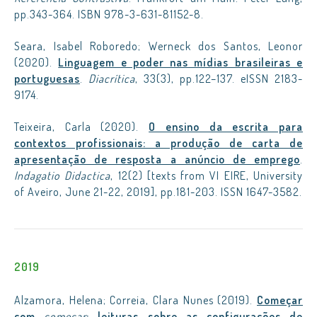
pp.343-364. ISBN 978-3-631-81152-8.
Seara, Isabel Roboredo; Werneck dos Santos, Leonor
(2020).
Linguagem e poder nas mídias brasileiras e
portuguesas
.
Diacrítica
, 33(3), pp.122–137. eISSN 2183-
9174.
Teixeira, Carla (2020).
O ensino da escrita para
contextos profissionais: a produção de carta de
apresentação de resposta a anúncio de emprego
.
Indagatio Didactica
, 12(2) [texts from VI EIRE, University
of Aveiro, June 21-22, 2019], pp.181-203. ISSN 1647-3582.
2019
Alzamora, Helena; Correia, Clara Nunes (2019).
Começar
com
começar
: leituras sobre as configurações de