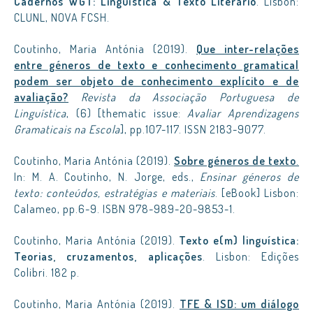
Cadernos WGT: Linguística & Texto Literário
. Lisbon:
CLUNL, NOVA FCSH.
Coutinho, Maria Antónia (2019).
Que inter-relações
entre géneros de texto e conhecimento gramatical
podem ser objeto de conhecimento explícito e de
avaliação?
Revista da Associação Portuguesa de
Linguística
, (6) [thematic issue:
Avaliar Aprendizagens
Gramaticais na Escola
], pp.107-117. ISSN 2183-9077.
Coutinho, Maria Antónia (2019).
Sobre géneros de texto
.
In: M. A. Coutinho, N. Jorge, eds.,
Ensinar géneros de
texto: conteúdos, estratégias e materiais
. [eBook] Lisbon:
Calameo, pp.6-9. ISBN 978-989-20-9853-1.
Coutinho, Maria Antónia (2019).
Texto e(m) linguística:
Teorias, cruzamentos, aplicações
. Lisbon: Edições
Colibri. 182 p.
Coutinho, Maria Antónia (2019).
TFE & ISD: um diálogo