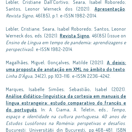
Lebler, Cristiane Dall’Cortivo; Seara, Isabel Roboredo;
Santos, Leonor Werneck dos (2021).
Apresentação
.
Revista
Signo
, 46(85), p.1. e-ISSN 1982-2014.
Lebler, Cristiane; Seara, Isabel Roboredo; Santos, Leonor
Werneck dos, eds. (2021).
Revista Signo
, 46(85) [issue on
Ensino de Língua em tempo de pandemia: aprendizagens e
perspectivas
]. e-ISSN 1982-2014.
Magalhães, Miguel; Gonçalves, Matilde (2021).
A deixis:
uma proposta de anotação em XML no âmbito do texto
.
Linha D’Água
, 34(2), pp.103-116. e-ISSN 2236-4242.
Marques, Isabelle Simões; Sebastião, Isabel (2021).
Análise didático-linguística da cortesia em manuais de
língua estrangeira: estudo comparativo do francês e
do português
. In: A. Ciama, A. Teletin, eds.,
Tempo,
espaço e identidade na cultura portuguesa. 40 anos de
Estudos Lusófonos na Roménia: perspetivas e desafios
.
București: Universității din Bucuresti, pp.468-481. ISBN