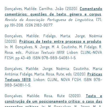
Gonçalves, Matilde; Carrilho, João (2020).
Comentando
comentários: questões de texto, género e corpus
.
Revista da Associação Portuguesa de Linguística
, (7),
pp.191-208. ISSN 2183-9077.
Gonçalves, Matilde; Fidalgo, Marta; Jorge, Noémia
(2020).
Práticas de texto: entre processo e produto
.
In: M. Gonçalves, N. Jorge, M. A. Coutinho, M. Fidalgo, R.
Rosa, eds.,
Práticas Textuais 18|19
. Lisbon: CLUNL-NOVA
FCSH, pp.43-49. ISBN 978-989-54081-1-5.
Gonçalves, Matilde; Jorge, Noémia; Coutinho, Maria
Antónia; Fidalgo, Marta; Rosa, Rute, eds. (2020).
Práticas
Textuais 18|19
. Lisbon: CLUNL, NOVA FCSH. ISBN 978-
989-54081-1-5.
Gonçalves, Matilde; Rosa, Rute (2020).
Texto e
construção de um posicionamento crítico: o caso das
recensões críticas
. In: M. Gonçalves, N. Jorge, M. A.