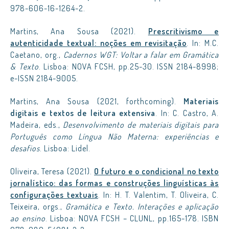
978-606-16-1264-2.
Martins, Ana Sousa (2021).
Prescritivismo e
autenticidade textual: noções em revisitação
. In: M.C.
Caetano, org.,
Cadernos WGT: Voltar a falar em Gramática
& Texto
. Lisboa: NOVA FCSH, pp.25-30. ISSN 2184-8998;
e-ISSN 2184-9005.
Martins, Ana Sousa (2021, forthcoming).
Materiais
digitais e textos de leitura extensiva
. In: C. Castro, A.
Madeira, eds.,
Desenvolvimento de materiais digitais para
Português como Língua Não Materna: experiências e
desafios
. Lisboa: Lidel.
Oliveira, Teresa (2021).
O futuro e o condicional no texto
jornalístico: das formas e construções linguísticas às
configurações textuais
. In: H. T. Valentim, T. Oliveira, C.
Teixeira, orgs.,
Gramática e Texto. Interações e aplicação
ao ensino
. Lisboa: NOVA FCSH – CLUNL, pp.165-178. ISBN