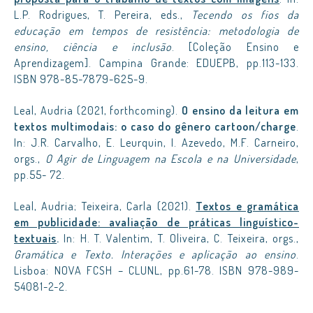
L.P. Rodrigues, T. Pereira, eds.,
Tecendo os fios da
educação em tempos de resistência: metodologia de
ensino, ciência e inclusão
. [Coleção Ensino e
Aprendizagem]. Campina Grande: EDUEPB, pp.113-133.
ISBN 978-85-7879-625-9.
Leal, Audria (2021, forthcoming).
O ensino da leitura em
textos multimodais: o caso do gênero cartoon/charge
.
In: J.R. Carvalho, E. Leurquin, I. Azevedo, M.F. Carneiro,
orgs.,
O Agir de Linguagem na Escola e na Universidade
,
pp.55- 72.
Leal, Audria; Teixeira, Carla (2021).
Textos e gramática
em publicidade: avaliação de práticas linguístico-
textuais
.
In: H. T. Valentim, T. Oliveira, C. Teixeira, orgs.,
Gramática e Texto. Interações e aplicação ao ensino
.
Lisboa: NOVA FCSH – CLUNL, pp.61-78. ISBN 978-989-
54081-2-2.