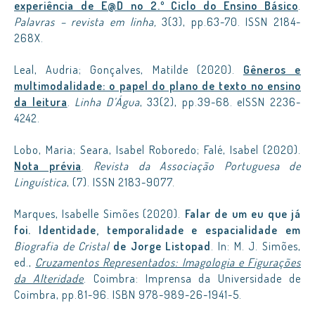
experiência de E@D no 2.º Ciclo do Ensino Básico
.
Palavras – revista em linha,
3(3), pp.63-70. ISSN 2184-
268X.
Leal, Audria; Gonçalves, Matilde (2020).
Gêneros e
multimodalidade: o papel do plano de texto no ensino
da leitura
.
Linha D’Água
, 33(2), pp.39-68. eISSN 2236-
4242.
Lobo, Maria; Seara, Isabel Roboredo; Falé, Isabel (2020).
Nota prévia
.
Revista da Associação Portuguesa de
Linguística
, (7). ISSN 2183-9077.
Marques, Isabelle Simões (2020).
Falar de um eu que já
foi. Identidade, temporalidade e espacialidade em
Biografia de Cristal
de Jorge Listopad
. In: M. J. Simões,
ed.,
Cruzamentos Representados: Imagologia e Figurações
da Alteridade
. Coimbra: Imprensa da Universidade de
Coimbra, pp.81-96. ISBN 978-989-26-1941-5.