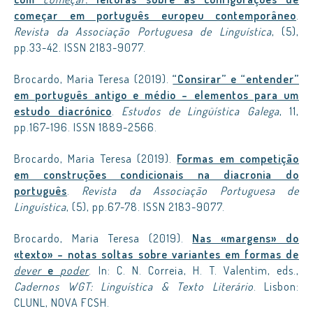
começar em português europeu contemporâneo
.
Revista da Associação Portuguesa de Linguística
, (5),
pp.33-42. ISSN 2183-9077.
Brocardo, Maria Teresa (2019).
“Consirar” e “entender”
em português antigo e médio – elementos para um
estudo diacrónico
.
Estudos de Lingüística Galega
, 11,
pp.167-196. ISSN 1889-2566.
Brocardo, Maria Teresa (2019).
Formas em competição
em construções condicionais na diacronia do
português
.
Revista da Associação Portuguesa de
Linguística
, (5), pp.67-78. ISSN 2183-9077.
Brocardo, Maria Teresa (2019).
Nas «margens» do
«texto» – notas soltas sobre variantes em formas de
dever
e
poder
. In: C. N. Correia, H. T. Valentim, eds.,
Cadernos WGT: Linguística & Texto Literário
. Lisbon:
CLUNL, NOVA FCSH.