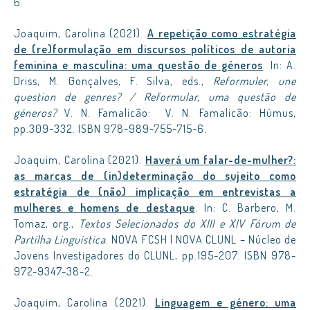
6.
Joaquim, Carolina (2021).
A repetição como estratégia
de (re)formulação em discursos políticos de autoria
feminina e masculina: uma questão de géneros
. In: A.
Driss, M. Gonçalves, F. Silva, eds.,
Reformuler, une
question de genres? / Reformular, uma questão de
géneros?
V. N. Famalicão: V. N. Famalicão: Húmus,
pp.309-332. ISBN 978-989-755-715-6.
Joaquim, Carolina (2021).
Haverá um falar-de-mulher?:
as marcas de (in)determinação do sujeito como
estratégia de (não) implicação em entrevistas a
mulheres e homens de destaque
. In: C. Barbero, M.
Tomaz, org.,
Textos Selecionados do XIII e XIV Fórum de
Partilha Linguística
. NOVA FCSH | NOVA CLUNL – Núcleo de
Jovens Investigadores do CLUNL, pp.195-207. ISBN 978-
972-9347-38-2.
Joaquim, Carolina (2021).
Linguagem e género: uma