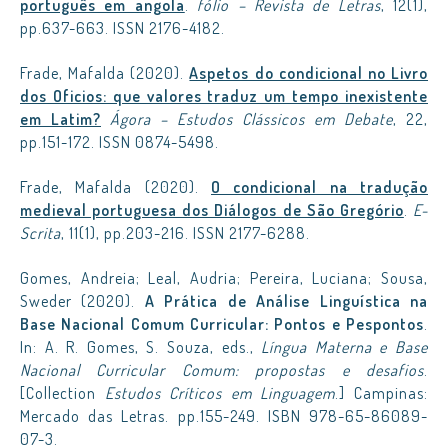
português em angola
.
fólio – Revista de Letras
, 12(1),
pp.637-663. ISSN 2176-4182.
Frade, Mafalda (2020).
Aspetos do condicional no Livro
dos Oficios: que valores traduz um tempo inexistente
em Latim?
Ágora – Estudos Clássicos em Debate
, 22,
pp.151-172. ISSN 0874-5498.
Frade, Mafalda (2020).
O condicional na tradução
medieval portuguesa dos Diálogos de São Gregório
.
E-
Scrita
, 11(1), pp.203-216. ISSN 2177-6288.
Gomes, Andreia; Leal, Audria; Pereira, Luciana; Sousa,
Sweder (2020).
A Prática de Análise Linguística na
Base Nacional Comum Curricular: Pontos e Pespontos
.
In: A. R. Gomes, S. Souza, eds.,
Língua Materna e Base
Nacional Curricular Comum: propostas e desafios
.
[Collection
Estudos Críticos em Linguagem
.] Campinas:
Mercado das Letras. pp.155-249. ISBN 978-65-86089-
07-3.