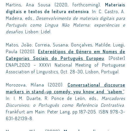
Martins, Ana Sousa (2020, forthcoming).
Materiais
digitais e textos de leitura extensiva
. In: C. Castro, A.
Madeira, eds.,
Desenvolvimento de materiais digitais para
Português como Língua Não Materna: experiências e
desafios
. Lisbon: Lidel.
Matos, João; Correia, Susana; Gonçalves, Matilde; Luegi,
Paula (2020).
Estereótipos de Género em Nomes de
Categorias Sociais do Português Europeu
. [Poster]
ENAPL2020 – XXXVI National Meeting of Portuguese
Association of Linguistics, Oct. 28-30, Lisbon, Portugal.
Morozova, Milana (2020).
Conversational discourse
markers in stand-up comedy: you know and
“
sabem
“
.
In: I. M. Duarte, R. Ponce de León, eds.,
Marcadores
Discursivos: o Português como Referência Contrastiva
.
Frankfurt am Main: Peter Lang, pp.187-205. ISBN 978-3-
631-82139-8.