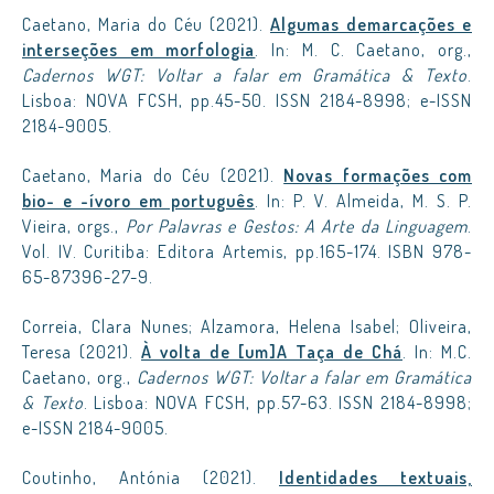
Caetano, Maria do Céu (2021).
Algumas demarcações e
interseções em morfologia
. In: M. C. Caetano, org.,
Cadernos WGT: Voltar a falar em Gramática & Texto
.
Lisboa: NOVA FCSH, pp.45-50. ISSN 2184-8998; e-ISSN
2184-9005.
Caetano, Maria do Céu (2021).
Novas formações com
bio- e -ívoro em português
. In: P. V. Almeida, M. S. P.
Vieira, orgs.,
Por Palavras e Gestos: A Arte da Linguagem
.
Vol. IV. Curitiba: Editora Artemis, pp.165-174. ISBN 978-
65-87396-27-9.
Correia, Clara Nunes; Alzamora, Helena Isabel; Oliveira,
Teresa (2021).
À volta de [um]A Taça de Chá
. In: M.C.
Caetano, org.,
Cadernos WGT: Voltar a falar em Gramática
& Texto
. Lisboa: NOVA FCSH, pp.57-63. ISSN 2184-8998;
e-ISSN 2184-9005.
Coutinho, Antónia (2021).
Identidades textuais,