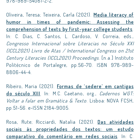
978-989-54081-2-2.
Oliveira, Teresa; Teixeira, Carla (2021).
Media literacy of
humor in times of pandemic: Assessing the
comprehension of texts by first-year college students
.
In: C. Dias, C. Santos, L. Cardoso, V. Correia, eds.,
Congresso Internacional sobre Literacias no Século XXI
(ICCL2021) Livro de Atas / International Congress on 21st
Century Literacies (ICCL2021) Proceedings
. [n.a.] Instituto
Politécnico de Portalegre, pp.56-70. ISBN 978-989-
8806-44-4.
Ribeiro, Maria (2021).
Formas de ‘sedere’ em cantigas
do século XIII
. In: M.C. Caetano, org.,
Cadernos WGT:
Voltar a falar em Gramática & Texto
. Lisboa: NOVA FCSH,
pp.51-56. e-ISSN 2184-9005.
Rosa, Rute; Ricciardi, Natalia (2021).
Das atividades
sociais às propriedades dos textos: um estudo
comparativo do comentário em redes sociais
. In: C.