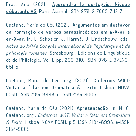
Braz, Ana (2021).
Apprendre le portugais. Niveau
débutants A2
. Paris: Assimil. ISBN 978-2-7005-7112-7.
Caetano, Maria do Céu (2021).
Argumentos em desfavor
da formação de verbos parassintéticos em a-X-ar e
en-X-ar
.
In: L. Schøsler, J. Härmä, J. Lindschouw, eds.,
Actes du XXIXe Congrès international de linguistique et de
philologie romanes
. Strasbourg : Editions de Linguistique
et de Philologie, Vol I, pp. 299-310. ISBN 978-2-37276-
051-5.
Caetano, Maria do Céu, org. (2021).
Cadernos WGT:
Voltar a falar em Gramática & Texto
. Lisboa: NOVA
FCSH. ISSN 2184-8998; e-ISSN 2184-9005.
Caetano, Maria do Céu (2021).
Apresentação
. In: M. C.
Caetano, org.,
Cadernos WGT: Voltar a falar em Gramática
& Texto
. Lisboa: NOVA FCSH, p.5. ISSN 2184-8998; e-ISSN
2184-9005.