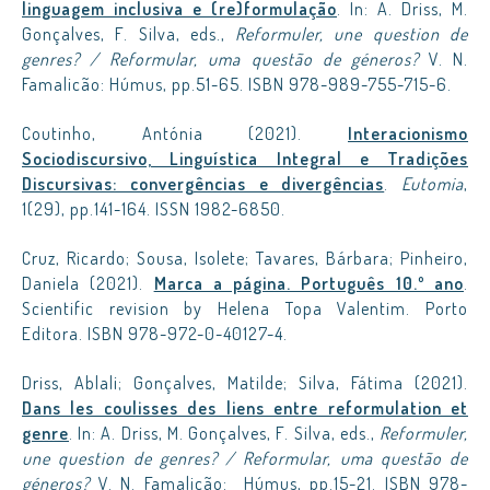
linguagem inclusiva e (re)formulação
. In: A. Driss, M.
Gonçalves, F. Silva, eds.,
Reformuler, une question de
genres? / Reformular, uma questão de géneros?
V. N.
Famalicão: Húmus, pp.51-65. ISBN 978-989-755-715-6.
Coutinho, Antónia (2021).
Interacionismo
Sociodiscursivo, Linguística Integral e Tradições
Discursivas: convergências e divergências
.
Eutomia
,
1(29), pp.141-164. ISSN 1982-6850.
Cruz, Ricardo; Sousa, Isolete; Tavares, Bárbara; Pinheiro,
Daniela (2021).
Marca a página. Português 10.º ano
.
Scientific revision by Helena Topa Valentim. Porto
Editora. ISBN 978-972-0-40127-4.
Driss, Ablali; Gonçalves, Matilde; Silva, Fátima (2021).
Dans les coulisses des liens entre reformulation et
genre
. In: A. Driss, M. Gonçalves, F. Silva, eds.,
Reformuler,
une question de genres? / Reformular, uma questão de
géneros?
V. N. Famalicão: Húmus, pp.15-21. ISBN 978-