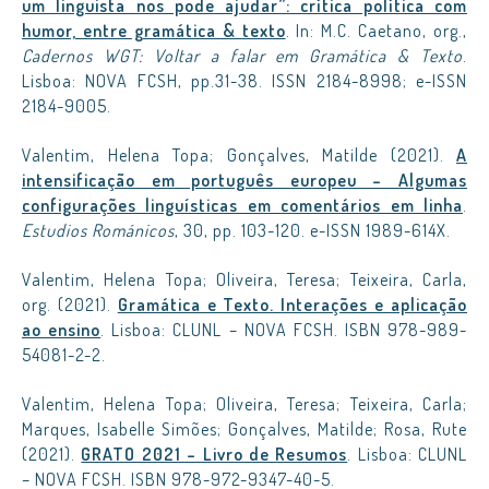
um linguista nos pode ajudar”: crítica política com
humor, entre gramática & texto
. In: M.C. Caetano, org.,
Cadernos WGT: Voltar a falar em Gramática & Texto
.
Lisboa: NOVA FCSH, pp.31-38. ISSN 2184-8998; e-ISSN
2184-9005.
Valentim, Helena Topa; Gonçalves, Matilde (2021).
A
intensificação em português europeu – Algumas
configurações linguísticas em comentários em linha
.
Estudios Románicos
, 30, pp. 103-120. e-ISSN 1989-614X.
Valentim, Helena Topa; Oliveira, Teresa; Teixeira, Carla,
org. (2021).
Gramática e Texto. Interações e aplicação
ao ensino
. Lisboa: CLUNL – NOVA FCSH. ISBN 978-989-
54081-2-2.
Valentim, Helena Topa; Oliveira, Teresa; Teixeira, Carla;
Marques, Isabelle Simões; Gonçalves, Matilde; Rosa, Rute
(2021).
GRATO 2021 – Livro de Resumos
. Lisboa: CLUNL
– NOVA FCSH. ISBN 978-972-9347-40-5.