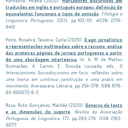
Morozova, Milana (2020).
Marcadores discursivos em
traduções em inglês e português europeu: definição de
equivalentes funcionais e tipos de omissão
.
Filologia e
Linguística Portuguesa
, 22(1), pp.103-121. eISSN 2176-
9419.
Pinto, Rosalice; Teixeira, Carla (2020).
O agir jornalístico
e representações multimodais sobre o racismo: análise
das primeiras páginas de jornais portugueses a partir
de uma abordagem interteórica
. In: A. M. de Mattos
Guimarães, A. Carnin, E. Gouvêa Lousada, eds.,
O
Interacionismo Sociodiscursivo em foco: reflexões sobre
uma teoria em contínua construção e uma práxis em
movimento
. Araraquara: Letraria. pp.354-378. ISBN 978-
65-990072-6-2.
Rosa, Rute; Gonçalves, Matilde (2020).
Géneros de texto
e as dimensões do suporte
.
Revista da Associação
Portuguesa de Linguística
, (7), pp.263-274. ISSN 2183-
9077.