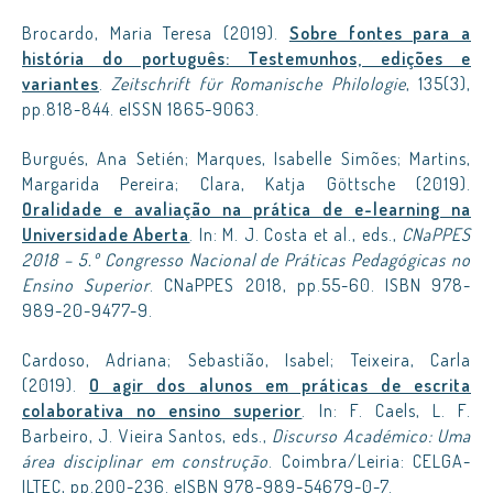
Brocardo, Maria Teresa (2019).
Sobre fontes para a
história do português: Testemunhos, edições e
variantes
.
Zeitschrift für Romanische Philologie
, 135(3),
pp.818-844. eISSN 1865-9063.
Burgués, Ana Setién; Marques, Isabelle Simões; Martins,
Margarida Pereira; Clara, Katja Göttsche (2019).
Oralidade e avaliação na prática de e-learning na
Universidade Aberta
. In: M. J. Costa et al., eds.,
CNaPPES
2018 – 5.º Congresso Nacional de Práticas Pedagógicas no
Ensino Superior
. CNaPPES 2018, pp.55-60. ISBN 978-
989-20-9477-9.
Cardoso, Adriana; Sebastião, Isabel; Teixeira, Carla
(2019).
O agir dos alunos em práticas de escrita
colaborativa no ensino superior
. In: F. Caels, L. F.
Barbeiro, J. Vieira Santos, eds.,
Discurso Académico: Uma
área disciplinar em construção
. Coimbra/Leiria: CELGA-
ILTEC, pp.200-236. eISBN 978-989-54679-0-7.