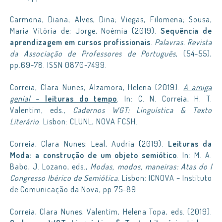
Carmona, Diana; Alves, Dina; Viegas, Filomena; Sousa,
Maria Vitória de; Jorge, Noémia (2019).
Sequência de
aprendizagem em cursos profissionais
.
Palavras. Revista
da Associação de Professores de Português
, (54-55),
pp.69-78. ISSN 0870-7499.
Correia, Clara Nunes; Alzamora, Helena (2019).
A amiga
genial
– leituras do tempo
. In: C. N. Correia, H. T.
Valentim, eds.,
Cadernos WGT: Linguística & Texto
Literário
. Lisbon: CLUNL, NOVA FCSH.
Correia, Clara Nunes; Leal, Audria (2019).
Leituras da
Moda: a construção de um objeto semiótico
. In: M. A.
Babo, J. Lozano, eds.,
Modas, modos, maneiras: Atas do I
Congresso Ibérico de Semiótica
. Lisbon: ICNOVA – Instituto
de Comunicação da Nova, pp.75-89.
Correia, Clara Nunes; Valentim, Helena Topa, eds. (2019).