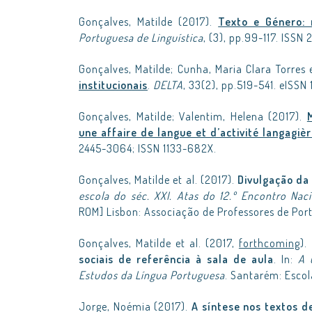
Gonçalves, Matilde (2017).
Texto e Género:
Portuguesa de Linguística
, (3), pp.99-117. ISSN
Gonçalves, Matilde; Cunha, Maria Clara Torres 
institucionais
.
DELTA
, 33(2), pp.519-541. eISS
Gonçalves, Matilde; Valentim, Helena (2017).
une affaire de langue et d’activité langagiè
2445-3064; ISSN 1133-682X.
Gonçalves, Matilde et al. (2017).
Divulgação da 
escola do séc. XXI. Atas do 12.º Encontro Nac
ROM] Lisbon: Associação de Professores de Por
Gonçalves, Matilde et al. (2017,
forthcoming
).
sociais de referência à sala de aula
. In:
A 
Estudos da Língua Portuguesa
. Santarém: Esco
Jorge, Noémia (2017).
A síntese nos textos de