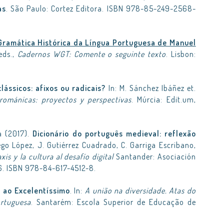
as
. São Paulo: Cortez Editora. ISBN 978-85-249-2568-
Gramática Histórica da Língua Portuguesa de Manuel
 eds.,
Cadernos WGT: Comente o seguinte texto
. Lisbon:
ássicos: afixos ou radicais?
In: M. Sánchez Ibáñez et.
 románicas: proyectos y perspectivas
. Múrcia: Edit.um,
a (2017).
Dicionário do português medieval: reflexão
riego López, J. Gutiérrez Cuadrado, C. Garriga Escribano,
xis y la cultura al desafío digital
Santander: Asociación
6. ISBN 978-84-617-4512-8.
 ao Excelentíssimo
. In:
A união na diversidade. Atas do
rtuguesa
. Santarém: Escola Superior de Educação de