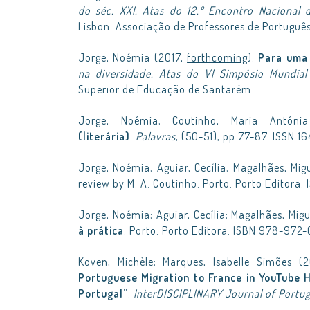
do séc. XXI. Atas do 12.º Encontro Nacional
Lisbon: Associação de Professores de Portuguê
Jorge, Noémia (2017,
forthcoming
).
Para uma 
na diversidade. Atas do VI Simpósio Mundia
Superior de Educação de Santarém.
Jorge, Noémia; Coutinho, Maria Antóni
(literária)
.
Palavras
, (50-51), pp.77-87. ISSN 1
Jorge, Noémia; Aguiar, Cecília; Magalhães, Mig
review by M. A. Coutinho. Porto: Porto Editora
Jorge, Noémia; Aguiar, Cecília; Magalhães, Mig
à prática
. Porto: Porto Editora. ISBN 978-972
Koven, Michèle; Marques, Isabelle Simões (
Portuguese Migration to France in YouTube 
Portugal”
.
InterDISCIPLINARY Journal of Portu