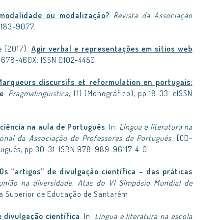
 modalidade ou modalização?
Revista da Associação
 2183-9077.
e (2017).
Agir verbal e representações em sítios web
N 1678-460X; ISSN 0102-4450.
Marqueurs discursifs et reformulation en portugais:
re
.
Pragmalingüistica
, (1) (Monográfico), pp.18-33. eISSN
ciência na aula de Português
. In:
Língua e literatura na
ional da Associação de Professores de Português
. [CD-
tuguês, pp.30-31. ISBN 978-989-96117-4-0.
Os “artigos” de divulgação científica – das práticas
união na diversidade. Atas do VI Simpósio Mundial de
la Superior de Educação de Santarém.
 divulgação científica
. In:
Língua e literatura na escola