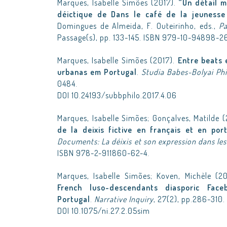
Marques, Isabelle Simões (2017).
“Un détail m
déictique de Dans le café de la jeuness
Domingues de Almeida, F. Outeirinho, eds.,
Pa
Passage(s), pp. 133-145. ISBN 979-10-94898-2
Marques, Isabelle Simões (2017).
Entre beats 
urbanas em Portugal
.
Studia Babes-Bolyai Phi
0484.
DOI 10.24193/subbphilo.2017.4.06
Marques, Isabelle Simões; Gonçalves, Matilde (
de la deixis fictive en français et en por
Documents: La déixis et son expression dans le
ISBN 978-2-911860-62-4.
Marques, Isabelle Simões; Koven, Michèle (2
French luso-descendants diasporic Face
Portugal
.
Narrative Inquiry
, 27(2), pp.286-310
DOI 10.1075/ni.27.2.05sim