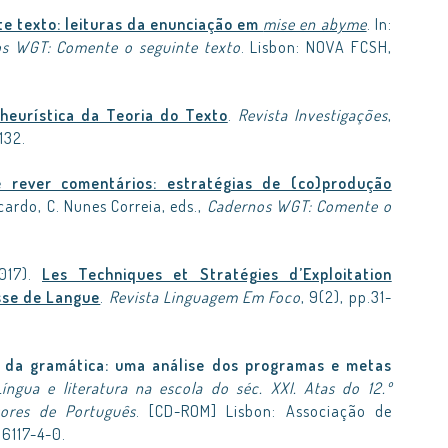
e texto: leituras da enunciação em
mise en abyme
. In:
s WGT: Comente o seguinte texto
. Lisbon: NOVA FCSH,
heurística da Teoria do Texto
.
Revista Investigações
,
132.
 rever comentários: estratégias de (co)produção
rocardo, C. Nunes Correia, eds.,
Cadernos WGT: Comente o
2017).
Les Techniques et Stratégies d’Exploitation
sse de Langue
.
Revista Linguagem Em Foco
, 9(2), pp.31-
o da gramática: uma análise dos programas e metas
Língua e literatura na escola do séc. XXI. Atas do 12.º
sores de Português
. [CD-ROM] Lisbon: Associação de
6117-4-0.