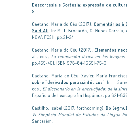
Descortesia e Cortesia: expressão de cultur
9.
Caetano, Maria do Céu (2017).
Comentários à 
Said Ali
. In: M. T. Brocardo, C. Nunes Correia,
NOVA FCSH, pp.21-24.
Caetano, Maria do Céu (2017).
Elementos neocl
al., eds.,
La renovación léxica en las lenguas
pp.455-461. ISBN 978-84-16551-75-0.
Caetano, Maria do Céu; Xavier, Maria Francisc
sobre “derivados parassintéticos”
. In: I. Sa
eds.,
El diccionario en la encrucijada: de la sinta
Española de Lexicografía Hispánica, pp.821-83
Castilho, Isabel (2017,
forthcoming
).
Do [eʒmu]
VI Simpósio Mundial de Estudos da Língua Po
Santarém.