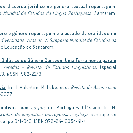
do discurso jurídico no género textual reportagem
.
io Mundial de Estudos da Língua Portuguesa
. Santarém:
bre o género reportagem e o estudo da oralidade no
 diversidade. Atas do VI Simpósio Mundial de Estudos da
 de Educação de Santarém.
 Didático do Gênero Cartoon: Uma Ferramenta para o
.
Veredas – Revista de Estudos Linguísticos
, (special
153. eISSN 1982-2243.
via
. In: H. Valentim, M. Lobo, eds.,
Revista da Associação
3-9077.
finitivos num
corpus
de Português Clássico
. In: M.
estudos de lingüística portuguesa e galega
. Santiago de
ida, pp.941-949. ISBN 978-84-16954-41-4.