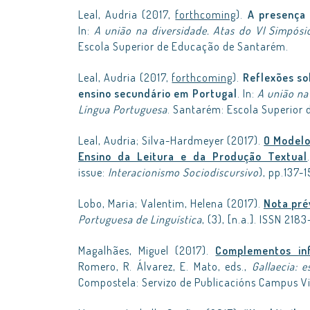
Leal, Audria (2017,
forthcoming
).
A presença 
In:
A união na diversidade. Atas do VI Simpós
Escola Superior de Educação de Santarém.
Leal, Audria (2017,
forthcoming
).
Reflexões so
ensino secundário em Portugal
. In:
A união na
Língua Portuguesa
. Santarém: Escola Superior
Leal, Audria; Silva-Hardmeyer (2017).
O Modelo
Ensino da Leitura e da Produção Textual
issue:
Interacionismo Sociodiscursivo
), pp.137-
Lobo, Maria; Valentim, Helena (2017).
Nota pré
Portuguesa de Linguística
, (3), [n.a.]. ISSN 218
Magalhães, Miguel (2017).
Complementos in
Romero, R. Álvarez, E. Mato, eds.,
Gallaecia: 
Compostela: Servizo de Publicacións Campus V