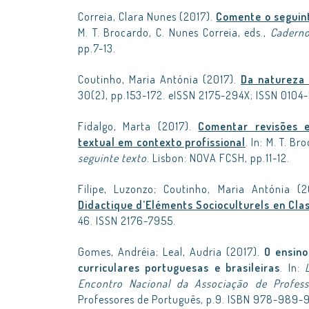
Correia, Clara Nunes (2017).
Comente o seguint
M. T. Brocardo, C. Nunes Correia, eds.,
Caderno
pp.7-13.
Coutinho, Maria Antónia (2017).
Da natureza 
30(2), pp.153-172. eISSN 2175-294X; ISSN 0104-
Fidalgo, Marta (2017).
Comentar revisões e
textual em contexto profissional
. In: M. T. B
seguinte texto
. Lisbon: NOVA FCSH, pp.11-12.
Filipe, Luzonzo; Coutinho, Maria Antónia (
Didactique d’Eléments Socioculturels en Cla
46. ISSN 2176-7955.
Gomes, Andréia; Leal, Audria (2017).
O ensin
curriculares portuguesas e brasileiras
. In:
Encontro Nacional da Associação de Profes
Professores de Português, p.9. ISBN 978-989-9