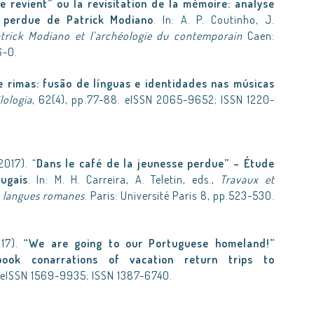
e revient” ou la revisitation de la mémoire: analyse
e perdue de Patrick Modiano
. In: A. P. Coutinho, J.
trick Modiano et l’archéologie du contemporain
Caen:
6-0.
e rimas: fusão de línguas e identidades nas músicas
lologia
, 62(4), pp.77-88. eISSN 2065-9652; ISSN 1220-
2017). “
Dans le café de la jeunesse perdue” – Étude
tugais
. In: M. H. Carreira, A. Teletin, eds.,
Travaux et
s langues romanes
. Paris: Université Paris 8, pp.523-530.
017).
“We are going to our Portuguese homeland!”
book conarrations of vacation return trips to
. eISSN 1569-9935; ISSN 1387-6740.