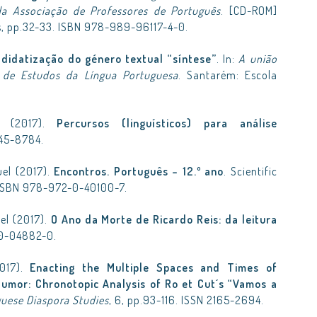
 da Associação de Professores de Português
. [CD-ROM]
s, pp.32-33. ISBN 978-989-96117-4-0.
didatização do género textual “síntese”
. In:
A união
l de Estudos da Língua Portuguesa
. Santarém: Escola
a (2017).
Percursos (linguísticos) para análise
645-8784.
uel (2017).
Encontros. Português – 12.º ano
. Scientific
. ISBN 978-972-0-40100-7.
uel (2017).
O Ano da Morte de Ricardo Reis: da leitura
-0-04882-0.
2017).
Enacting the Multiple Spaces and Times of
Humor: Chronotopic Analysis of Ro et Cut´s “Vamos a
guese Diaspora Studies
, 6, pp.93-116. ISSN 2165-2694.