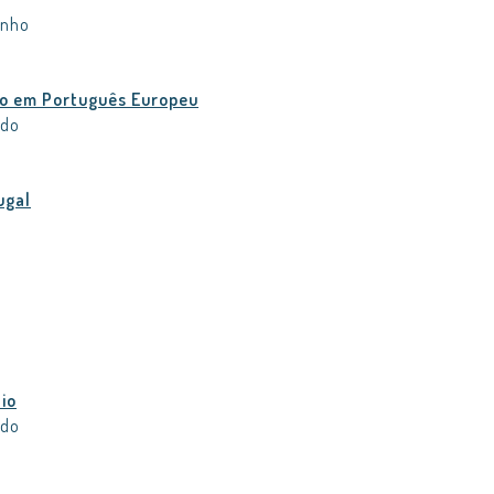
inho
o em Português Europeu
rdo
ugal
io
rdo