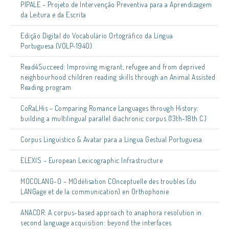
PIPALE – Projeto de Intervenção Preventiva para a Aprendizagem
da Leitura e da Escrita
Edição Digital do Vocabulário Ortográfico da Língua
Portuguesa (VOLP-1940)
Read4Succeed: Improving migrant, refugee and from deprived
neighbourhood children reading skills through an Animal Assisted
Reading program
CoRaLHis – Comparing Romance Languages through History:
building a multilingual parallel diachronic corpus (13th-18th C.)
Corpus Linguístico & Avatar para a Língua Gestual Portuguesa
ELEXIS – European Lexicographic Infrastructure
MOCOLANG-O – MOdélisation COnceptuelle des troubles (du
LANGage et de la communication) en Orthophonie
ANACOR: A corpus-based approach to anaphora resolution in
second language acquisition: beyond the interfaces