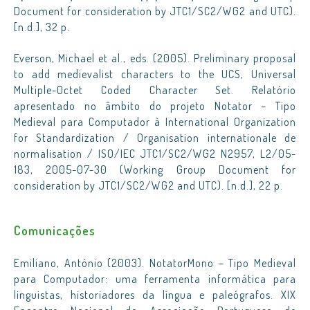
Document for consideration by JTC1/SC2/WG2 and UTC).
[n.d.], 32 p.
Everson, Michael et al., eds. (2005). Preliminary proposal
to add medievalist characters to the UCS, Universal
Multiple-Octet Coded Character Set. Relatório
apresentado no âmbito do projeto Notator – Tipo
Medieval para Computador à International Organization
for Standardization / Organisation internationale de
normalisation / ISO/IEC JTC1/SC2/WG2 N2957, L2/05-
183, 2005-07-30 (Working Group Document for
consideration by JTC1/SC2/WG2 and UTC). [n.d.], 22 p.
Comunicações
Emiliano, António (2003). NotatorMono – Tipo Medieval
para Computador: uma ferramenta informática para
linguistas, historiadores da língua e paleógrafos. XIX