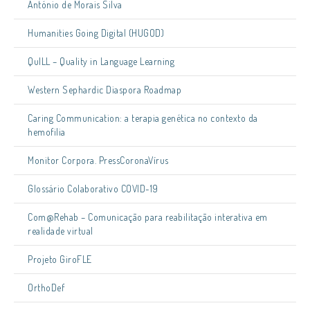
António de Morais Silva
Humanities Going Digital (HUGOD)
QuILL – Quality in Language Learning
Western Sephardic Diaspora Roadmap
Caring Communication: a terapia genética no contexto da
hemofilia
Monitor Corpora. PressCoronaVírus
Glossário Colaborativo COVID-19
Com@Rehab – Comunicação para reabilitação interativa em
realidade virtual
Projeto GiroFLE
OrthoDef