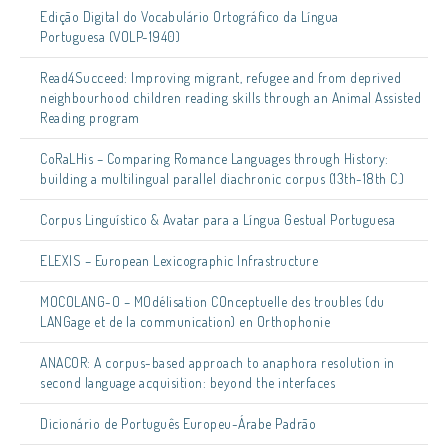
Edição Digital do Vocabulário Ortográfico da Língua
Portuguesa (VOLP-1940)
Read4Succeed: Improving migrant, refugee and from deprived
neighbourhood children reading skills through an Animal Assisted
Reading program
CoRaLHis – Comparing Romance Languages through History:
building a multilingual parallel diachronic corpus (13th-18th C.)
Corpus Linguístico & Avatar para a Língua Gestual Portuguesa
ELEXIS – European Lexicographic Infrastructure
MOCOLANG-O – MOdélisation COnceptuelle des troubles (du
LANGage et de la communication) en Orthophonie
ANACOR: A corpus-based approach to anaphora resolution in
second language acquisition: beyond the interfaces
Dicionário de Português Europeu-Árabe Padrão