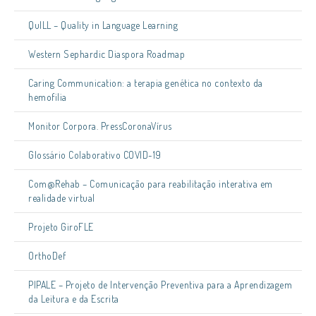
QuILL – Quality in Language Learning
Western Sephardic Diaspora Roadmap
Caring Communication: a terapia genética no contexto da
hemofilia
Monitor Corpora. PressCoronaVírus
Glossário Colaborativo COVID-19
Com@Rehab – Comunicação para reabilitação interativa em
realidade virtual
Projeto GiroFLE
OrthoDef
PIPALE – Projeto de Intervenção Preventiva para a Aprendizagem
da Leitura e da Escrita