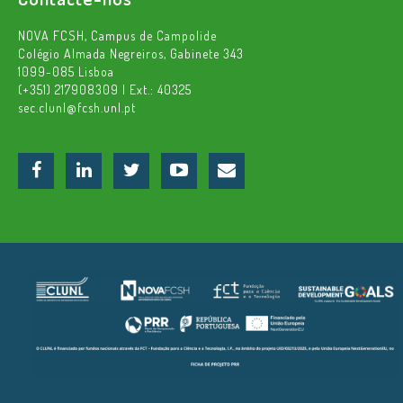
NOVA FCSH, Campus de Campolide
Colégio Almada Negreiros, Gabinete 343
1099-085 Lisboa
(+351) 217908309 | Ext.: 40325
sec.clunl@fcsh.unl.pt