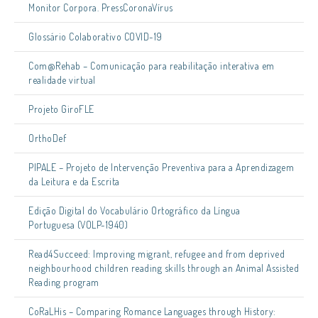
Monitor Corpora. PressCoronaVírus
Glossário Colaborativo COVID-19
Com@Rehab – Comunicação para reabilitação interativa em
realidade virtual
Projeto GiroFLE
OrthoDef
PIPALE – Projeto de Intervenção Preventiva para a Aprendizagem
da Leitura e da Escrita
Edição Digital do Vocabulário Ortográfico da Língua
Portuguesa (VOLP-1940)
Read4Succeed: Improving migrant, refugee and from deprived
neighbourhood children reading skills through an Animal Assisted
Reading program
CoRaLHis – Comparing Romance Languages through History: