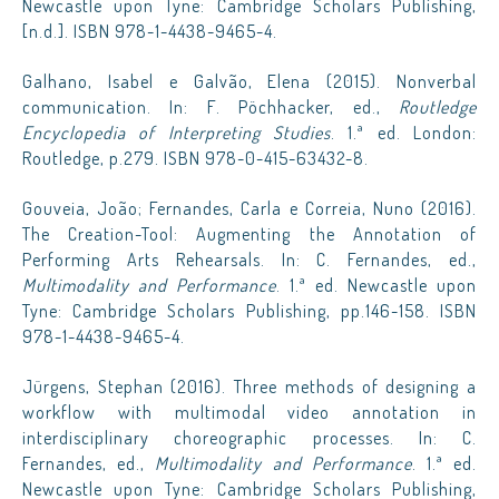
Newcastle upon Tyne: Cambridge Scholars Publishing,
[n.d.]. ISBN 978-1-4438-9465-4.
Galhano, Isabel e Galvão, Elena (2015). Nonverbal
communication. In: F. Pöchhacker, ed.,
Routledge
Encyclopedia of Interpreting Studies
. 1.ª ed. London:
Routledge, p.279. ISBN 978-0-415-63432-8.
Gouveia, João; Fernandes, Carla e Correia, Nuno (2016).
The Creation-Tool: Augmenting the Annotation of
Performing Arts Rehearsals. In: C. Fernandes, ed.,
Multimodality and Performance
. 1.ª ed. Newcastle upon
Tyne: Cambridge Scholars Publishing, pp.146-158. ISBN
978-1-4438-9465-4.
Jürgens, Stephan (2016). Three methods of designing a
workflow with multimodal video annotation in
interdisciplinary choreographic processes. In: C.
Fernandes, ed.,
Multimodality and Performance
. 1.ª ed.
Newcastle upon Tyne: Cambridge Scholars Publishing,