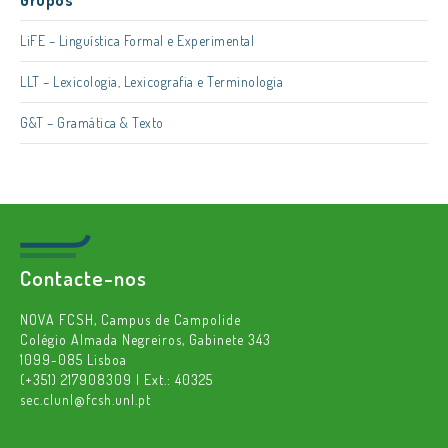
Grupos
LiFE – Linguística Formal e Experimental
LLT – Lexicologia, Lexicografia e Terminologia
G&T – Gramática & Texto
Contacte-nos
NOVA FCSH, Campus de Campolide
Colégio Almada Negreiros, Gabinete 343
1099-085 Lisboa
(+351) 217908309 | Ext.: 40325
sec.clunl@fcsh.unl.pt