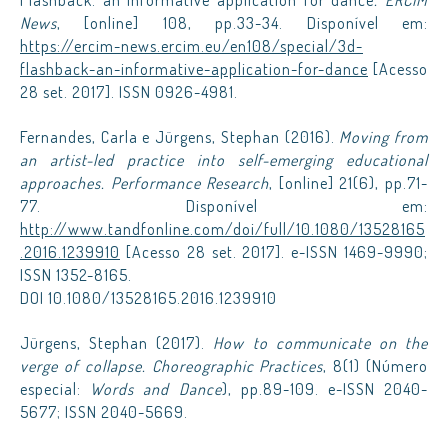
Flashback: an informative application for dance
. ERCIM
News
, [online] 108, pp.33-34. Disponível em:
https://ercim-news.ercim.eu/en108/special/3d-
flashback-an-informative-application-for-dance
[Acesso
28 set. 2017]. ISSN 0926-4981.
Fernandes, Carla e Jürgens, Stephan (2016).
Moving from
an artist-led practice into self-emerging educational
approaches. Performance Research
, [online] 21(6), pp.71-
77. Disponível em:
http://www.tandfonline.com/doi/full/10.1080/13528165
.2016.1239910
[Acesso 28 set. 2017]. e-ISSN 1469-9990;
ISSN 1352-8165.
DOI 10.1080/13528165.2016.1239910
Jürgens, Stephan (2017).
How to communicate on the
verge of collapse. Choreographic Practices
, 8(1) (Número
especial:
Words and Dance
), pp.89-109. e-ISSN 2040-
5677; ISSN 2040-5669.