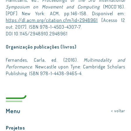
Manitsaris, ed.,
Proceedings of the 3rd International
Symposium on Movement and Computing
(MOCO’16).
[PDF] New York: ACM, pp.146-158. Disponível em:
https://dl.acm.org/citation.cfm?id=2948961
[Acesso 12
out. 2017]. ISBN 978-1-4503-4307-7.
DOI 10.1145/2948910.2948961
Organização publicações (livros)
Fernandes, Carla, ed. (2016).
Multimodality and
Performance
. Newcastle upon Tyne: Cambridge Scholars
Publishing. ISBN 978-1-4438-9465-4.
Menu
< voltar
Projetos