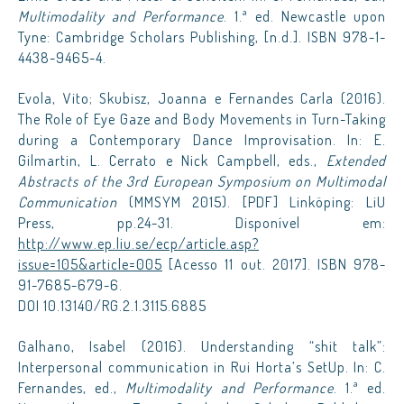
Multimodality and Performance
. 1.ª ed. Newcastle upon
Tyne: Cambridge Scholars Publishing, [n.d.]. ISBN 978-1-
4438-9465-4.
Evola, Vito; Skubisz, Joanna e Fernandes Carla (2016).
The Role of Eye Gaze and Body Movements in Turn-Taking
during a Contemporary Dance Improvisation. In: E.
Gilmartin, L. Cerrato e Nick Campbell, eds.,
Extended
Abstracts of the 3rd European Symposium on Multimodal
Communication
(MMSYM 2015). [PDF] Linköping: LiU
Press, pp.24-31. Disponível em:
http://www.ep.liu.se/ecp/article.asp?
issue=105&article=005
[Acesso 11 out. 2017]. ISBN 978-
91-7685-679-6.
DOI 10.13140/RG.2.1.3115.6885
Galhano, Isabel (2016). Understanding “shit talk”:
Interpersonal communication in Rui Horta’s SetUp. In: C.
Fernandes, ed.,
Multimodality and Performance
. 1.ª ed.