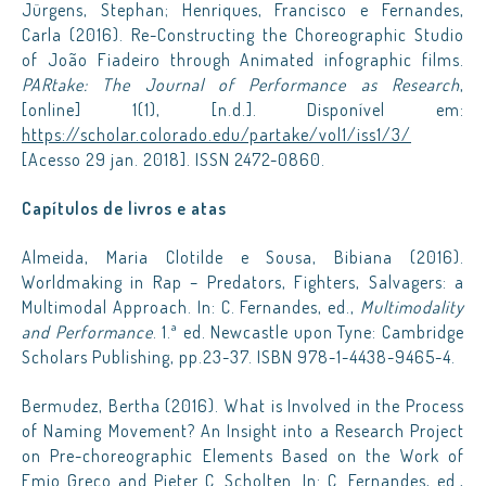
Jürgens, Stephan; Henriques, Francisco e Fernandes,
Carla (2016). Re-Constructing the Choreographic Studio
of João Fiadeiro through Animated infographic films.
PARtake: The Journal of Performance as Research
,
[online] 1(1), [n.d.]. Disponível em:
https://scholar.colorado.edu/partake/vol1/iss1/3/
[Acesso 29 jan. 2018]. ISSN 2472-0860.
Capítulos de livros e atas
Almeida, Maria Clotilde e Sousa, Bibiana (2016).
Worldmaking in Rap – Predators, Fighters, Salvagers: a
Multimodal Approach. In: C. Fernandes, ed.,
Multimodality
and Performance
. 1.ª ed. Newcastle upon Tyne: Cambridge
Scholars Publishing, pp.23-37. ISBN 978-1-4438-9465-4.
Bermudez, Bertha (2016). What is Involved in the Process
of Naming Movement? An Insight into a Research Project
on Pre-choreographic Elements Based on the Work of
Emio Greco and Pieter C. Scholten. In: C. Fernandes, ed.,