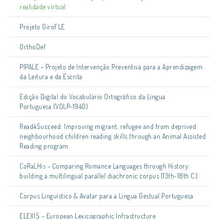
realidade virtual
Projeto GiroFLE
OrthoDef
PIPALE – Projeto de Intervenção Preventiva para a Aprendizagem
da Leitura e da Escrita
Edição Digital do Vocabulário Ortográfico da Língua
Portuguesa (VOLP-1940)
Read4Succeed: Improving migrant, refugee and from deprived
neighbourhood children reading skills through an Animal Assisted
Reading program
CoRaLHis – Comparing Romance Languages through History:
building a multilingual parallel diachronic corpus (13th-18th C.)
Corpus Linguístico & Avatar para a Língua Gestual Portuguesa
ELEXIS – European Lexicographic Infrastructure