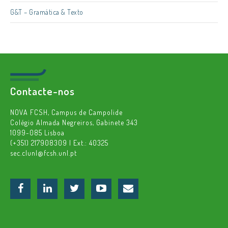
G&T – Gramática & Texto
Contacte-nos
NOVA FCSH, Campus de Campolide
Colégio Almada Negreiros, Gabinete 343
1099-085 Lisboa
(+351) 217908309 | Ext.: 40325
sec.clunl@fcsh.unl.pt