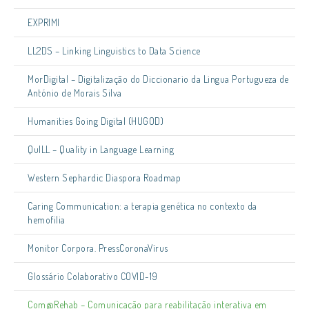
EXPRIMI
LL2DS – Linking Linguistics to Data Science
MorDigital – Digitalização do Diccionario da Lingua Portugueza de
António de Morais Silva
Humanities Going Digital (HUGOD)
QuILL – Quality in Language Learning
Western Sephardic Diaspora Roadmap
Caring Communication: a terapia genética no contexto da
hemofilia
Monitor Corpora. PressCoronaVírus
Glossário Colaborativo COVID-19
Com@Rehab – Comunicação para reabilitação interativa em