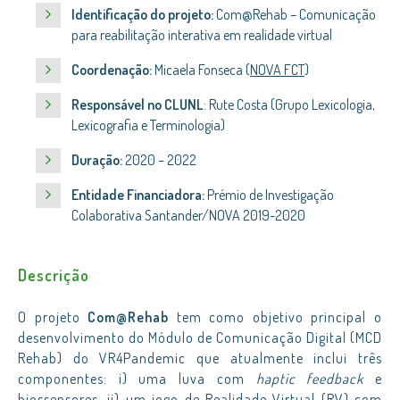
Identificação do projeto:
Com@Rehab – Comunicação
para reabilitação interativa em realidade virtual
Coordenação:
Micaela Fonseca (
NOVA FCT
)
Responsável no CLUNL
: Rute Costa (Grupo Lexicologia,
Lexicografia e Terminologia)
Duração:
2020 – 2022
Entidade Financiadora:
Prémio de Investigação
Colaborativa Santander/NOVA 2019-2020
Descrição
O projeto
Com@Rehab
tem como objetivo principal o
desenvolvimento do Módulo de Comunicação Digital (MCD
Rehab) do VR4Pandemic que atualmente inclui três
componentes: i) uma luva com
haptic feedback
e
biossensores, ii) um jogo de Realidade Virtual (RV) com