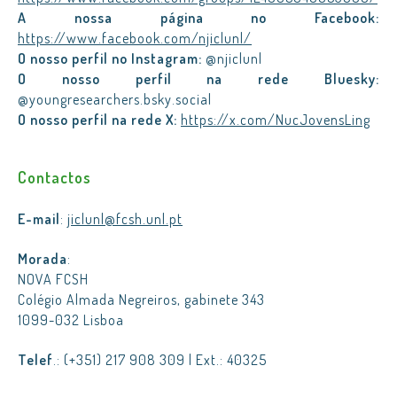
A nossa página no Facebook:
https://www.facebook.com/njiclunl/
O nosso perfil no Instagram:
@njiclunl
O nosso perfil na rede Bluesky:
@youngresearchers.bsky.social
O nosso perfil na rede X:
https://x.com/NucJovensLing
Contactos
E-mail
:
jiclunl@fcsh.unl.pt
Morada
:
NOVA FCSH
Colégio Almada Negreiros, gabinete 343
1099-032 Lisboa
Telef
.: (+351) 217 908 309 | Ext.: 40325