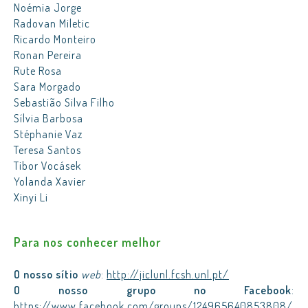
Noémia Jorge
Radovan Miletic
Ricardo Monteiro
Ronan Pereira
Rute Rosa
Sara Morgado
Sebastião Silva Filho
Sílvia Barbosa
Stéphanie Vaz
Teresa Santos
Tibor Vocásek
Yolanda Xavier
Xinyi Li
Para nos conhecer melhor
O nosso sítio
web
:
http://jiclunl.fcsh.unl.pt/
O nosso grupo no Facebook
:
https://www.facebook.com/groups/124965640853808/