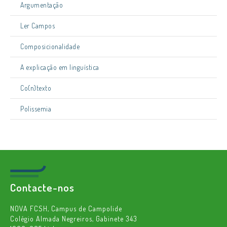
Argumentação
Ler Campos
Composicionalidade
A explicação em linguística
Co(n)texto
Polissemia
Contacte-nos
NOVA FCSH, Campus de Campolide
Colégio Almada Negreiros, Gabinete 343