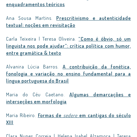
enquadramentos teóricos
Ana Sousa Martins.
Prescritivismo e autenticidade
textual: noções em revisitação
Carla Teixeira | Teresa Oliveira.
“Como é óbvio, só um
linguista nos pode ajudar”: crítica política com humor,
entre gramática & texto
Alvanira Lúcia Barros.
A contribuição da fonética,
fonologia e variação no ensino fundamental para a
língua portuguesa do Brasil
Maria do Céu Caetano.
Algumas demarcações e
interseções em morfologia
Maria Ribeiro.
Formas de
sedere
em cantigas do século
XIII
Clara Nunes Correia | Helena Isabel Alzamora | Teresa