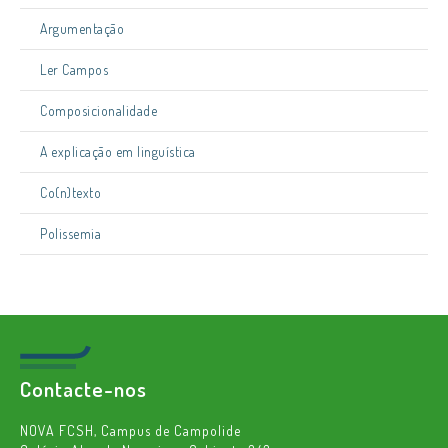
Argumentação
Ler Campos
Composicionalidade
A explicação em linguística
Co(n)texto
Polissemia
Contacte-nos
NOVA FCSH, Campus de Campolide