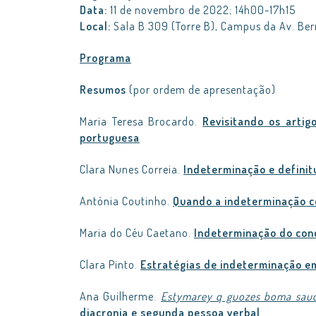
Data:
11 de novembro de 2022; 14h00-17h15
Local:
Sala B 309 (Torre B), Campus da Av. Be
Programa
Resumos
(por ordem de apresentação)
Maria Teresa Brocardo.
Revisitando os artig
portuguesa
Clara Nunes Correia.
Indeterminação e definit
Antónia Coutinho.
Quando a indeterminação c
Maria do Céu Caetano.
Indeterminação do conce
Clara Pinto.
Estratégias de indeterminação e
Ana Guilherme.
Estymarey q guozes boma sa
diacronia e segunda pessoa verbal