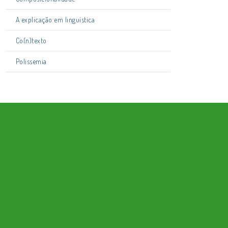
A explicação em linguística
Co(n)texto
Polissemia