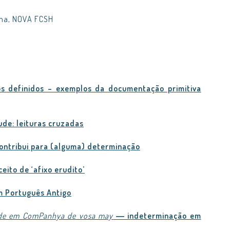
rna, NOVA FCSH
os definidos – exemplos da documentação primitiva
ude: leituras cruzadas
ontribui para (alguma) determinação
ito de ‘afixo erudito’
m Português Antigo
ude em ComPanhya de vosa may
― indeterminação em