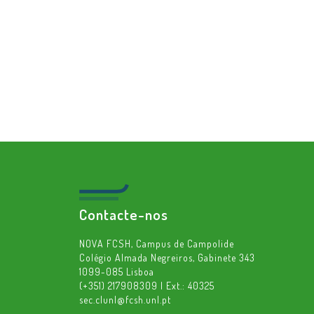
Contacte-nos
NOVA FCSH, Campus de Campolide
Colégio Almada Negreiros, Gabinete 343
1099-085 Lisboa
(+351) 217908309 | Ext.: 40325
sec.clunl@fcsh.unl.pt