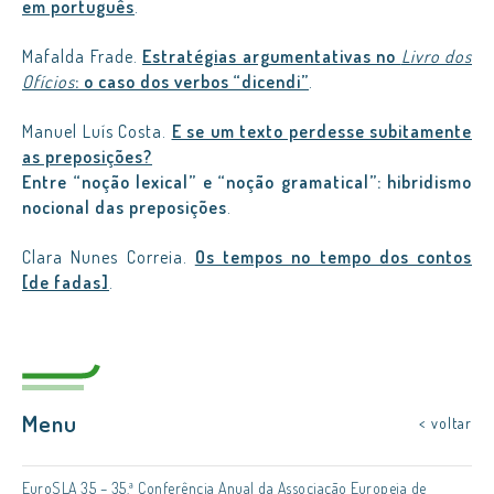
em português
.
Mafalda Frade.
Estratégias argumentativas no
Livro dos
Ofícios
: o caso dos verbos “dicendi”
.
Manuel Luís Costa.
E se um texto perdesse subitamente
as preposições?
Entre “noção lexical” e “noção gramatical”: hibridismo
nocional das preposições
.
Clara Nunes Correia.
Os tempos no tempo dos contos
[de fadas]
.
Menu
< voltar
EuroSLA 35 – 35.ª Conferência Anual da Associação Europeia de