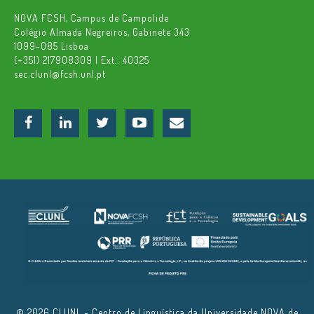
NOVA FCSH, Campus de Campolide
Colégio Almada Negreiros, Gabinete 343
1099-085 Lisboa
(+351) 217908309 | Ext.: 40325
sec.clunl@fcsh.unl.pt
© 2026 CLUNL - Centro de Linguística da Universidade NOVA de