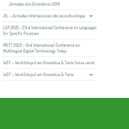
Jornadas dos Dicionários 2016
JIL – Jornadas Internacionais de Lexiculturologia
LSP 2022 – 23rd International Conference on Languages
for Specific Purposes
MDTT 2023 – 2nd International Conference on
Multilingual Digital Terminology Today
WGT – Work(shops) em Gramática & Texto (nova série)
WGT – Work(shops) em Gramática & Texto