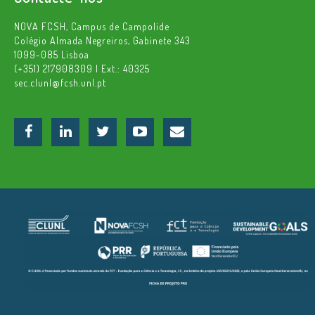
NOVA FCSH, Campus de Campolide
Colégio Almada Negreiros, Gabinete 343
1099-085 Lisboa
(+351) 217908309 | Ext.: 40325
sec.clunl@fcsh.unl.pt