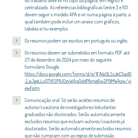
do trabalho deve vir no topo da página, em negrito e
centralizado. As referências bibliográficas (entre 3 e 10)
devem seguir o modelo APA e vir numa página à parte, a
qual também pode incluir um anexo com gráficos,
tabelas e/ou exemplos.
Os resumos podem ser escritos em português ou inglês.
Os resumos devem ser submetidos em formato PDF até
27 de dezembro de 2024 por meio do seguinte
formulário Google:
https://docs.google.com/forms/d/e/1FAIpQLSczkC5adG
J_eJgeLLu0TXf2P1UOzvWAqQddPAmg6w2P9MWkzw/vi
ewform
Comunicação oral: Só serão aceites resumos de
autoria/coautoria de investigadores/estudantes
graduados não doutorados. Serão automaticamente
excluídos resumos que incluam autores/coautores já
doutorados. Serão automaticamente excluídos resumos
que não cumpram com as regras de submissão