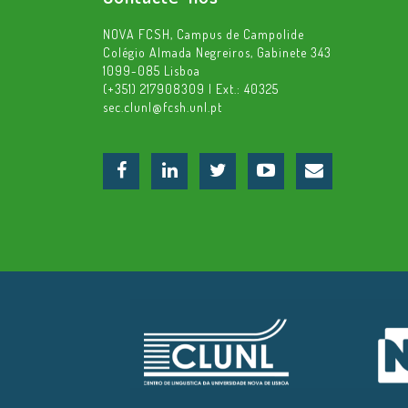
NOVA FCSH, Campus de Campolide
Colégio Almada Negreiros, Gabinete 343
1099-085 Lisboa
(+351) 217908309 | Ext.: 40325
sec.clunl@fcsh.unl.pt