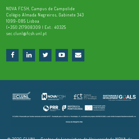
NOVA FCSH, Campus de Campolide
Colégio Almada Negreiros, Gabinete 343
1099-085 Lisboa
(+351) 217908309 | Ext.: 40325
sec.clunl@fcsh.unl.pt