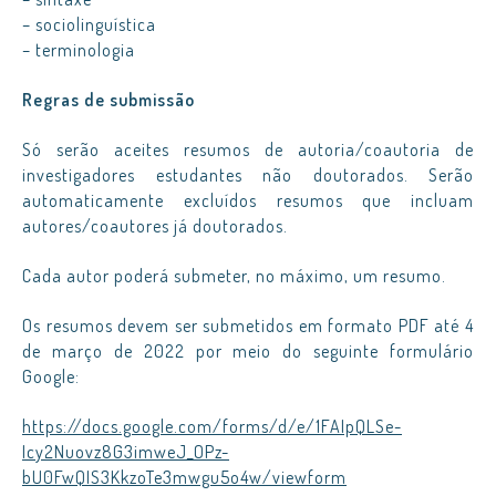
– sociolinguística
– terminologia
Regras de submissão
Só serão aceites resumos de autoria/coautoria de
investigadores estudantes não doutorados. Serão
automaticamente excluídos resumos que incluam
autores/coautores já doutorados.
Cada autor poderá submeter, no máximo, um resumo.
Os resumos devem ser submetidos em formato PDF até 4
de março de 2022 por meio do seguinte formulário
Google:
https://docs.google.com/forms/d/e/1FAIpQLSe-
Icy2Nuovz8G3imweJ_OPz-
bU0FwQIS3KkzoTe3mwgu5o4w/viewform