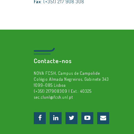
Fax
: (+351) 217 908 308
Contacte-nos
NOVA FCSH, Campus de Campolide
Colégio Almada Negreiros, Gabinete 343
1099-085 Lisboa
(+351) 217908309 | Ext.: 40325
sec.clunl@fcsh.unl.pt