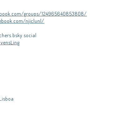
ebook.com/groups/124965640853808/
ebook.com/njiclunl/
hers.bsky.social
vensLing
 Lisboa