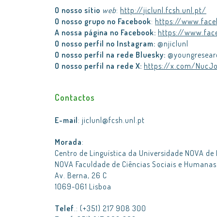
O nosso sítio
web
:
http://jiclunl.fcsh.unl.pt/
O nosso grupo no Facebook
:
https://www.fac
A nossa página no Facebook:
https://www.fac
O nosso perfil no Instagram:
@njiclunl
O nosso perfil na rede Bluesky:
@youngresearc
O nosso perfil na rede X:
https://x.com/NucJo
Contactos
E-mail
: jiclunl@fcsh.unl.pt
Morada
:
Centro de Linguística da Universidade NOVA de
NOVA Faculdade de Ciências Sociais e Humanas
Av. Berna, 26 C
1069-061 Lisboa
Telef
.: (+351) 217 908 300