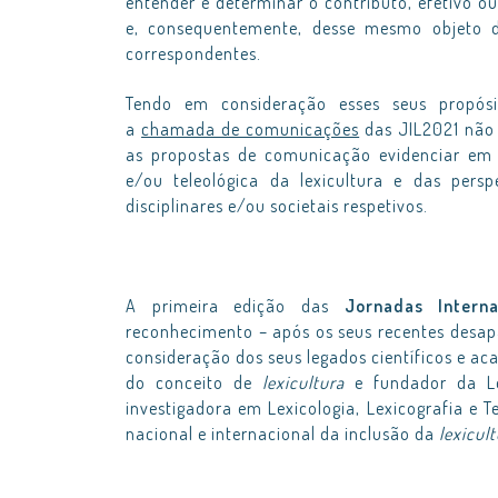
entender e determinar o contributo, efetivo ou
e, consequentemente, desse mesmo objeto d
correspondentes.
Tendo em consideração esses seus propósit
a
chamada de comunicações
das JIL2021 não
as propostas de comunicação evidenciar em co
e/ou teleológica da lexicultura e das pers
disciplinares e/ou societais respetivos.
A primeira edição das
Jornadas Interna
reconhecimento – após os seus recentes desa
consideração dos seus legados científicos e ac
do conceito de
lexicultura
e fundador da Lex
investigadora em Lexicologia, Lexicografia e 
nacional e internacional da inclusão da
lexicul