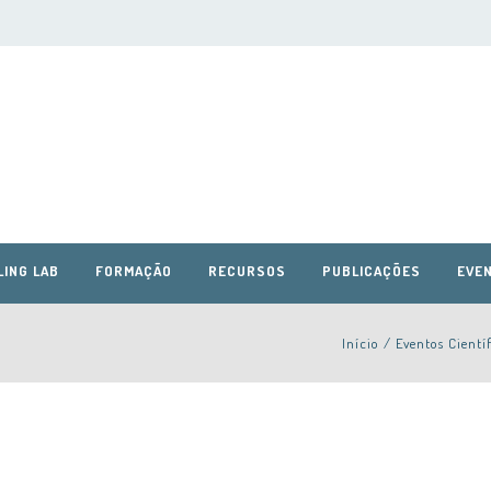
LING LAB
FORMAÇÃO
RECURSOS
PUBLICAÇÕES
EVEN
Início
/
Eventos Cientí