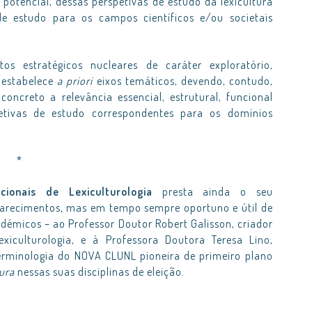
 potencial, dessas perspetivas de estudo da lexicultura
e estudo para os campos científicos e/ou societais
os estratégicos nucleares de caráter exploratório,
 estabelece
a priori
eixos temáticos, devendo, contudo,
ncreto a relevância essencial, estrutural, funcional
petivas de estudo correspondentes para os domínios
*
cionais de Lexiculturologia
presta ainda o seu
parecimentos, mas em tempo sempre oportuno e útil de
adémicos – ao Professor Doutor Robert Galisson, criador
iculturologia, e à Professora Doutora Teresa Lino,
Terminologia do NOVA CLUNL pioneira de primeiro plano
tura
nessas suas disciplinas de eleição.