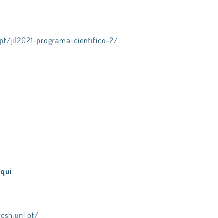
l.pt/jil2021-programa-cientifico-2/
qui
.
fcsh.unl.pt/