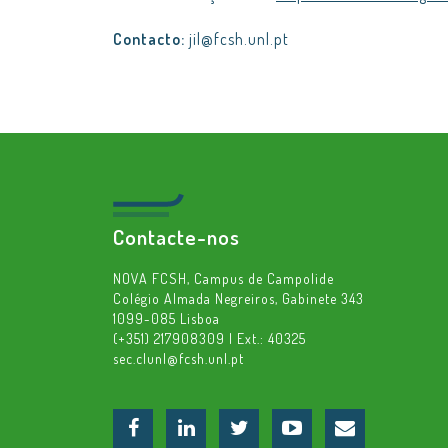
Contacto:
jil@fcsh.unl.pt
Contacte-nos
NOVA FCSH, Campus de Campolide
Colégio Almada Negreiros, Gabinete 343
1099-085 Lisboa
(+351) 217908309 | Ext.: 40325
sec.clunl@fcsh.unl.pt