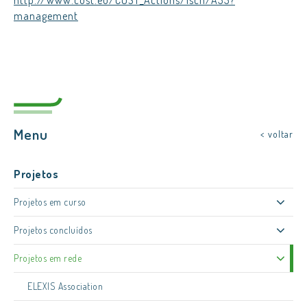
http://www.cost.eu/COST_Actions/isch/A33?
management
Menu
< voltar
Projetos
Projetos em curso
Projetos concluídos
Projetos em rede
ELEXIS Association