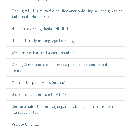
MorDigital – Digitalização do Diccionario da Lingua Portugueza de
António de Morais Silva
Humanities Going Digital (HUGOD)
QuILL – Quality in Language Learning
Western Sephardic Diaspora Roadmap
Caring Communication: a terapia genética no contexto da
hemofilia
Monitor Corpora. PressCoronaVírus
Glossário Colaborativo COVID-19
Com@Rehab – Comunicação para reabilitação interativa em
realidade virtual
Projeto GiroFLE