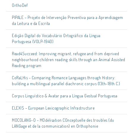
OrthoDef
PIPALE – Projeto de Intervenção Preventiva para a Aprendizagem
da Leitura e da Escrita
Edição Digital do Vocabulário Ortográfico da Língua
Portuguesa (VOLP-1940)
Read4Succeed: Improving migrant, refugee and from deprived
neighbourhood children reading skills through an Animal Assisted
Reading program
CoRaLHis – Comparing Romance Languages through History:
building a multilingual parallel diachronic corpus (13th-18th C.)
Corpus Linguístico & Avatar para a Língua Gestual Portuguesa
ELEXIS – European Lexicographic Infrastructure
MOCOLANG-O – MOdélisation COnceptuelle des troubles (du
LANGage et de la communication) en Orthophonie