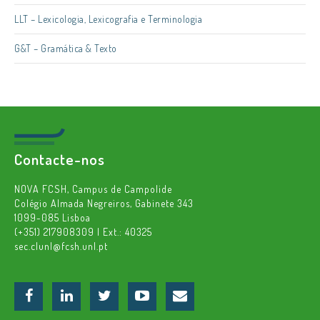
LLT – Lexicologia, Lexicografia e Terminologia
G&T – Gramática & Texto
Contacte-nos
NOVA FCSH, Campus de Campolide
Colégio Almada Negreiros, Gabinete 343
1099-085 Lisboa
(+351) 217908309 | Ext.: 40325
sec.clunl@fcsh.unl.pt