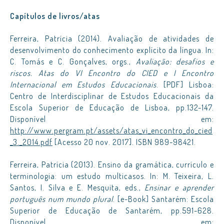
Capítulos de livros/atas
Ferreira, Patrícia (2014). Avaliação de atividades de
desenvolvimento do conhecimento explícito da língua. In:
C. Tomás e C. Gonçalves, orgs.,
Avaliação: desafios e
riscos. Atas do VI Encontro do CIED e I Encontro
Internacional em Estudos Educacionais
. [PDF] Lisboa:
Centro de Interdisciplinar de Estudos Educacionais da
Escola Superior de Educação de Lisboa, pp.132-147.
Disponível em:
http://www.pergram.pt/assets/atas_vi_encontro_do_cied
_3._2014.pdf
[Acesso 20 nov. 2017]. ISBN 989-98421.
Ferreira, Patrícia (2013). Ensino da gramática, currículo e
terminologia: um estudo multicasos. In: M. Teixeira, L.
Santos, I. Silva e E. Mesquita, eds.,
Ensinar e aprender
português num mundo plural
. [e-Book] Santarém: Escola
Superior de Educação de Santarém, pp.591-628.
Disponível em: