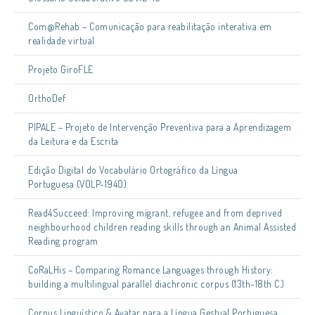
Com@Rehab – Comunicação para reabilitação interativa em
realidade virtual
Projeto GiroFLE
OrthoDef
PIPALE – Projeto de Intervenção Preventiva para a Aprendizagem
da Leitura e da Escrita
Edição Digital do Vocabulário Ortográfico da Língua
Portuguesa (VOLP-1940)
Read4Succeed: Improving migrant, refugee and from deprived
neighbourhood children reading skills through an Animal Assisted
Reading program
CoRaLHis – Comparing Romance Languages through History:
building a multilingual parallel diachronic corpus (13th-18th C.)
Corpus Linguístico & Avatar para a Língua Gestual Portuguesa