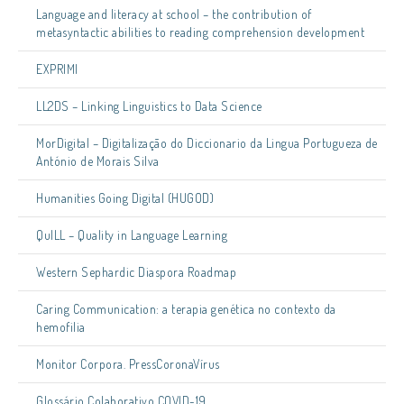
Language and literacy at school – the contribution of
metasyntactic abilities to reading comprehension development
EXPRIMI
LL2DS – Linking Linguistics to Data Science
MorDigital – Digitalização do Diccionario da Lingua Portugueza de
António de Morais Silva
Humanities Going Digital (HUGOD)
QuILL – Quality in Language Learning
Western Sephardic Diaspora Roadmap
Caring Communication: a terapia genética no contexto da
hemofilia
Monitor Corpora. PressCoronaVírus
Glossário Colaborativo COVID-19