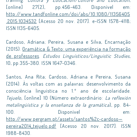
training.
Cultura y Educación/Culture and Education
,
[online] 27(2), pp.456-463. Disponível em:
http://www.tandfonline.com/doi/abs/10.1080/11356405
.2015.1034532
[Acesso 20 nov. 2017]. e-ISSN 1578-4118;
ISSN 1135-6405.
Cardoso, Adriana; Pereira, Susana e Silva, Encarnação
(2015).
Gramática & Texto: uma experiência na formação
de professores
.
Estudos Linguísticos/Linguistic Studies
,
10, pp.355-380. ISSN 1647-0346.
Santos, Ana Rita; Cardoso, Adriana e Pereira, Susana
(2014). Às voltas com as palavras: desenvolvimento da
consciência linguística no 1.º ano de escolaridade.
Tejuelo
, [online] 10 (Número extraordinário:
La reflexión
metalingüística y la enseñanza de la gramática
), pp. 84-
100. Disponível em:
http://www.pergram.pt/assets/santos%2c-cardoso—
pereira2014_tejuelo.pdf
[Acesso 20 nov. 2017]. ISSN
1988-8430.