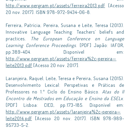
http://www.pergram.pt/assets/ferreira2013.pdf
[Acesso
20 nov. 2017]. ISBN 978-972-9434-06-8.
Ferreira, Patrícia; Pereira, Susana e Leite, Teresa (2013).
Innovative Language Teaching: Teachers’ beliefs and
practices
. The European Conference on Language
Learning Conference Proceedings
. [PDF] Japão: IAFOR,
pp.389-404. Disponível em:
http://www.pergram.pt/assets/ferreira%2c-pereira—
leite2013.pdf
[Acesso 20 nov. 2017].
Laranjeira, Raquel; Leite, Teresa e Pereira, Susana (2015).
Desenvolvimento Lexical: Perspetivas e Práticas de
Professores no 1.º Ciclo do Ensino Básico.
Atas do II
Encontro de Mestrados em Educação e Ensino da ESELx
.
[PDF] Lisboa: CIED, pp.173-185. Disponível em:
http://www.pergram.pt/assets/laranjeira%2c-pereira—
leite2014.pdf
[Acesso 20 nov. 2017]. ISBN 978-989-
95733-5-2.