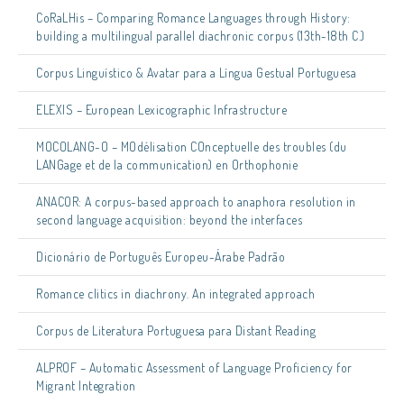
CoRaLHis – Comparing Romance Languages through History:
building a multilingual parallel diachronic corpus (13th-18th C.)
Corpus Linguístico & Avatar para a Língua Gestual Portuguesa
ELEXIS – European Lexicographic Infrastructure
MOCOLANG-O – MOdélisation COnceptuelle des troubles (du
LANGage et de la communication) en Orthophonie
ANACOR: A corpus-based approach to anaphora resolution in
second language acquisition: beyond the interfaces
Dicionário de Português Europeu-Árabe Padrão
Romance clitics in diachrony. An integrated approach
Corpus de Literatura Portuguesa para Distant Reading
ALPROF – Automatic Assessment of Language Proficiency for
Migrant Integration