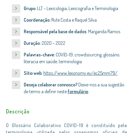
Grupo:
LLT – Lexicologia, Lexicografia e Terminologia
Coordenação:
Rute Costa e Raquel Silva
Responsável pela base de dados
: Margarida Ramos
Duração:
2020 – 2022
Palavras-chave:
COVID-19; crowdsourcing; glossário;
literacia em saúde
; terminologia
Sítio web:
https://www.lexonomy.eu/ec25mm79/
Deseja colaborar connosco?
Deixe-nos a sua sugestão
de termo a definir neste
formulário
.
Descrição
O Glossário Colaborativo COVID-19 é constituído pela
terminologia utilizada pelos organismos oficiais de