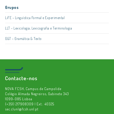
Grupos
LiFE – Linguística Formal e Experimental
LLT – Lexicologia, Lexicografia e Terminologia
G&T – Gramática & Texto
Contacte-nos
NOVA FCSH, Campus de Campolide
Colégio Almada Negreiros, Gabinete 343
1099-085 Lisboa
(+351) 217908309 | Ext.: 40325
sec.clunl@fcsh.unl.pt