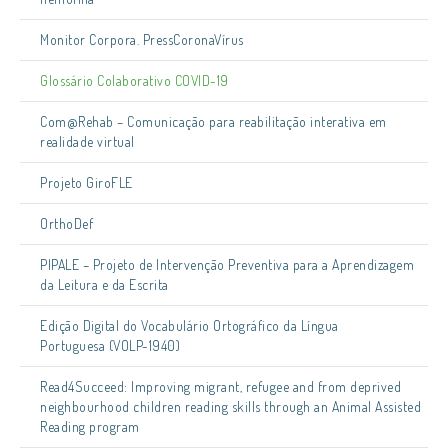
Monitor Corpora. PressCoronaVírus
Glossário Colaborativo COVID-19
Com@Rehab – Comunicação para reabilitação interativa em
realidade virtual
Projeto GiroFLE
OrthoDef
PIPALE – Projeto de Intervenção Preventiva para a Aprendizagem
da Leitura e da Escrita
Edição Digital do Vocabulário Ortográfico da Língua
Portuguesa (VOLP-1940)
Read4Succeed: Improving migrant, refugee and from deprived
neighbourhood children reading skills through an Animal Assisted
Reading program