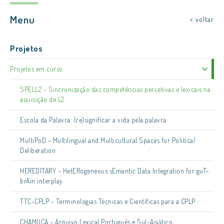
Menu
< voltar
Projetos
Projetos em curso
SPELL2 – Sincronização das competências percetivas e lexicais na
aquisição de L2
Escola da Palavra: (re)significar a vida pela palavra
MultiPoD – Multilingual and Multicultural Spaces for Political
Deliberation
HEREDITARY – HetERogeneous sEmantic Data Integration for guT-
brAin interplay
TTC-CPLP – Terminologias Técnicas e Científicas para a CPLP
CHAMUÇA – Arquivo Lexical Português e Sul-Asiático