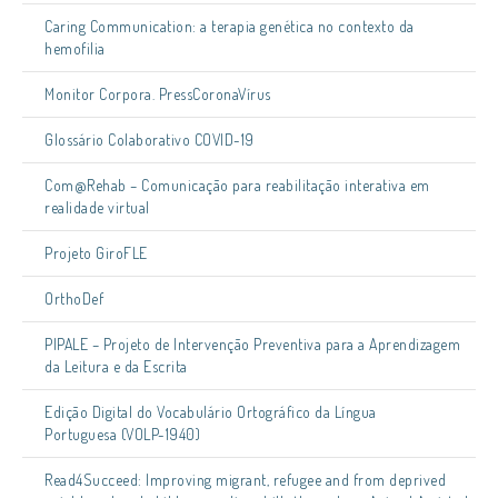
Caring Communication: a terapia genética no contexto da
hemofilia
Monitor Corpora. PressCoronaVírus
Glossário Colaborativo COVID-19
Com@Rehab – Comunicação para reabilitação interativa em
realidade virtual
Projeto GiroFLE
OrthoDef
PIPALE – Projeto de Intervenção Preventiva para a Aprendizagem
da Leitura e da Escrita
Edição Digital do Vocabulário Ortográfico da Língua
Portuguesa (VOLP-1940)
Read4Succeed: Improving migrant, refugee and from deprived