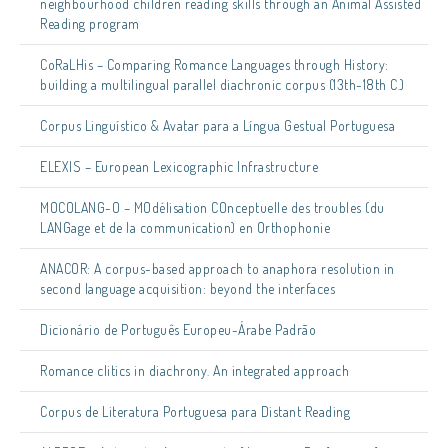
neighbourhood children reading skills through an Animal Assisted
Reading program
CoRaLHis – Comparing Romance Languages through History:
building a multilingual parallel diachronic corpus (13th-18th C.)
Corpus Linguístico & Avatar para a Língua Gestual Portuguesa
ELEXIS – European Lexicographic Infrastructure
MOCOLANG-O – MOdélisation COnceptuelle des troubles (du
LANGage et de la communication) en Orthophonie
ANACOR: A corpus-based approach to anaphora resolution in
second language acquisition: beyond the interfaces
Dicionário de Português Europeu-Árabe Padrão
Romance clitics in diachrony. An integrated approach
Corpus de Literatura Portuguesa para Distant Reading