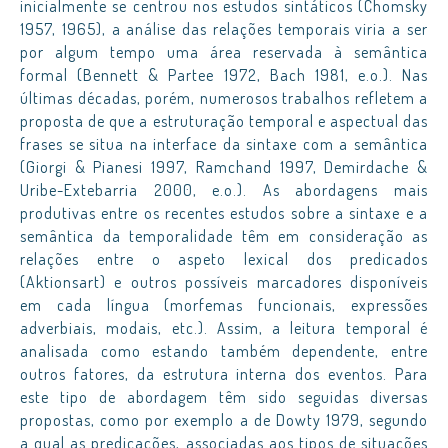
inicialmente se centrou nos estudos sintáticos (Chomsky
1957, 1965), a análise das relações temporais viria a ser
por algum tempo uma área reservada à semântica
formal (Bennett & Partee 1972, Bach 1981, e.o.). Nas
últimas décadas, porém, numerosos trabalhos refletem a
proposta de que a estruturação temporal e aspectual das
frases se situa na interface da sintaxe com a semântica
(Giorgi & Pianesi 1997, Ramchand 1997, Demirdache &
Uribe-Extebarria 2000, e.o.). As abordagens mais
produtivas entre os recentes estudos sobre a sintaxe e a
semântica da temporalidade têm em consideração as
relações entre o aspeto lexical dos predicados
(Aktionsart) e outros possíveis marcadores disponíveis
em cada língua (morfemas funcionais, expressões
adverbiais, modais, etc.). Assim, a leitura temporal é
analisada como estando também dependente, entre
outros fatores, da estrutura interna dos eventos. Para
este tipo de abordagem têm sido seguidas diversas
propostas, como por exemplo a de Dowty 1979, segundo
a qual as predicações, associadas aos tipos de situações