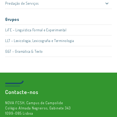
Prestação de Serviços
Grupos
LiFE – Linguística Formal e Experimental
LLT – Lexicologia, Lexicografia e Terminologia
G&T – Gramática & Texto
Contacte-nos
NOVA FCSH, Campus de Campolide
Colégio Almada Negreiros, Gabinete 343
1099-085 Lisboa