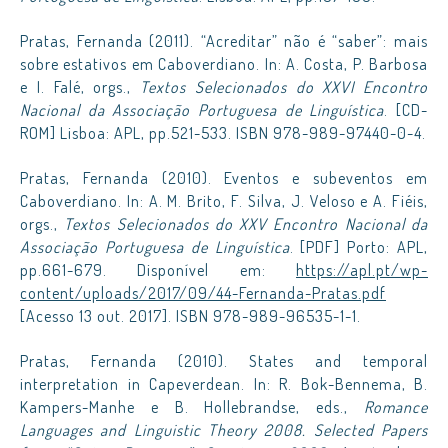
Pratas, Fernanda (2011). “Acreditar” não é “saber”: mais
sobre estativos em Caboverdiano. In: A. Costa, P. Barbosa
e I. Falé, orgs.,
Textos Selecionados do XXVI Encontro
Nacional da Associação Portuguesa de Linguística
. [CD-
ROM] Lisboa: APL, pp.521-533. ISBN 978-989-97440-0-4.
Pratas, Fernanda (2010). Eventos e subeventos em
Caboverdiano. In: A. M. Brito, F. Silva, J. Veloso e A. Fiéis,
orgs.,
Textos Selecionados do XXV Encontro Nacional da
Associação Portuguesa de Linguística
. [PDF] Porto: APL,
pp.661-679. Disponível em:
https://apl.pt/wp-
content/uploads/2017/09/44-Fernanda-Pratas.pdf
[Acesso 13 out. 2017]. ISBN 978-989-96535-1-1.
Pratas, Fernanda (2010). States and temporal
interpretation in Capeverdean. In: R. Bok-Bennema, B.
Kampers-Manhe e B. Hollebrandse, eds.,
Romance
Languages and Linguistic Theory 2008. Selected Papers