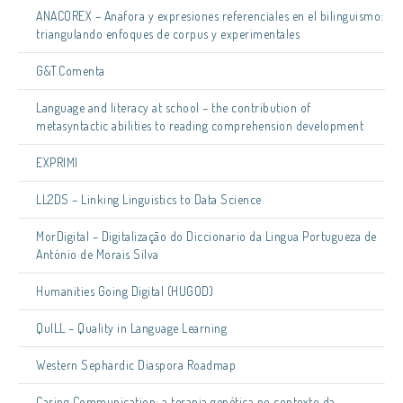
ANACOREX – Anafora y expresiones referenciales en el bilinguismo:
triangulando enfoques de corpus y experimentales
G&T.Comenta
Language and literacy at school – the contribution of
metasyntactic abilities to reading comprehension development
EXPRIMI
LL2DS – Linking Linguistics to Data Science
MorDigital – Digitalização do Diccionario da Lingua Portugueza de
António de Morais Silva
Humanities Going Digital (HUGOD)
QuILL – Quality in Language Learning
Western Sephardic Diaspora Roadmap
Caring Communication: a terapia genética no contexto da