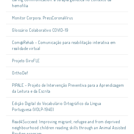
hemofilia
Monitor Corpora. PressCoronaVírus
Glossário Colaborativo COVID-19
Com@Rehab – Comunicação para reabilitação interativa em
realidade virtual
Projeto GiroFLE
OrthoDef
PIPALE – Projeto de Intervenção Preventiva para a Aprendizagem
da Leitura e da Escrita
Edição Digital do Vocabulário Ortográfico da Língua
Portuguesa (VOLP-1940)
Read4Succeed: Improving migrant, refugee and from deprived
neighbourhood children reading skills through an Animal Assisted
Reading program