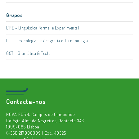
Grupos
LiFE – Linguística Formal e Experimental
LLT – Lexicologia, Lexicografia e Terminologia
G&T – Gramática & Texto
Contacte-nos
NOVA FCSH, Campus de Campolide
Colégio Almada Negreiros, Gabinete 343
1099-085 Lisboa
(+351) 217908309 | Ext.: 40325