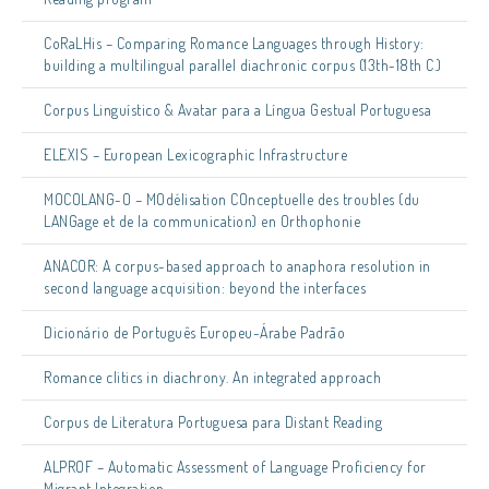
CoRaLHis – Comparing Romance Languages through History:
building a multilingual parallel diachronic corpus (13th-18th C.)
Corpus Linguístico & Avatar para a Língua Gestual Portuguesa
ELEXIS – European Lexicographic Infrastructure
MOCOLANG-O – MOdélisation COnceptuelle des troubles (du
LANGage et de la communication) en Orthophonie
ANACOR: A corpus-based approach to anaphora resolution in
second language acquisition: beyond the interfaces
Dicionário de Português Europeu-Árabe Padrão
Romance clitics in diachrony. An integrated approach
Corpus de Literatura Portuguesa para Distant Reading
ALPROF – Automatic Assessment of Language Proficiency for
Migrant Integration