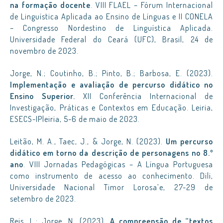
na formação docente
. VIII FLAEL – Fórum Internacional
de Linguística Aplicada ao Ensino de Línguas e II CONELA
– Congresso Nordestino de Linguística Aplicada.
Universidade Federal do Ceará (UFC), Brasil, 24 de
novembro de 2023.
Jorge, N.; Coutinho, B.; Pinto, B.; Barbosa, E. (2023).
Implementação e avaliação de percurso didático no
Ensino Superior.
XII Conferência Internacional de
Investigação, Práticas e Contextos em Educação. Leiria,
ESECS-IPleiria, 5-6 de maio de 2023.
Leitão, M. A., Taec, J., & Jorge, N. (2023).
Um percurso
didático em torno da descrição de personagens no 8.º
ano
. VIII Jornadas Pedagógicas – A Língua Portuguesa
como instrumento de acesso ao conhecimento. Dili,
Universidade Nacional Timor Lorosa’e, 27-29 de
setembro de 2023.
Reis, L.; Jorge, N. (2023).
A compreensão de “textos