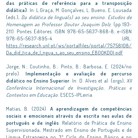
das práticas de referência para a transposição
didática)
. In: L.Graça, M. Gonçalves, L. Bueno, E. Lousada
(eds.),
Da didática de língua(s) ao seu ensino. Estudos de
Homenagem ao Professor Doutor Joaquim Dolz
. (pp.193-
211). Pontes Editores. ISBN 978-65-5637-868-8; e-ISBN
978-65-5637-895-4. URL:
https://research.unl.pt/ws/portalfiles/portal/75758108/
Da_did_tica_de_l_ngua_s_ao_seu_ensino_EBOOKDOI.pdf
Jorge, N.; Coutinho, B.; Pinto, B.; Barbosa, E. (2024/no
prelo).
Implementação e avaliação de percurso
didático no Ensino Superior
. In: D. Alves et al. (orgs),
XII
Conferência Internacional de Investigação, Práticas e
Contextos em Educação
. ESECS-IPLeiria.
Matias, B. (2024).
A aprendizagem de competências
sociais e emocionais através da escrita nas aulas de
português e de inglês
. Relatório de Prática de Ensino
Supervisionada, Mestrado em Ensino de Português e de
Língua Estrangeira no 3º Ciclo do Ensino Básico e no