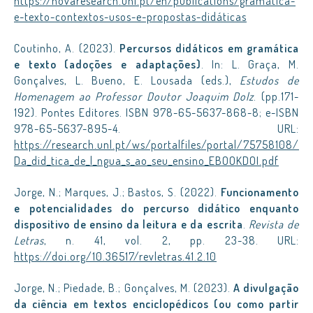
https://novaresearch.unl.pt/en/publications/gramática-
e-texto-contextos-usos-e-propostas-didáticas
Coutinho, A. (2023).
Percursos didáticos em gramática
e texto (adoções e adaptações)
. In: L. Graça, M.
Gonçalves, L. Bueno, E. Lousada (eds.),
Estudos de
Homenagem ao Professor Doutor Joaquim Dolz
. (pp.171-
192). Pontes Editores. ISBN 978-65-5637-868-8; e-ISBN
978-65-5637-895-4. URL:
https://research.unl.pt/ws/portalfiles/portal/75758108/
Da_did_tica_de_l_ngua_s_ao_seu_ensino_EBOOKDOI.pdf
Jorge, N.; Marques, J.; Bastos, S. (2022).
Funcionamento
e potencialidades do percurso didático enquanto
dispositivo de ensino da leitura e da escrita
.
Revista de
Letras
, n. 41, vol. 2, pp. 23-38. URL:
https://doi.org/10.36517/revletras.41.2.10
Jorge, N.; Piedade, B.; Gonçalves, M. (2023).
A divulgação
da ciência em textos enciclopédicos (ou como partir