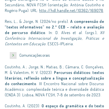
Secundário, NOVA FCSH (orientação: Antónia Coutinho e
Rogério Puga). URL:
http://hdl.handle.net/10362/169078
Reis, L., & Jorge, N. (2024/no prelo).
A compreensão de
“textos informativos” no 2.º CEB – relato e avaliação
de percurso didático
. In: D. Alves et al. (orgs.),
XII
Conferência Internacional de Investigação, Práticas e
Contextos em Educação
. ESECS-IPLeiria.
Comunicações orais
Coutinho, A.; Jorge, N.; Matias, B.; Câmara, C. Gonçalves,
M. & Valentim, H. V. (2023).
Percursos didáticos: textos
literários, reflexão sobre a língua e conceptualização
do conhecimento
. III Encontro Nacional sobre Discurso
Académico: complexidade teórica e diversidade didática
(ENDA 3). Lisboa, NOVA FCSH, 7-8 de setembro de 2023.
Coutinho, A. (2023).
O espaço da gramática e do texto