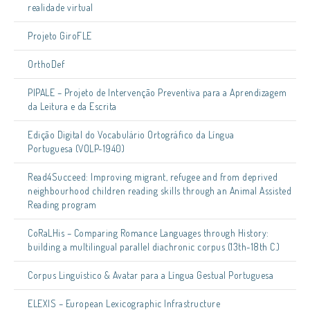
realidade virtual
Projeto GiroFLE
OrthoDef
PIPALE – Projeto de Intervenção Preventiva para a Aprendizagem
da Leitura e da Escrita
Edição Digital do Vocabulário Ortográfico da Língua
Portuguesa (VOLP-1940)
Read4Succeed: Improving migrant, refugee and from deprived
neighbourhood children reading skills through an Animal Assisted
Reading program
CoRaLHis – Comparing Romance Languages through History:
building a multilingual parallel diachronic corpus (13th-18th C.)
Corpus Linguístico & Avatar para a Língua Gestual Portuguesa
ELEXIS – European Lexicographic Infrastructure