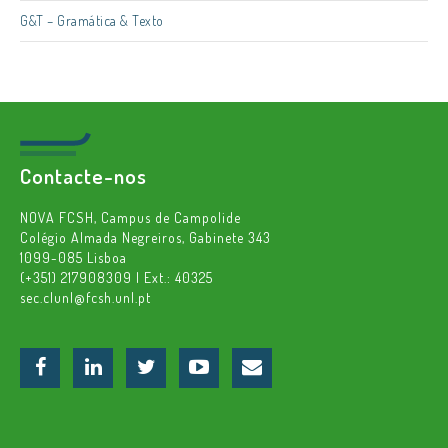
G&T – Gramática & Texto
Contacte-nos
NOVA FCSH, Campus de Campolide
Colégio Almada Negreiros, Gabinete 343
1099-085 Lisboa
(+351) 217908309 | Ext.: 40325
sec.clunl@fcsh.unl.pt