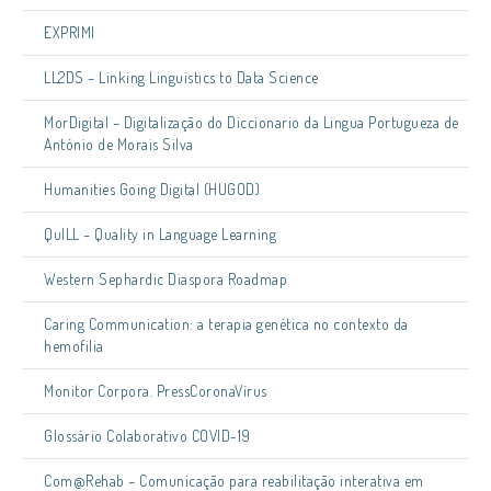
EXPRIMI
LL2DS – Linking Linguistics to Data Science
MorDigital – Digitalização do Diccionario da Lingua Portugueza de
António de Morais Silva
Humanities Going Digital (HUGOD)
QuILL – Quality in Language Learning
Western Sephardic Diaspora Roadmap
Caring Communication: a terapia genética no contexto da
hemofilia
Monitor Corpora. PressCoronaVírus
Glossário Colaborativo COVID-19
Com@Rehab – Comunicação para reabilitação interativa em