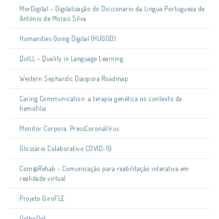
MorDigital – Digitalização do Diccionario da Lingua Portugueza de
António de Morais Silva
Humanities Going Digital (HUGOD)
QuILL – Quality in Language Learning
Western Sephardic Diaspora Roadmap
Caring Communication: a terapia genética no contexto da
hemofilia
Monitor Corpora. PressCoronaVírus
Glossário Colaborativo COVID-19
Com@Rehab – Comunicação para reabilitação interativa em
realidade virtual
Projeto GiroFLE
OrthoDef