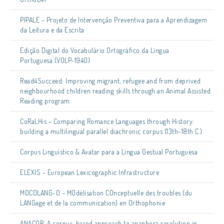
PIPALE – Projeto de Intervenção Preventiva para a Aprendizagem
da Leitura e da Escrita
Edição Digital do Vocabulário Ortográfico da Língua
Portuguesa (VOLP-1940)
Read4Succeed: Improving migrant, refugee and from deprived
neighbourhood children reading skills through an Animal Assisted
Reading program
CoRaLHis – Comparing Romance Languages through History:
building a multilingual parallel diachronic corpus (13th-18th C.)
Corpus Linguístico & Avatar para a Língua Gestual Portuguesa
ELEXIS – European Lexicographic Infrastructure
MOCOLANG-O – MOdélisation COnceptuelle des troubles (du
LANGage et de la communication) en Orthophonie
ANACOR: A corpus-based approach to anaphora resolution in