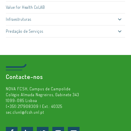
Value for Health CoLAB
Infraestruturas
Prestação de Serviços
Contacte-nos
NOVA FCSH, Campus de Campolide
Colégio Almada Negreiros, Gabinete 343
1099-085 Lisboa
(+351) 217908309 | Ext.: 40325
sec.clunl@fcsh.unl.pt