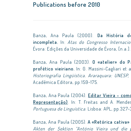
Publications
before 2010
Banza, Ana Paula (2000).
Da História 
incompleta.
In:
Atas do Congresso Internaci
Évora: Edições da Universidade de Évora, [n.a.].
Banza, Ana Paula (2003).
O «atelier» do P
profético vieiriano.
In: G. Massini-Cagliari et a
Historiografia Lingüística. Araraquara: UNESP, 
Acadêmica Editora, pp.159-175.
Banza, Ana Paula (2004).
Editar Vieira – com
Representação)
. In: T. Freitas and A. Mende
Portuguesa de Linguística
. Lisboa: APL, pp.327-
Banza, Ana Paula (2005).
A «Retórica cativa» 
Akten der Sektion “António Vieira und die p