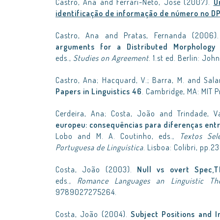
Castro, Ana and Ferrari-Neto, José (2007).
U
identificação de informação de número no D
Castro, Ana and Pratas, Fernanda (2006
arguments for a Distributed Morphology 
eds.,
Studies on Agreement
. 1.st ed. Berlin: J
Castro, Ana; Hacquard, V.; Barra, M. and Sala
Papers in Linguistics 46
. Cambridge, MA: MIT P
Cerdeira, Ana; Costa, João and Trindade, 
europeu: consequências para diferenças entr
Lobo and M. A. Coutinho, eds.,
Textos Sel
Portuguesa de Linguística
. Lisboa: Colibri, pp.
Costa, João (2003).
Null vs overt Spec,
eds.,
Romance Languages an Linguistic Th
9789027275264.
Costa, João (2004).
Subject Positions and 