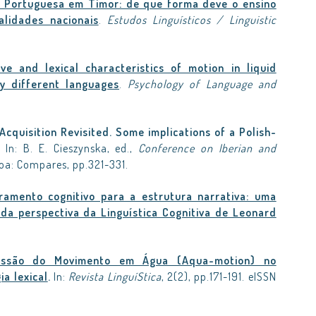
 Portuguesa em Timor: de que forma deve o ensino
alidades nacionais
.
Estudos Linguísticos / Linguistic
ive and lexical characteristics of motion in liquid
y different languages
.
Psychology of Language and
.
 Acquisition Revisited. Some implications of a Polish-
. In: B. E. Cieszynska, ed.,
Conference on Iberian and
boa: Compares, pp.321-331.
amento cognitivo para a estrutura narrativa: uma
 da perspectiva da Linguística Cognitiva de Leonard
.
essão do Movimento em Água (Aqua-motion) no
ia lexical
.
In:
Revista LinguíStica
, 2(2), pp.171-191. eISSN