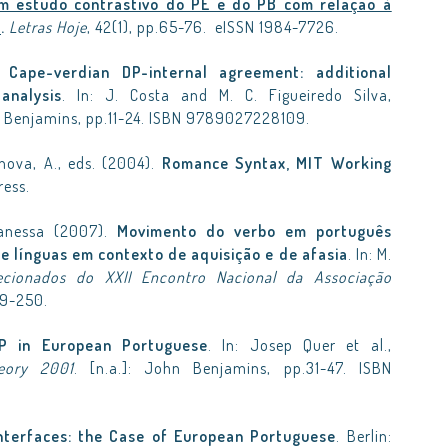
m estudo contrastivo do PE e do PB com relação à
P
.
Letras Hoje
, 42(1), pp.65-76. eISSN 1984-7726.
).
Cape-verdian DP-internal agreement: additional
analysis
. In: J. Costa and M. C. Figueiredo Silva,
ohn Benjamins, pp.11-24. ISBN 9789027228109.
nova, A., eds. (2004).
Romance Syntax, MIT Working
ress.
Vanessa (2007).
Movimento do verbo em português
e línguas em contexto de aquisição e de afasia
. In: M.
ecionados do XXII Encontro Nacional da Associação
239-250.
TP in European Portuguese
. In: Josep Quer et al.,
eory 2001
. [n.a.]: John Benjamins, pp.31-47. ISBN
Interfaces: the Case of European Portuguese
. Berlin: