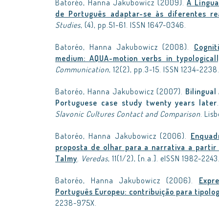
Batoréo, Hanna Jakubowicz (2009).
A Língua
de Português adaptar-se às diferentes re
Studies
, (4), pp.51-61. ISSN 1647-0346.
Batoréo, Hanna Jakubowicz (2008).
Cognit
medium: AQUA-motion verbs in typologicall
Communication
, 12(2), pp.3-15. ISSN 1234-2238
Batoréo, Hanna Jakubowicz (2007).
Bilingual
Portuguese case study twenty years later
Slavonic Cultures Contact and Comparison
. Lis
Batoréo, Hanna Jakubowicz (2006).
Enquadr
proposta de olhar para a narrativa a partir
Talmy
.
Veredas
, 11(1/2), [n.a.]. eISSN 1982-2243
Batoréo, Hanna Jakubowicz (2006).
Expr
Português Europeu: contribuição para tipolog
2238-975X.