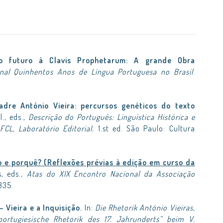
do futuro à Clavis Prophetarum: A grande Obra
onal Quinhentos Anos de Língua Portuguesa no Brasil
.
adre António Vieira: percursos genéticos do texto
l., eds.,
Descrição do Português: Linguística Histórica e
FCL, Laboratório Editorial.
1.st ed. São Paulo: Cultura
o e porquê? (Reflexões prévias à edição em curso da
s, eds.,
Atas do XIX Encontro Nacional da Associação
335.
– Vieira e a Inquisição.
In:
Die Rhetorik António Vieiras,
ortugiesische Rhetorik des 17. Jahrunderts” beim V.