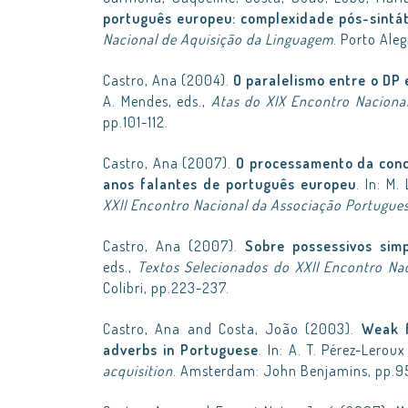
português europeu: complexidade pós-sintát
Nacional de Aquisição da Linguagem
. Porto Aleg
Castro, Ana (2004).
O paralelismo entre o DP 
A. Mendes, eds.,
Atas do XIX Encontro Nacional
pp.101-112.
Castro, Ana (2007).
O processamento da conc
anos falantes de português europeu
. In: M
XXII Encontro Nacional da Associação Portugues
Castro, Ana (2007).
Sobre possessivos sim
eds.,
Textos Selecionados do XXII Encontro Nac
Colibri, pp.223-237.
Castro, Ana and Costa, João (2003).
Weak f
adverbs in Portuguese
. In: A. T. Pérez-Lerou
acquisition
. Amsterdam: John Benjamins, pp.95