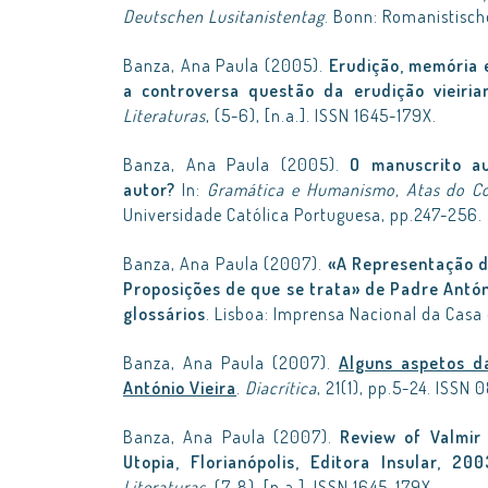
Deutschen Lusitanistentag
. Bonn: Romanistische
Banza, Ana Paula (2005).
Erudição, memória 
a controversa questão da erudição vieirian
Literaturas
, (5-6), [n.a.]. ISSN 1645-179X.
Banza, Ana Paula (2005).
O manuscrito au
autor?
In:
Gramática e Humanismo, Atas do C
Universidade Católica Portuguesa, pp.247-256.
Banza, Ana Paula (2007).
«A Representação d
Proposições de que se trata» de Padre António
glossários
. Lisboa: Imprensa Nacional da Casa
Banza, Ana Paula (2007).
Alguns aspetos da
António Vieira
.
Diacrítica
, 21(1), pp.5-24. ISSN
Banza, Ana Paula (2007).
Review of Valmir 
Utopia, Florianópolis, Editora Insular, 200
Literaturas
, (7-8), [n.a.]. ISSN 1645-179X.