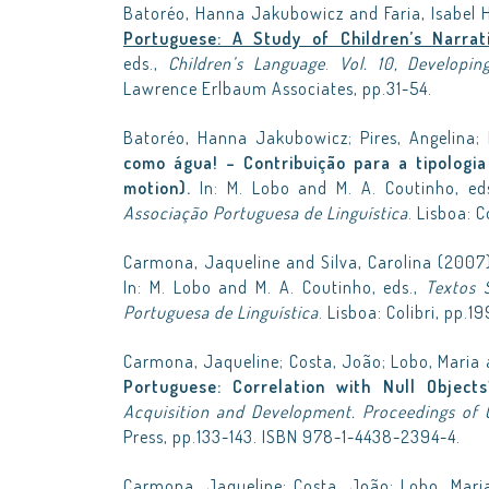
Batoréo, Hanna Jakubowicz and Faria, Isabel 
Portuguese: A Study of Children’s Narrat
eds.,
Children’s Language
.
Vol. 10, Developi
Lawrence Erlbaum Associates, pp.31-54.
Batoréo, Hanna Jakubowicz; Pires, Angelina;
como água! – Contribuição para a tipologi
motion).
In: M. Lobo and M. A. Coutinho, ed
Associação Portuguesa de Linguística
. Lisboa: C
Carmona, Jaqueline and Silva, Carolina (2007
In: M. Lobo and M. A. Coutinho, eds.,
Textos 
Portuguesa de Linguística
. Lisboa: Colibri, pp.1
Carmona, Jaqueline; Costa, João; Lobo, Maria 
Portuguese: Correlation with Null Objects
Acquisition and Development. Proceedings of
Press, pp.133-143. ISBN 978-1-4438-2394-4.
Carmona, Jaqueline; Costa, João; Lobo, Mari