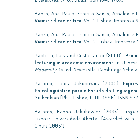
Banza, Ana Paula; Espírito Santo, Arnaldo e 
Vieira: Edição crítica
. Vol. 1. Lisboa: Imprensa
Banza, Ana Paula; Espírito Santo, Arnaldo e 
Vieira: Edição crítica
. Vol. 2. Lisboa: Imprens
Baptista, Luís and Costa, João (2006).
Prom
lecturing in academic environment
. In: J. Res
Modernity
. 1st ed. Newcastle: Cambridge Schol
Batoréo, Hanna Jakubowicz (2000).
Expre
Psicolinguístico para o Estudo da Linguagem
Gulbenkian [PhD, Lisboa, FLUL, 1996]. ISBN 97
Batoréo, Hanna Jakubowicz (2004).
Lingu
Lisboa: Universidade Aberta. [Awarded with “
Cintra 2005”].