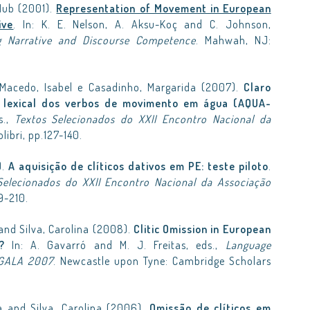
Hub (2001).
Representation of Movement in European
ive
. In: K. E. Nelson, A. Aksu-Koç and C. Johnson,
ng Narrative and Discourse Competence
. Mahwah, NJ:
 Macedo, Isabel e Casadinho, Margarida (2007).
Claro
a lexical dos verbos de movimento em água (AQUA-
s.,
Textos Selecionados do XXII Encontro Nacional da
olibri, pp.127-140.
).
A aquisição de clíticos dativos em PE: teste piloto
.
Selecionados do XXII Encontro Nacional da Associação
99-210.
and Silva, Carolina (2008).
Clitic Omission in European
?
In: A. Gavarró and M. J. Freitas, eds.,
Language
 GALA 2007
. Newcastle upon Tyne: Cambridge Scholars
a and Silva, Carolina (2006).
Omissão de clíticos em