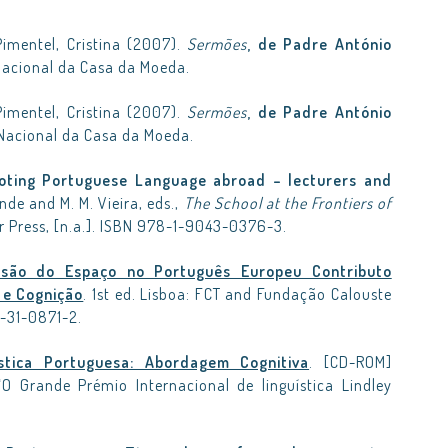
Pimentel, Cristina (2007).
Sermões
, de Padre António
 Nacional da Casa da Moeda.
Pimentel, Cristina (2007).
Sermões
, de Padre António
a Nacional da Casa da Moeda.
oting Portuguese Language abroad – lecturers and
ende and M. M. Vieira, eds.,
The School at the Frontiers of
ar Press, [n.a.]. ISBN 978-1-9043-0376-3.
ssão do Espaço no Português Europeu Contributo
 e Cognição
. 1st ed. Lisboa: FCT and Fundação Calouste
2-31-0871-2.
ística Portuguesa: Abordagem Cognitiva
. [CD-ROM]
O Grande Prémio Internacional de linguística Lindley