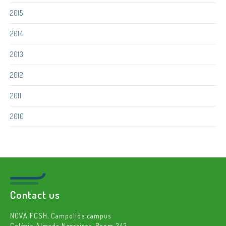
2015
2014
2013
2012
2011
2010
Contact us
NOVA FCSH, Campolide campus
Colégio Almada Negreiros, Room 343