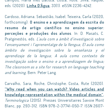
Campos, Maria Inês Batista; Costa, Rute; Silva, Raquel,
eds. (2020).
Linha D’Água
, 33(1). eISSN 2236-4242.
Cardoso, Adriana; Sebastião, Isabel; Teixeira, Carla (2020,
forthcoming).
O ensino e a aprendizagem da escrita do
resumo de artigo científico no ensino superior:
perceções e produções dos alunos
. In: D. Masats, C.
Pratginestós, eds.
L’aula com a àmbit d’investigació sobre
l’ensenyament i l’aprenentatge de la llengua;
El aula como
ámbito de investigación sobre la enseñanza y el
aprendizaje de la lengua; A aula como contexto de
investigação sobre o ensino e a aprendizagem de língua;
The classroom as a site for research on language teaching
and learning.
Bern: Peter Lang.
Carvalho, Sara; Roche, Christophe; Costa, Rute (2020).
“Why read when you can watch? Video articles and
knowledge representation within the medical domain”
,
Terminologica
(2015). Presses Universitaires Savoie Mont
Blanc, pp. 293-312. ISBN 978-2-37741-050-7. ISSN 2607-