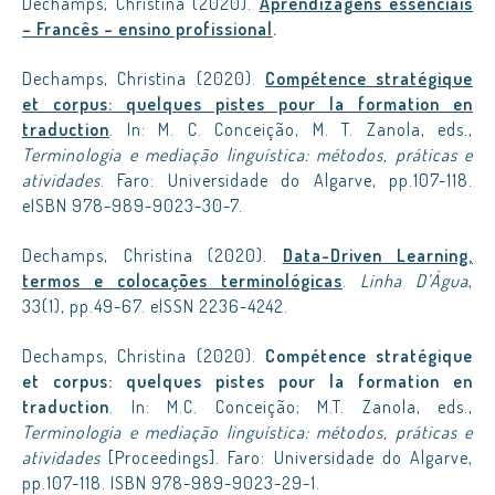
Dechamps, Christina (2020).
Aprendizagens essenciais
– Francês – ensino profissional
.
Dechamps, Christina (2020).
Compétence stratégique
et corpus: quelques pistes pour la formation en
traduction
. In: M. C. Conceição, M. T. Zanola, eds.,
Terminologia e mediação linguística: métodos, práticas e
atividades
. Faro: Universidade do Algarve, pp.107-118.
eISBN 978-989-9023-30-7.
Dechamps, Christina (2020).
Data-Driven Learning,
termos e colocações terminológicas
.
Linha D’Água
,
33(1), pp.49-67. eISSN 2236-4242.
Dechamps, Christina (2020).
Compétence stratégique
et corpus: quelques pistes pour la formation en
traduction
. In: M.C. Conceição; M.T. Zanola, eds.,
Terminologia e mediação linguística: métodos, práticas e
atividades
[Proceedings]. Faro: Universidade do Algarve,
pp.107-118. ISBN 978-989-9023-29-1.