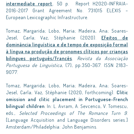
intermediate report
.
50 p. Report H2020-INFRAIA-
2016-2017 Grant Agreement No. 731015 ELEXIS –
European Lexicographic Infrastructure.
Tomaz, Margarida; Lobo, Maria; Madeira, Ana; Soares-
Jesel, Carla; Vaz, Stéphanie (2020).
Efeitos de
dominância linguística e de tempo de exposição formal
à língua na produção de pronomes clíticos por crianças
bilingues português/francês
.
Revista da Associação
Portuguesa de Linguística
, (7), pp.350-367. ISSN 2183-
9077.
Tomaz, Margarida; Lobo, Maria; Madeira, Ana; Soares-
Jesel, Carla; Vaz, Stéphanie (2020, forthcoming).
Clitic
omission and clitic placement in Portuguese-French
bilingual children
. In: L. Avram, A. Sevcenco, V. Tomescu,
eds.,
Selected Proceedings of The Romance Turn 9
.
[Language Acquisition and Language Disorders series.]
Amsterdam/Philadelphia: John Benjamins.