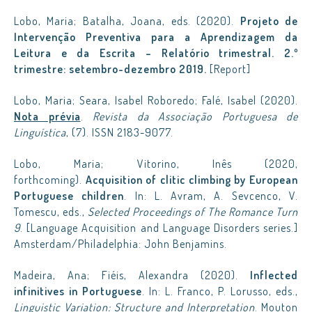
Lobo, Maria; Batalha, Joana, eds. (2020).
Projeto de
Intervenção Preventiva para a Aprendizagem da
Leitura e da Escrita – Relatório trimestral. 2.º
trimestre: setembro-dezembro 2019.
[Report]
Lobo, Maria; Seara, Isabel Roboredo; Falé, Isabel (2020).
Nota prévia
.
Revista da Associação Portuguesa de
Linguística
, (7). ISSN 2183-9077.
Lobo, Maria; Vitorino, Inês (2020,
forthcoming).
Acquisition of clitic climbing by European
Portuguese children
. In: L. Avram, A. Sevcenco, V.
Tomescu, eds.,
Selected Proceedings of The Romance Turn
9
. [Language Acquisition and Language Disorders series.]
Amsterdam/Philadelphia: John Benjamins.
Madeira, Ana; Fiéis, Alexandra (2020).
Inflected
infinitives in Portuguese
. In: L. Franco, P. Lorusso, eds.,
Linguistic Variation: Structure and Interpretation
. Mouton