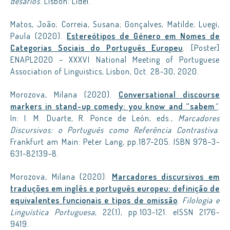
desafios
. Lisbon: Lidel.
Matos, João; Correia, Susana; Gonçalves, Matilde; Luegi,
Paula (2020).
Estereótipos de Género em Nomes de
Categorias Sociais do Português Europeu
. [Poster]
ENAPL2020 – XXXVI National Meeting of Portuguese
Association of Linguistics, Lisbon, Oct. 28-30, 2020.
Morozova, Milana (2020).
Conversational discourse
markers in stand-up comedy: you know and “sabem
“
.
In: I. M. Duarte, R. Ponce de León, eds.,
Marcadores
Discursivos: o Português como Referência Contrastiva
.
Frankfurt am Main: Peter Lang, pp.187-205. ISBN 978-3-
631-82139-8.
Morozova, Milana (2020).
Marcadores discursivos em
traduções em inglês e português europeu: definição de
equivalentes funcionais e tipos de omissão
.
Filologia e
Linguística Portuguesa
, 22(1), pp.103-121. eISSN 2176-
9419.