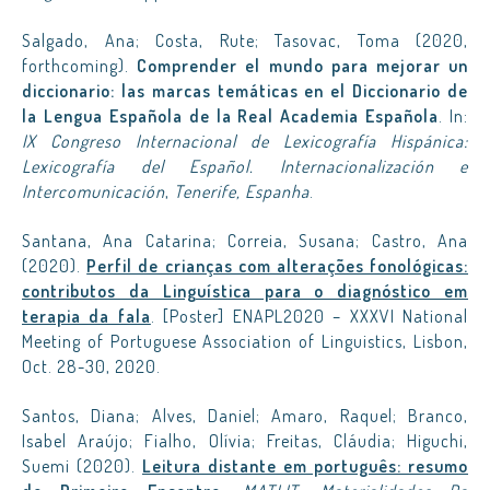
Salgado, Ana; Costa, Rute; Tasovac, Toma (2020,
forthcoming).
Comprender el mundo para mejorar un
diccionario: las marcas temáticas en el Diccionario de
la Lengua Española de la Real Academia Española
. In:
IX Congreso Internacional de Lexicografía Hispánica:
Lexicografía del Español. Internacionalización e
Intercomunicación
,
Tenerife, Espanha
.
Santana, Ana Catarina; Correia, Susana; Castro, Ana
(2020).
Perfil de crianças com alterações fonológicas:
contributos da Linguística para o diagnóstico em
terapia da fala
. [Poster] ENAPL2020 – XXXVI National
Meeting of Portuguese Association of Linguistics, Lisbon,
Oct. 28-30, 2020.
Santos, Diana; Alves, Daniel; Amaro, Raquel; Branco,
Isabel Araújo; Fialho, Olívia; Freitas, Cláudia; Higuchi,
Suemi (2020).
Leitura distante em português: resumo