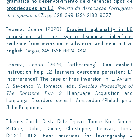
gramática no desenvolvimento de diferentes tipos de
propriedades em L2
.
Revista da Associação Portuguesa
de Linguística
, (7), pp.328-349. ISSN 2183-9077.
Teixeira, Joana (2020).
Gradient optionality in L2
acquisition at the syntax-discourse interface:
Evidence from inversion in advanced and near-native
English
.
Lingua
, 245. ISSN 0024-3841.
Teixeira, Joana (2020, forthcoming).
Can explicit
instruction help L2 learners overcome persistent L1
interference? The case of free inversion
. In: L. Avram,
A. Sevcenco, V. Tomescu, eds.,
Selected Proceedings of
The Romance Turn 9
. [Language Acquisition and
Language Disorders series.] Amsterdam/Philadelphia:
John Benjamins.
Tiberius, Carole; Costa, Rute; Erjavec, Tomaž; Krek, Simon;
McCrae, John; Roche, Christophe; Tasovac, Toma
(2020).
D1.2. Best practices for lexicography –