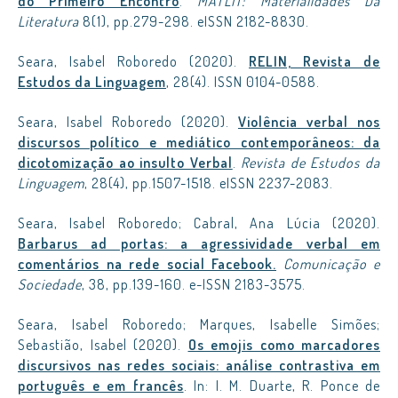
do Primeiro Encontro
.
MATLIT: Materialidades Da
Literatura
8(1), pp.279-298. eISSN 2182-8830.
Seara, Isabel Roboredo (2020).
RELIN, Revista de
Estudos da Linguagem
, 28(4). ISSN 0104-0588.
Seara, Isabel Roboredo (2020).
Violência verbal nos
discursos político e mediático contemporâneos: da
dicotomização ao insulto Verbal
.
Revista de Estudos da
Linguagem
, 28(4), pp.1507-1518. eISSN 2237-2083.
Seara, Isabel Roboredo; Cabral, Ana Lúcia (2020).
Barbarus ad portas: a agressividade verbal em
comentários na rede social Facebook.
Comunicação e
Sociedade
, 38, pp.139-160. e-ISSN 2183-3575.
Seara, Isabel Roboredo; Marques, Isabelle Simões;
Sebastião, Isabel (2020).
Os emojis como marcadores
discursivos nas redes sociais: análise contrastiva em
português e em francês
. In: I. M. Duarte, R. Ponce de