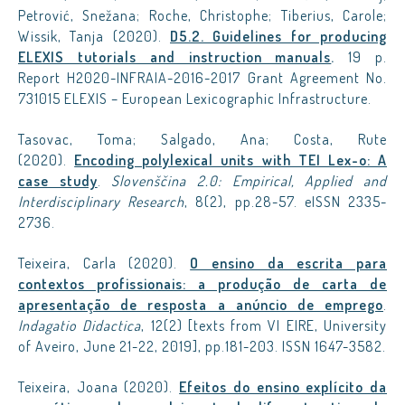
Petrović, Snežana; Roche, Christophe; Tiberius, Carole;
Wissik, Tanja (2020).
D5.2. Guidelines for producing
ELEXIS tutorials and instruction manuals
.
19 p.
Report H2020-INFRAIA-2016-2017 Grant Agreement No.
731015 ELEXIS – European Lexicographic Infrastructure.
Tasovac, Toma; Salgado, Ana; Costa, Rute
(2020).
Encoding polylexical units with TEI Lex-o: A
case study
.
Slovenščina 2.0: Empirical, Applied and
Interdisciplinary Research
, 8(2), pp.28-57. eISSN 2335-
2736.
Teixeira, Carla (2020).
O ensino da escrita para
contextos profissionais: a produção de carta de
apresentação de resposta a anúncio de emprego
.
Indagatio Didactica
, 12(2) [texts from VI EIRE, University
of Aveiro, June 21-22, 2019], pp.181-203. ISSN 1647-3582.
Teixeira, Joana (2020).
Efeitos do ensino explícito da