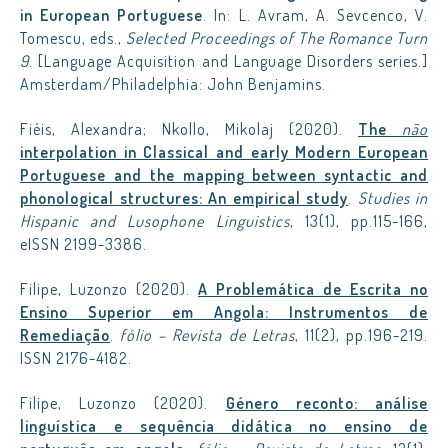
in European Portuguese
. In: L. Avram, A. Sevcenco, V.
Tomescu, eds.,
Selected Proceedings of The Romance Turn
9
. [Language Acquisition and Language Disorders series.]
Amsterdam/Philadelphia: John Benjamins.
Fiéis, Alexandra; Nkollo, Mikolaj (2020).
The
não
interpolation in Classical and early Modern European
Portuguese and the mapping between syntactic and
phonological structures: An empirical study
.
Studies in
Hispanic and Lusophone Linguistics
, 13(1), pp.115-166,
eISSN 2199-3386.
Filipe, Luzonzo (2020).
A Problemática de Escrita no
Ensino Superior em Angola: Instrumentos de
Remediação
.
fólio – Revista de Letras
, 11(2), pp.196-219.
ISSN 2176-4182.
Filipe, Luzonzo (2020).
Género reconto: análise
linguística e sequência didática no ensino de