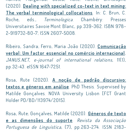
(2020).
Dealing with specialized co-text in text mining:
The verbal terminological collocations
. In: C. Brun, C.
Roche, eds.,
Terminologica
. Chambéry: Presses
Universitaires Savoie Mont Blanc, pp.339-362. ISBN 978-
2-919732-80-7; ISSN 2607-5008.
Ribeiro, Sandra; Ferro, Maria João (2020).
Comunicação
verbal: Um factor essencial no comércio internacional
.
JANUS.NET, e-journal of international relations
, 11(1),
pp.32-43. eISSN 1647-7251.
Rosa, Rute (2020).
A noção de padrão discursivo:
textos e géneros em análise
. PhD Thesis. Supervised by
Matilde Gonçalves. NOVA University Lisbon [FCT Grant
Holder PD/BD/113974/2015].
Rosa, Rute; Gonçalves, Matilde (2020).
Géneros de texto
e as dimensões do suporte
.
Revista da Associação
Portuguesa de Linguística
, (7), pp.263-274. ISSN 2183-