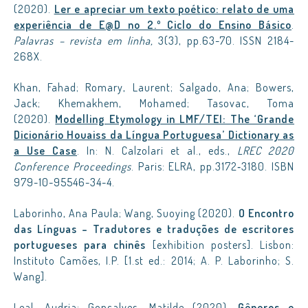
(2020).
Ler e apreciar um texto poético: relato de uma
experiência de E@D no 2.º Ciclo do Ensino Básico
.
Palavras – revista em linha,
3(3), pp.63-70. ISSN 2184-
268X.
Khan, Fahad; Romary, Laurent; Salgado, Ana; Bowers,
Jack; Khemakhem, Mohamed; Tasovac, Toma
(2020).
Modelling Etymology in LMF/TEI: The ‘Grande
Dicionário Houaiss da Língua Portuguesa’ Dictionary as
a Use Case
. In: N. Calzolari et al., eds.,
LREC 2020
Conference Proceedings
. Paris: ELRA, pp.3172‑3180. ISBN
979-10-95546-34-4.
Laborinho, Ana Paula; Wang, Suoying (2020).
O Encontro
das Línguas – Tradutores e traduções de escritores
portugueses para chinês
[exhibition posters]. Lisbon:
Instituto Camões, I.P. [1.st ed.: 2014; A. P. Laborinho; S.
Wang].
Leal, Audria; Gonçalves, Matilde (2020).
Gêneros e