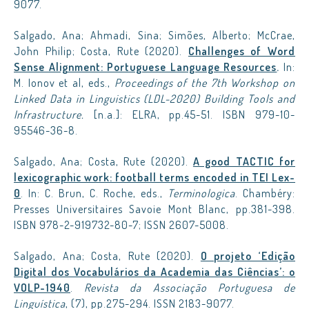
9077.
Salgado, Ana; Ahmadi, Sina; Simões, Alberto; McCrae,
John Philip; Costa, Rute (2020).
Challenges of Word
Sense Alignment: Portuguese Language Resources
.
In:
M. Ionov et al, eds.,
Proceedings of the 7th Workshop on
Linked Data in Linguistics
(LDL-2020) Building Tools and
Infrastructure.
[n.a.]: ELRA, pp.45-51. ISBN 979-10-
95546-36-8.
Salgado, Ana; Costa, Rute (2020).
A good TACTIC for
lexicographic work: football terms encoded in TEI Lex-
0
. In: C. Brun, C. Roche, eds.,
Terminologica
. Chambéry:
Presses Universitaires Savoie Mont Blanc, pp.381-398.
ISBN 978-2-919732-80-7; ISSN 2607-5008.
Salgado, Ana; Costa, Rute (2020).
O projeto ‘Edição
Digital dos Vocabulários da Academia das Ciências’: o
VOLP-1940
.
Revista da Associação Portuguesa de
Linguística
, (7), pp.275-294. ISSN 2183-9077.