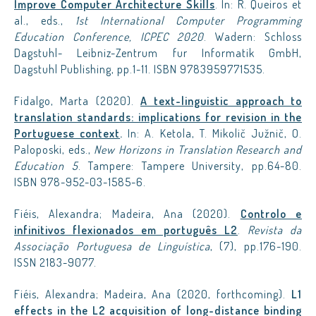
Improve Computer Architecture Skills
. In: R. Queiros et
al., eds.,
1st International Computer Programming
Education Conference, ICPEC 2020
. Wadern: Schloss
Dagstuhl- Leibniz-Zentrum fur Informatik GmbH,
Dagstuhl Publishing, pp.1-11. ISBN 9783959771535.
Fidalgo, Marta (2020).
A text-linguistic approach to
translation standards: implications for revision in the
Portuguese context
.
In: A. Ketola, T. Mikolič Južnič, O.
Paloposki, eds.,
New Horizons in Translation Research and
Education 5
. Tampere: Tampere University, pp.64-80.
ISBN 978-952-03-1585-6.
Fiéis, Alexandra; Madeira, Ana (2020).
Controlo e
infinitivos flexionados em português L2
.
Revista da
Associação Portuguesa de Linguística
, (7), pp.176-190.
ISSN 2183-9077.
Fiéis, Alexandra; Madeira, Ana (2020, forthcoming).
L1
effects in the L2 acquisition of long-distance binding