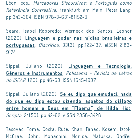
Léon, eds.,
Marcadores Discursivos: o Português como
Referência Contrastiva
. Frankfurt am Main: Peter Lang,
pp.343-364. ISBN 978-3-631-81152-8.
Seara, Isabel Roboredo; Werneck dos Santos, Leonor
(2020).
Linguagem e poder nas mídias brasileiras e
portuguesas
.
Diacrítica
, 33(3), pp.122–137. eISSN 2183-
9174.
Sippel, Juliano (2020).
Linguagem e Tecnologia.
Gêneros e Instrumentos
.
Polissema – Revista de Letras
do ISCAP
, (20), pp.46-63. ISSN 1645-1937.
Sippel, Juliano (2020).
Se eu digo que emudeci, nada
do que eu digo estou dizendo: aspetos do diálogo
entre homem e Deus em “Floema”, de Hilda Hist
.
Scripta
, 24(50), pp.42-62. eISSN 2358-3428.
Tasovac, Toma; Costa, Rute; Khan, Fahad; Kosem, Iztok;
McCrae, John; Monachini, Monica; Matuška, Ondřej;