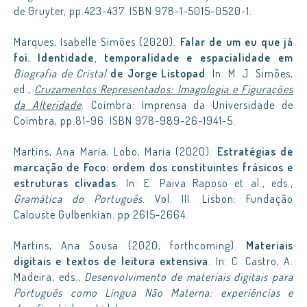
de Gruyter, pp.423-437. ISBN 978-1-5015-0520-1.
Marques, Isabelle Simões (2020).
Falar de um eu que já
foi. Identidade, temporalidade e espacialidade em
Biografia de Cristal
de Jorge Listopad
. In: M. J. Simões,
ed.,
Cruzamentos Representados: Imagologia e Figurações
da Alteridade
. Coimbra: Imprensa da Universidade de
Coimbra, pp.81-96. ISBN 978-989-26-1941-5.
Martins, Ana Maria; Lobo, Maria (2020).
Estratégias de
marcação de Foco: ordem dos constituintes frásicos e
estruturas clivadas
. In: E. Paiva Raposo et al., eds.,
Gramática do Português
. Vol. III. Lisbon: Fundação
Calouste Gulbenkian. pp.2615-2664.
Martins, Ana Sousa (2020, forthcoming).
Materiais
digitais e textos de leitura extensiva
. In: C. Castro, A.
Madeira, eds.,
Desenvolvimento de materiais digitais para
Português como Língua Não Materna: experiências e