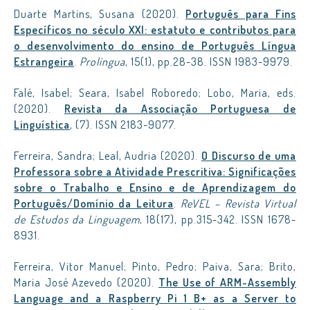
Duarte Martins, Susana (2020).
Português para Fins
Específicos no século XXI: estatuto e contributos para
o desenvolvimento do ensino de Português Língua
Estrangeira
.
Prolíngua
, 15(1), pp.28-38. ISSN 1983-9979.
Falé, Isabel; Seara, Isabel Roboredo; Lobo, Maria, eds.
(2020).
Revista da Associação Portuguesa de
Linguística
, (7). ISSN 2183-9077.
Ferreira, Sandra; Leal, Audria (2020).
O Discurso de uma
Professora sobre a Atividade Prescritiva: Significações
sobre o Trabalho e Ensino e de Aprendizagem do
Português/Domínio da Leitura
.
ReVEL – Revista Virtual
de Estudos da Linguagem
, 18(17), pp.315-342. ISSN 1678-
8931.
Ferreira, Vitor Manuel; Pinto, Pedro; Paiva, Sara; Brito,
Maria José Azevedo (2020).
The Use of ARM-Assembly
Language and a Raspberry Pi 1 B+ as a Server to