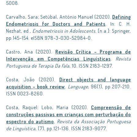
5008.
Carvalho, Sara; Setúbal, António Manuel (2020).
Defining
Endometriosis for Doctors and Patients
. In: C. H.
Nezhat, ed.,
Endometriosis in Adolescents
. [n.a.]: Springer,
pp.145-154. eISBN 978-3-030-52984-0.
Castro, Ana (2020).
Revisão Crítica – Programa de
Intervenção em Competências Linguísticas
.
Revista
Portuguesa de Terapia Da Fala
, 10. ISSN 2183-1297.
Costa, João (2020).
Direct objects and language
acquisition – book review
.
Language
, 96(1), pp.207-210.
ISSN 0023-8260.
Costa, Raquel; Lobo, Maria (2020).
Compreensão de
construções passivas em crianças com perturbação do
espectro do autismo
.
Revista da Associação Portuguesa
de Linguística
, (7), pp.121-136. ISSN 2183-9077.