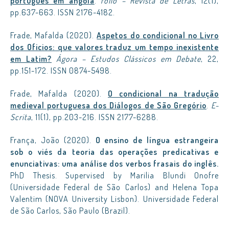
português em angola
.
fólio – Revista de Letras
, 12(1),
pp.637-663. ISSN 2176-4182.
Frade, Mafalda (2020).
Aspetos do condicional no Livro
dos Oficios: que valores traduz um tempo inexistente
em Latim?
Ágora – Estudos Clássicos em Debate
, 22,
pp.151-172. ISSN 0874-5498.
Frade, Mafalda (2020).
O condicional na tradução
medieval portuguesa dos Diálogos de São Gregório
.
E-
Scrita
, 11(1), pp.203-216. ISSN 2177-6288.
França, João (2020).
O ensino de língua estrangeira
sob o viés da teoria das operações predicativas e
enunciativas: uma análise dos verbos frasais do inglês.
PhD Thesis. Supervised by Marilia Blundi Onofre
(Universidade Federal de São Carlos) and Helena Topa
Valentim (NOVA University Lisbon). Universidade Federal
de São Carlos, São Paulo (Brazil).