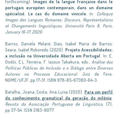
forthcoming).
Images de la langue française dans le
portugais européen contemporain, dans un domaine
spécialisé. Le cas du domaine vinicole
. In:
Colloque
Images des Langues Romanes: Discours, Représentations
et Changements linguistiques, Université Paris 8, Paris,
January 16-17, 2020
.
Barros, Daniela Melaré; Dias, Isabel Maria de Barros;
Seara, Isabel Roboredo (2020).
Projeto Acessibilidades:
a inclusão na Universidade Aberta em Portugal
. In: E.
Godói, E.L. Ferreira, F. Iassuo Takakura, eds.,
Análise das
Políticas Públicas de Inclusão e o Diálogo entre Diversos
Autores no Processo Educacional
. Juiz de Fora:
NGIME/UFJF, pp.17-31. ISBN 978-85-67380-64-3.
Batalha, Joana; Costa, Ana Luísa (2020).
Para um perfil
do conhecimento gramatical da geração do milénio
.
Revista da Associação Portuguesa de Linguística
, (7),
pp.37-54. ISSN 2183-9077.