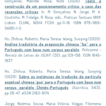
Gonçalves, Matilde; Rosa, Rute (2020).
Texto e
construção de um posicionamento crítico: o caso das
recensões críticas
. In: M. Gonçalves, N. Jorge, M. A.
Coutinho, M. Fidalgo, R. Rosa, eds.,
Práticas Textuais 18|19
.
Lisbon: CLUNL, NOVA FCSH, pp.11-18. ISBN 978-989-
54081-1-5.
Hu, Zhihua; Roberto, Maria Teresa; Wang, Suoying (2020).
Análise tradutória da preposição chinesa “ba” para o
Português com base num corpus paralelo
.
Polissema –
Revista de Letras do ISCAP
, (20), pp.129-158. ISSN 1645-
1937.
Hu, Zhihua; Roberto, Maria Teresa; Wang, Suoying
(2020).
Sobre as instâncias de tradução da partícula
aspetual chinesa ‘guo’ para o Português com base num
corpus paralelo Chinês-Português
.
Diacrítica
, 34(3),
pp.26-47. eISSN 2183-9174.
Jorge, Noémia; Sousa, Maria Vitória; Viegas, Filomena