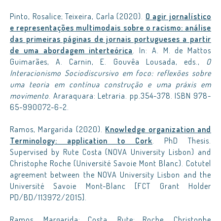
Pinto, Rosalice; Teixeira, Carla (2020).
O agir jornalístico
e representações multimodais sobre o racismo: análise
das primeiras páginas de jornais portugueses a partir
de uma abordagem interteórica
. In: A. M. de Mattos
Guimarães, A. Carnin, E. Gouvêa Lousada, eds.,
O
Interacionismo Sociodiscursivo em foco: reflexões sobre
uma teoria em contínua construção e uma práxis em
movimento
. Araraquara: Letraria. pp.354-378. ISBN 978-
65-990072-6-2.
Ramos, Margarida (2020).
Knowledge organization and
Terminology: application to Cork
. PhD Thesis.
Supervised by Rute Costa (NOVA University Lisbon) and
Christophe Roche (Université Savoie Mont Blanc). Cotutel
agreement between the NOVA University Lisbon and the
Université Savoie Mont-Blanc [FCT Grant Holder
PD/BD/113972/2015].
Ramos, Margarida; Costa, Rute; Roche, Christophe