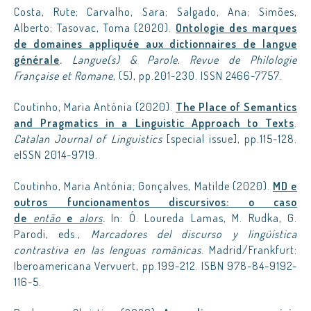
Costa, Rute; Carvalho, Sara; Salgado, Ana; Simões,
Alberto; Tasovac, Toma (2020).
Ontologie des marques
de domaines appliquée aux dictionnaires de langue
générale
.
Langue(s) & Parole.
Revue de Philologie
Française et Romane
, (5), pp.201-230. ISSN 2466-7757.
Coutinho, Maria Antónia (2020).
The Place of Semantics
and Pragmatics in a Linguistic Approach to Texts
.
Catalan Journal of Linguistics
[special issue], pp.115-128.
eISSN 2014-9719.
Coutinho, Maria Antónia; Gonçalves, Matilde (2020).
MD e
outros funcionamentos discursivos: o caso
de
então
e
alors
.
In: Ó. Loureda Lamas, M. Rudka, G.
Parodi, eds.,
Marcadores del discurso y lingüística
contrastiva en las lenguas românicas
. Madrid/Frankfurt:
Iberoamericana Vervuert, pp.199-212. ISBN 978-84-9192-
116-5.