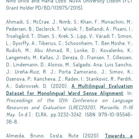
Nino Grillo and Maria Lobo. NOVA University Lisbon [FCT
Grant Holder PD/BD/113975/2015].
Ahmadi, S.; McCrae, J.; Nimb, S.; Khan, F.; Monachini, M.;
Pedersen, B.; Declerck, T.; Wissik, T.; Bellandi, A.; Pisani, I.;
Troelsgård, T.; Olsen, S.; Krek, S.; Lipp, V.; Váradi T.; Simon,
L.; Gyorffy, A.; Tiberius, C.; Schoonheim, T.; Ben Moshe, Y.;
Rudich, M.; Abu Ahmad, R.; Lonke, D.; Kovalenko, K.;
Langemets, M.; Kallas, J.; Dereza, O.; Fransen, T.; Cillessen,
D.; Lindemann, D.; Alonso, M.; Salgado, Ana; Luis Sancho,
J.; Ureña-Ruiz, R. J.; Porta Zamorano, J.; Simov, K.;
Osenova, P.; Kancheva, Z.; Radev, I.; Stanković, R.; Perdih,
A.; Gabrovsek, D. (2020).
A Multilingual Evaluation
Dataset for Monolingual Word Sense Alignment
. In:
Proceedings of the 12th Conference on Language
Resources and Evaluation
(LREC2020)
,
Marseille, 11–16
May
. [n.d.].: ELRA, pp.3232–3242. ISBN 979-10-95546-
36-8.
Almeida, Bruno; Costa, Rute (2020).
Towards a