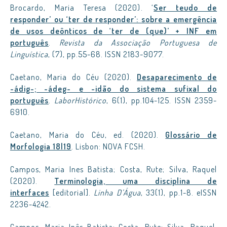
Brocardo, Maria Teresa (2020). ‘
Ser teudo de
responder’ ou ‘ter de responder’: sobre a emergência
de usos deônticos de ‘ter de (que)’ + INF em
português
.
Revista da Associação Portuguesa de
Linguística
, (7), pp.55-68. ISSN 2183-9077.
Caetano, Maria do Céu (2020).
Desaparecimento de
-ádig-; -ádeg- e -idão do sistema sufixal do
português
.
LaborHistórico
, 6(1), pp.104-125. ISSN 2359-
6910.
Caetano, Maria do Céu, ed. (2020).
Glossário de
Morfologia 18|19
. Lisbon: NOVA FCSH.
Campos, Maria Ines Batista; Costa, Rute; Silva, Raquel
(2020).
Terminologia, uma disciplina de
interfaces
[editorial].
Linha D’Água
, 33(1), pp.1-8. eISSN
2236-4242.