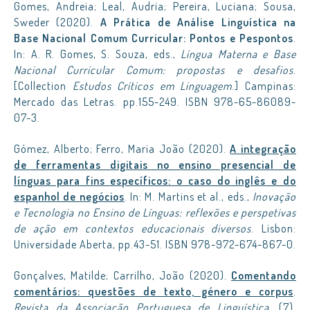
Gomes, Andreia; Leal, Audria; Pereira, Luciana; Sousa,
Sweder (2020).
A Prática de Análise Linguística na
Base Nacional Comum Curricular: Pontos e Pespontos
.
In: A. R. Gomes, S. Souza, eds.,
Língua Materna e Base
Nacional Curricular Comum: propostas e desafios
.
[Collection
Estudos Críticos em Linguagem
.] Campinas:
Mercado das Letras. pp.155-249. ISBN 978-65-86089-
07-3.
Gómez, Alberto; Ferro, Maria João (2020).
A integração
de ferramentas digitais no ensino presencial de
línguas para fins específicos: o caso do inglês e do
espanhol de negócios
. In: M. Martins et al., eds.,
Inovação
e Tecnologia no Ensino de Línguas: reflexões e perspetivas
de ação em contextos educacionais diversos
. Lisbon:
Universidade Aberta, pp.43-51. ISBN 978-972-674-867-0.
Gonçalves, Matilde; Carrilho, João (2020).
Comentando
comentários: questões de texto, género e corpus
.
Revista da Associação Portuguesa de Linguística
, (7),