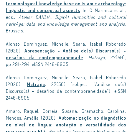
terminological knowledge base on Islamic archaeology:
linguistic and conceptual aspects
. In: C. Marinica et al.,
eds.,
Atelier DAHLIA. DigitAl Humanities and cuLtural
herItAge: data and knowledge management and analysis
.
Brussels.
Alonso Dominguez, Michelle; Seara, Isabel Roboredo
(2020).
Apresentação – Análise do(s) Discurso(s) –
desafios da contemporaneidade
.
Matraga
, 27(50),
pp.291-294. eISSN 2446-6905.
Alonso Dominguez, Michelle; Seara, Isabel Roboredo
(2020).
Matraga
, 27(50) [subject: “Análise do(s)
Discurso(s) – desafios da contemporaneidade”]. eISSN
2446-6905.
Amaro, Raquel; Correia, Susana; Gramacho, Carolina;
Mendes, Amália (2020).
Automatização no diagnóstico
de nível de língua: anotação e versatilidade dos
recursos para PLE
.
Revista da Associação Portuguesa de