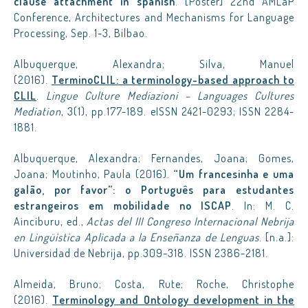
clause attachment in spanish
. [Poster] 22nd AMLaP
Conference, Architectures and Mechanisms for Language
Processing, Sep. 1-3, Bilbao.
Albuquerque, Alexandra; Silva, Manuel
(2016).
TerminoCLIL: a terminology-based approach to
CLIL
.
Lingue Culture Mediazioni – Languages Cultures
Mediation
, 3(1), pp.177-189. eISSN 2421-0293; ISSN 2284-
1881.
Albuquerque, Alexandra; Fernandes, Joana; Gomes,
Joana; Moutinho, Paula (2016).
“Um francesinha e uma
galão, por favor”: o Português para estudantes
estrangeiros em mobilidade no ISCAP
. In: M. C.
Ainciburu, ed.,
Actas del III Congreso Internacional Nebrija
en Lingüística Aplicada a la Enseñanza de Lenguas
. [n.a.]:
Universidad de Nebrija, pp.309-318. ISSN 2386-2181.
Almeida, Bruno; Costa, Rute; Roche, Christophe
(2016).
Terminology and Ontology development in the