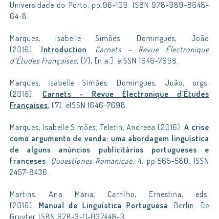
Universidade do Porto, pp.96-109. ISBN 978-989-8648-
64-8.
Marques, Isabelle Simões; Domingues, João
(2016).
Introduction
.
Carnets – Revue Électronique
d’Études Françaises
, (7), [n.a.]. eISSN 1646-7698.
Marques, Isabelle Simões; Domingues, João, orgs.
(2016).
Carnets – Revue Électronique d’Études
Françaises
, (7). eISSN 1646-7698.
Marques, Isabelle Simões; Teletin, Andreea (2016).
A crise
como argumento de venda: uma abordagem linguística
de alguns anúncios publicitários portugueses e
franceses
.
Quaestiones Romanicae
, 4, pp.565-580. ISSN
2457-8436.
Martins, Ana Maria; Carrilho, Ernestina, eds.
(2016).
Manual de Linguística Portuguesa
. Berlin: De
Gruyter. ISBN 978-3-11-037448-3.