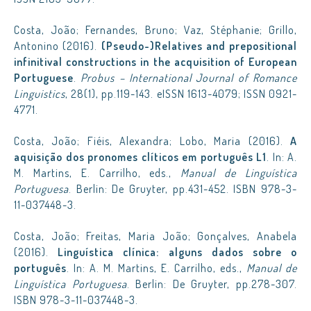
Costa, João; Fernandes, Bruno; Vaz, Stéphanie; Grillo,
Antonino (2016).
(Pseudo-)Relatives and prepositional
infinitival constructions in the acquisition of European
Portuguese
.
Probus – International Journal of Romance
Linguistics
, 28(1), pp.119-143. eISSN 1613-4079; ISSN 0921-
4771.
Costa, João; Fiéis, Alexandra; Lobo, Maria (2016).
A
aquisição dos pronomes clíticos em português L1
. In: A.
M. Martins, E. Carrilho, eds.,
Manual de Linguística
Portuguesa
. Berlin: De Gruyter, pp.431-452. ISBN 978-3-
11-037448-3.
Costa, João; Freitas, Maria João; Gonçalves, Anabela
(2016).
Linguística clínica: alguns dados sobre o
português
. In: A. M. Martins, E. Carrilho, eds.,
Manual de
Linguística Portuguesa
. Berlin: De Gruyter, pp.278-307.
ISBN 978-3-11-037448-3.