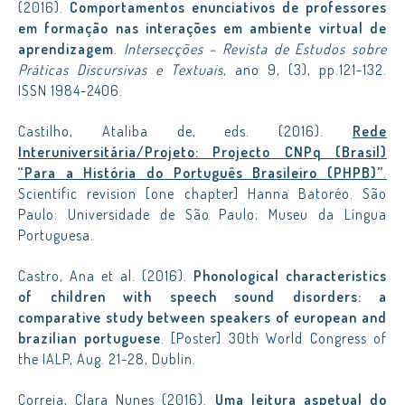
(2016).
Comportamentos enunciativos de professores
em formação nas interações em ambiente virtual de
aprendizagem
.
Intersecções – Revista de Estudos sobre
Práticas Discursivas e Textuais
, ano 9, (3), pp.121-132.
ISSN 1984-2406.
Castilho, Ataliba de, eds. (2016).
Rede
Interuniversitária/Projeto: Projecto CNPq (Brasil)
“Para a História do Português Brasileiro (PHPB)”
.
Scientific revision [one chapter] Hanna Batoréo. São
Paulo: Universidade de São Paulo; Museu da Língua
Portuguesa.
Castro, Ana et al. (2016).
Phonological characteristics
of children with speech sound disorders: a
comparative study between speakers of european and
brazilian portuguese
. [Poster] 30th World Congress of
the IALP, Aug. 21-28, Dublin.
Correia, Clara Nunes (2016).
Uma leitura aspetual do