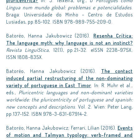
pluricêntrica?
In: J. Teixeira, org.,
O Português como
Língua num mundo global: problemas e potencialidades
.
Braga: Universidade do Minho – Centro de Estudos
Lusíadas, pp.85-102. ISBN 978-989-755-209-0.
Batoréo, Hanna Jakubowicz (2016).
Resenha Crítica:
The language myth: why language is not an instinct?
Revista LinguíStica
, 12(1), pp.21-32. eISSN 2238-975X;
ISSN 1808-835X.
Batoréo, Hanna Jakubowicz (2016).
The contact
induced partial restructuring of the non-dominating
variety of portuguese in East Timor
. In: R. Muhr et al.,
eds.,
Pluricentric languages and non-dominant varieties
worldwide: the pluricentricity of portuguese and spanish:
new concepts and descriptions
. Vol. 2. Wien: Peter Lang,
pp.137-152. ISBN 978-3-631-67914-2.
Batoréo, Hanna Jakubowicz; Ferrari, Lilian (2016).
Events
of motion and Talmyan typology: verb-framed and