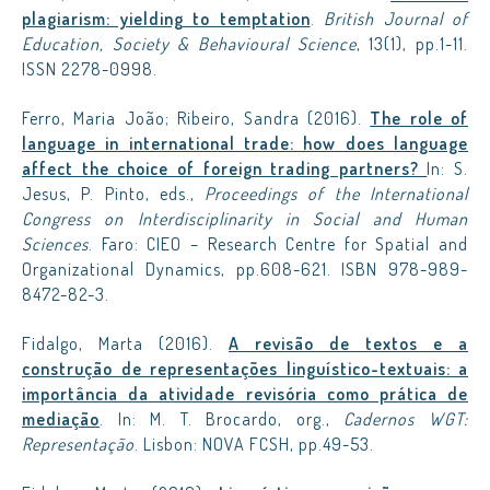
plagiarism: yielding to temptation
.
British Journal of
Education, Society & Behavioural Science
, 13(1), pp.1-11.
ISSN 2278-0998.
Ferro, Maria João; Ribeiro, Sandra (2016).
The role of
language in international trade: how does language
affect the choice of foreign trading partners?
In: S.
Jesus, P. Pinto, eds.,
Proceedings of the International
Congress on Interdisciplinarity in Social and Human
Sciences
. Faro: CIEO – Research Centre for Spatial and
Organizational Dynamics, pp.608-621. ISBN 978-989-
8472-82-3.
Fidalgo, Marta (2016).
A revisão de textos e a
construção de representações linguístico-textuais: a
importância da atividade revisória como prática de
mediação
. In: M. T. Brocardo, org.,
Cadernos WGT:
Representação
. Lisbon: NOVA FCSH, pp.49-53.