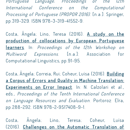
Portuguese Language. Proceedings of the 12th
International Conference on the Computational
Processing of Portuguese (PROPOR 2016)
. [n.a.]: Springer,
pp.319-329. ISBN 978-3-319-41552-9.
Costa, Ângela; Lino, Teresa (2016).
A study on the
production of collocations by European Portuguese
learners
. In:
Proceedings of the 12th Workshop on
Multiword Expressions
. [n.a.]: Association for
Computational Linguistics, pp.91-95.
Costa, Ângela; Correia, Rui; Coheur, Luísa (2016).
Building
a Corpus of Errors and Quality in Machine Translation:
Experiments on Error Impact
. In: N. Calzolari et al.,
eds.,
Proceedings of the Tenth International Conference
on Language Resources and Evaluation
. Portoroz: Elra,
pp.288-292. ISBN 978-2-9517408-9-1.
Costa, Ângela; Lino, Teresa; Coheur, Luísa
(2016).
Challenges on the Automatic Translation of