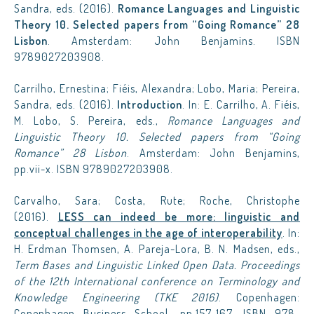
Sandra, eds. (2016).
Romance Languages and Linguistic
Theory 10. Selected papers from “Going Romance” 28
Lisbon
. Amsterdam: John Benjamins. ISBN
9789027203908.
Carrilho, Ernestina; Fiéis, Alexandra; Lobo, Maria; Pereira,
Sandra, eds. (2016).
Introduction
. In: E. Carrilho, A. Fiéis,
M. Lobo, S. Pereira, eds.,
Romance Languages and
Linguistic Theory 10. Selected papers from “Going
Romance” 28 Lisbon
. Amsterdam: John Benjamins,
pp.vii-x. ISBN 9789027203908.
Carvalho, Sara; Costa, Rute; Roche, Christophe
(2016).
LESS can indeed be more: linguistic and
conceptual challenges in the age of interoperability
. In:
H. Erdman Thomsen, A. Pareja-Lora, B. N. Madsen, eds.,
Term Bases and Linguistic Linked Open Data. Proceedings
of the 12th International conference on Terminology and
Knowledge Engineering (TKE 2016)
. Copenhagen:
Copenhagen Business School, pp.157-167. ISBN 978-