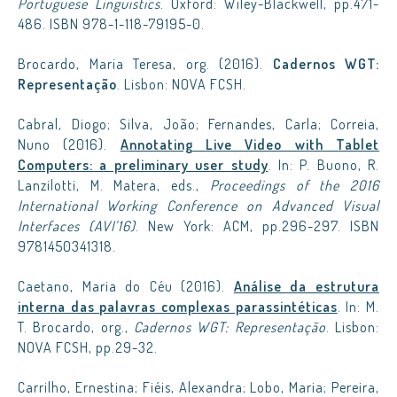
Portuguese Linguistics
. Oxford: Wiley-Blackwell, pp.471-
486. ISBN 978-1-118-79195-0.
Brocardo, Maria Teresa, org. (2016).
Cadernos WGT:
Representação
. Lisbon: NOVA FCSH.
Cabral, Diogo; Silva, João; Fernandes, Carla; Correia,
Nuno (2016).
Annotating Live Video with Tablet
Computers: a preliminary user study
. In: P. Buono, R.
Lanzilotti, M. Matera, eds.,
Proceedings of the 2016
International Working Conference on Advanced Visual
Interfaces (AVI’16)
. New York: ACM, pp.296-297. ISBN
9781450341318.
Caetano, Maria do Céu (2016).
Análise da estrutura
interna das palavras complexas parassintéticas
. In: M.
T. Brocardo, org.,
Cadernos WGT: Representação
. Lisbon:
NOVA FCSH, pp.29-32.
Carrilho, Ernestina; Fiéis, Alexandra; Lobo, Maria; Pereira,