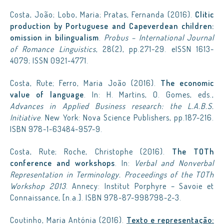
Costa, João; Lobo, Maria; Pratas, Fernanda (2016).
Clitic
production by Portuguese and Capeverdean children:
omission in bilingualism
.
Probus – International Journal
of Romance Linguistics
, 28(2), pp.271-29. eISSN 1613-
4079; ISSN 0921-4771.
Costa, Rute; Ferro, Maria João (2016).
The economic
value of language
. In: H. Martins, O. Gomes, eds.,
Advances in Applied Business research: the L.A.B.S.
Initiative
. New York: Nova Science Publishers, pp.187-216.
ISBN 978-1-63484-957-9.
Costa, Rute; Roche, Christophe (2016).
The TOTh
conference and workshops
. In:
Verbal and Nonverbal
Representation in Terminology. Proceedings of the TOTh
Workshop 2013
. Annecy: Institut Porphyre – Savoie et
Connaissance, [n.a.]. ISBN 978-87-998798-2-3.
Coutinho, Maria Antónia (2016).
Texto e representação: