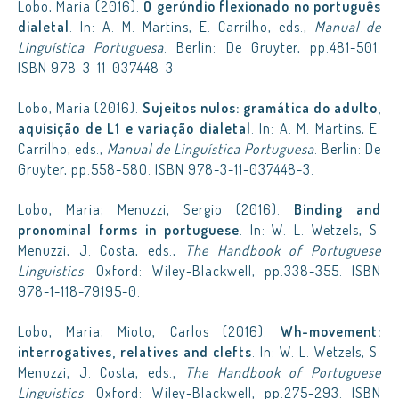
Lobo, Maria (2016).
O gerúndio flexionado no português
dialetal
. In: A. M. Martins, E. Carrilho, eds.,
Manual de
Linguística Portuguesa
. Berlin: De Gruyter, pp.481-501.
ISBN 978-3-11-037448-3.
Lobo, Maria (2016).
Sujeitos nulos: gramática do adulto,
aquisição de L1 e variação dialetal
. In: A. M. Martins, E.
Carrilho, eds.,
Manual de Linguística Portuguesa
. Berlin: De
Gruyter, pp.558-580. ISBN 978-3-11-037448-3.
Lobo, Maria; Menuzzi, Sergio (2016).
Binding and
pronominal forms in portuguese
. In: W. L. Wetzels, S.
Menuzzi, J. Costa, eds.,
The Handbook of Portuguese
Linguistics
. Oxford: Wiley-Blackwell, pp.338-355. ISBN
978-1-118-79195-0.
Lobo, Maria; Mioto, Carlos (2016).
Wh-movement:
interrogatives, relatives and clefts
. In: W. L. Wetzels, S.
Menuzzi, J. Costa, eds.,
The Handbook of Portuguese
Linguistics
. Oxford: Wiley-Blackwell, pp.275-293. ISBN