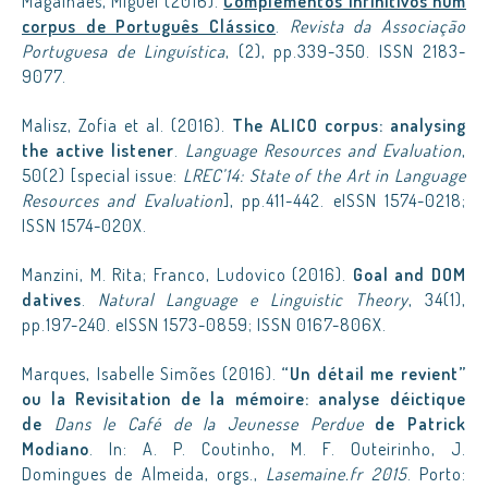
Magalhães, Miguel (2016).
Complementos infinitivos num
corpus de Português Clássico
.
Revista da Associação
Portuguesa de Linguística
, (2), pp.339-350. ISSN 2183-
9077.
Malisz, Zofia et al. (2016).
The ALICO corpus: analysing
the active listener
.
Language Resources and Evaluation
,
50(2) [special issue:
LREC’14: State of the Art in Language
Resources and Evaluation
], pp.411-442. eISSN 1574-0218;
ISSN 1574-020X.
Manzini, M. Rita; Franco, Ludovico (2016).
Goal and DOM
datives
.
Natural Language e Linguistic Theory
, 34(1),
pp.197-240. eISSN 1573-0859; ISSN 0167-806X.
Marques, Isabelle Simões (2016).
“Un détail me revient”
ou la Revisitation de la mémoire: analyse déictique
de
Dans le Café de la Jeunesse Perdue
de Patrick
Modiano
. In: A. P. Coutinho, M. F. Outeirinho, J.
Domingues de Almeida, orgs.,
Lasemaine.fr 2015
. Porto: