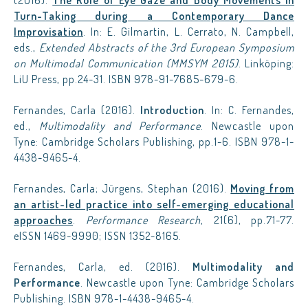
(2016).
The Role of Eye Gaze and Body Movements in
Turn-Taking during a Contemporary Dance
Improvisation
. In: E. Gilmartin, L. Cerrato, N. Campbell,
eds.,
Extended Abstracts of the 3rd European Symposium
on Multimodal Communication (MMSYM 2015)
. Linköping:
LiU Press, pp.24-31. ISBN 978-91-7685-679-6.
Fernandes, Carla (2016).
Introduction
. In: C. Fernandes,
ed.,
Multimodality and Performance
. Newcastle upon
Tyne: Cambridge Scholars Publishing, pp.1-6. ISBN 978-1-
4438-9465-4.
Fernandes, Carla; Jürgens, Stephan (2016).
Moving from
an artist-led practice into self-emerging educational
approaches
.
Performance Research
, 21(6), pp.71-77.
eISSN 1469-9990; ISSN 1352-8165.
Fernandes, Carla, ed. (2016).
Multimodality and
Performance
. Newcastle upon Tyne: Cambridge Scholars
Publishing. ISBN 978-1-4438-9465-4.