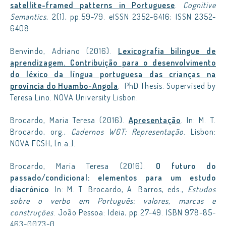
satellite-framed patterns in Portuguese
.
Cognitive
Semantics
, 2(1), pp.59-79. eISSN 2352-6416; ISSN 2352-
6408.
Benvindo, Adriano (2016).
Lexicografia bilingue de
aprendizagem. Contribuição para o desenvolvimento
do léxico da língua portuguesa das crianças na
província do Huambo-Angola
. PhD Thesis. Supervised by
Teresa Lino. NOVA University Lisbon.
Brocardo, Maria Teresa (2016).
Apresentação
. In: M. T.
Brocardo, org.,
Cadernos WGT: Representação
. Lisbon:
NOVA FCSH, [n.a.].
Brocardo, Maria Teresa (2016).
O futuro do
passado/condicional: elementos para um estudo
diacrónico
. In: M. T. Brocardo, A. Barros, eds.,
Estudos
sobre o verbo em Português: valores, marcas e
construções
. João Pessoa: Ideia, pp.27-49. ISBN 978-85-
463-0073-0.