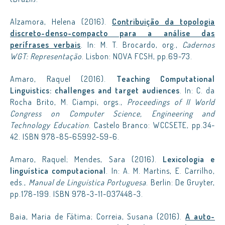
Alzamora, Helena (2016).
Contribuição da topologia
discreto-denso-compacto para a análise das
perífrases verbais
. In: M. T. Brocardo, org.,
Cadernos
WGT: Representação
. Lisbon: NOVA FCSH, pp.69-73.
Amaro, Raquel (2016).
Teaching Computational
Linguistics: challenges and target audiences
. In: C. da
Rocha Brito, M. Ciampi, orgs.,
Proceedings of II World
Congress on Computer Science, Engineering and
Technology Education
. Castelo Branco: WCCSETE, pp.34-
42. ISBN 978-85-65992-59-6.
Amaro, Raquel; Mendes, Sara (2016).
Lexicologia e
linguística computacional
. In: A. M. Martins, E. Carrilho,
eds.,
Manual de Linguística Portuguesa
. Berlin: De Gruyter,
pp.178-199. ISBN 978-3-11-037448-3.
Baia, Maria de Fátima; Correia, Susana (2016).
A auto-