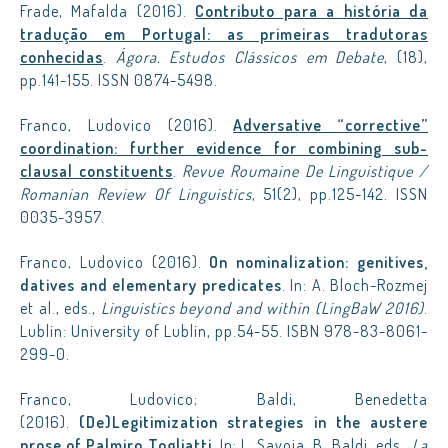
Frade, Mafalda (2016).
Contributo para a história da
tradução em Portugal: as primeiras tradutoras
conhecidas
.
Ágora. Estudos Clássicos em Debate
, (18),
pp.141-155. ISSN 0874-5498.
Franco, Ludovico (2016).
Adversative “corrective”
coordination: further evidence for combining sub-
clausal constituents
.
Revue Roumaine De Linguistique /
Romanian Review Of Linguistics
, 51(2), pp.125-142. ISSN
0035-3957.
Franco, Ludovico (2016).
On nominalization: genitives,
datives and elementary predicates
. In: A. Bloch-Rozmej
et al., eds.,
Linguistics beyond and within (LingBaW 2016)
.
Lublin: University of Lublin, pp.54-55. ISBN 978-83-8061-
299-0.
Franco, Ludovico; Baldi, Benedetta
(2016).
(De)Legitimization strategies in the austere
prose of Palmiro Togliatti
. In: L. Savoia, B. Baldi, eds.,
La