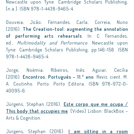
Newcastle upon Tyne: Cambridge Scholars Publishing,
[n.a.]. ISBN 978-1-4438-9465-4.
Gouveia, João; Fernandes, Carla; Correia, Nuno
(2016).
The Creation-tool: augmenting the annotation
of performing arts rehearsals
. In: C. Fernandes,
ed.,
Multimodality and Performance
. Newcastle upon
Tyne: Cambridge Scholars Publishing, pp.146-158. ISBN
978-1-4438-9465-4.
Jorge, Noémia; Ribeiros, Inês; Aguiar, Cecília
(2016).
Encontros. Português – 11.º ano
. Revis. cient. M.
A. Coutinho. Porto: Porto Editora. ISBN 978-972-0-
40095-6.
Jürgens, Stephan (2016).
Este corpo que me ocupa /
This body that occupies me
. [Video] Lisbon: BlackBox –
Arts & Cognition.
Jürgens, Stephan (2016).
I am sitting in a room