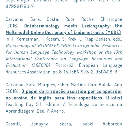
879991790-7.
Carvalho, Sara; Costa, Rute; Roche, Christophe
(2016).
Ontoterminology meets Lexicography: the
Multimodal Online Dictionary of Endometriosis (MODE)
.
In: I. Kernerman, I. Kosem, S. Krek, L. Trap-Jensen, eds.,
Proceedings of GLOBALEX 2016: Lexicographic Resources
for Human Language Technology workshop at the 10th
International Conference on Language Resources and
Evaluation (LREC’16)
. Portorož: European Language
Resources Association, pp.8-15. ISBN 978-2-9517408-9-1.
Carvalho, Sara; Marques, Fábio; Martins, Ciro; Balula, Ana
(2016).
O papel da tradução assistida por computador
no ensino de inglês para fins específicos
. [Poster]
Teaching Day 5th edition: A Tecnologia ao Serviço da
Aprendizagem, Dec. 7, Aveiro.
Casotti, Janayna; Seara, Isabel Roboredo