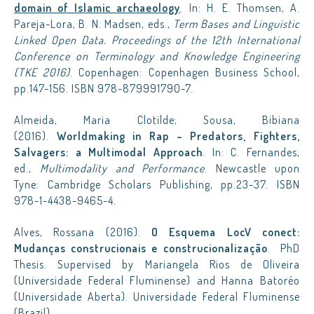
domain of Islamic archaeology
. In: H. E. Thomsen, A.
Pareja-Lora, B. N. Madsen, eds.,
Term Bases and Linguistic
Linked Open Data. Proceedings of the 12th International
Conference on Terminology and Knowledge Engineering
(TKE 2016)
. Copenhagen: Copenhagen Business School,
pp.147-156. ISBN 978-879991790-7.
Almeida, Maria Clotilde; Sousa, Bibiana
(2016).
Worldmaking in Rap – Predators, Fighters,
Salvagers: a Multimodal Approach
. In: C. Fernandes,
ed.,
Multimodality and Performance
. Newcastle upon
Tyne: Cambridge Scholars Publishing, pp.23-37. ISBN
978-1-4438-9465-4.
Alves, Rossana (2016).
O Esquema LocV conect:
Mudanças construcionais e construcionalização
. PhD
Thesis. Supervised by Mariangela Rios de Oliveira
(Universidade Federal Fluminense) and Hanna Batoréo
(Universidade Aberta). Universidade Federal Fluminense
(Brazil).