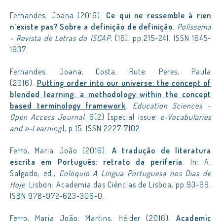
Fernandes, Joana (2016).
Ce qui ne ressemble à rien
n’existe pas? Sobre a definição de definição
.
Polissema
– Revista de Letras do ISCAP
, (16), pp.215-241. ISSN 1645-
1937.
Fernandes, Joana; Costa, Rute; Peres, Paula
(2016).
Putting order into our universe: the concept of
blended learning: a methodology within the concept
based terminology framework
.
Education Sciences –
Open Access Journal
, 6(2) [special issue:
e-Vocabularies
and e-Learning
], p.15. ISSN 2227-7102.
Ferro, Maria João (2016).
A tradução de literatura
escrita em Português: retrato da periferia
. In: A.
Salgado, ed.,
Colóquio A Língua Portuguesa nos Dias de
Hoje
. Lisbon: Academia das Ciências de Lisboa, pp.93-99.
ISBN 978-972-623-306-0.
Ferro, Maria João; Martins, Hélder (2016).
Academic