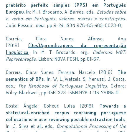
pretérito perfeito simples (PPS) em Português
Europeu
. In: M. T. Brocardo, A. Barros, eds.,
Estudos sobre
o verbo em Português: valores, marcas e construções
.
João Pessoa: Ideia, pp.9-24. ISBN 978-85-463-0073-0.
Correia, Clara Nunes; Afonso, Ana
(2016).
(Des)Aprendizagens da representação
linguística
. In: M. T. Brocardo, org.,
Cadernos WGT:
Representação
. Lisbon: NOVA FCSH, pp.61-67.
Correia, Clara Nunes; Ferreira, Marcelo (2016).
The
semantics of DPs
. In: W. L. Wetzels, S. Menuzzi, J. Costa,
eds.,
The Handbook of Portuguese Linguistics
. Oxford:
Wiley-Blackwell, pp.356-373. ISBN 978-1-118-79195-0.
Costa, Ângela; Coheur, Luísa (2016).
Towards a
statistical-enriched corpus containing portuguese
collocations in use: reviewing possible extraction tools
.
In: J. Silva et al., eds.,
Computational Processing of the