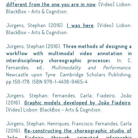
different from the one you are in now
. [Video] Lisbon:
BlackBox – Arts & Cognition.
Jürgens, Stephan (2016).
I was here
. [Video] Lisbon:
BlackBox – Arts & Cognition.
Jürgens, Stephan (2016).
Three methods of designing a
workflow with multimodal video annotation in
interdisciplinary choreographic processe
s. In: C.
Fernandes, ed.,
Multimodality and Performance
.
Newcastle upon Tyne: Cambridge Scholars Publishing,
pp.159-178. ISBN 978-1-4438-9465-4.
Jürgens, Stephan; Fernandes, Carla; Fiadeiro, João
(2016).
Graphic models developed by João Fiadeiro
.
[Video] Lisbon: BlackBox – Arts & Cognition.
Jürgens, Stephan; Henriques, Francisco; Fernandes, Carla
(2016).
Re-constructing the choreographic studio of
João Fiadeiro through animated infographic