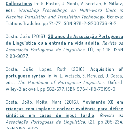
Collocations
. In: G. Pastor, J. Monti, V. Seretan, R. Mitkov,
eds.,
Workshop Proceedings on Multi-word Units in
Machine Translation and Translation Technology
. Geneva:
Editions Tradulex, pp.74-77. ISBN 978-2-9700736-9-7.
Costa, João (2016).
30 anos da Associação Portuguesa
de Linguística ou a entrada na vida adulta
.
Revista da
Associação Portuguesa de Linguística
, (1), pp.1-15. ISSN
2183-9077.
Costa, João; Lopes, Ruth (2016).
Acquisition of
portuguese syntax
. In: W. L. Wetzels, S. Menuzzi, J. Costa,
eds.,
The Handbook of Portuguese Linguistics
. Oxford:
Wiley-Blackwell, pp.562-577. ISBN 978-1-118-79195-0.
Costa, João; Moita, Mara (2016).
Movimento X0 em
crianças com implante coclear: evidência para défice
sintático em casos de input tardio
.
Revista da
Associação Portuguesa de Linguística
, (2), pp.205-234.
ISSN 2183-9077.