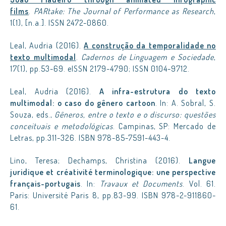
films
.
PARtake: The Journal of Performance as Research
,
1(1), [n.a.]. ISSN 2472-0860.
Leal, Audria (2016).
A construção da temporalidade no
texto multimodal
.
Cadernos de Linguagem e Sociedade
,
17(1), pp.53-69. eISSN 2179-4790; ISSN 0104-9712.
Leal, Audria (2016).
A infra-estrutura do texto
multimodal: o caso do gênero cartoon
. In: A. Sobral, S.
Souza, eds.,
Gêneros, entre o texto e o discurso: questões
conceituais e metodológicas
. Campinas, SP: Mercado de
Letras, pp.311-326. ISBN 978-85-7591-443-4.
Lino, Teresa; Dechamps, Christina (2016).
Langue
juridique et créativité terminologique: une perspective
français-portugais
. In:
Travaux et Documents
. Vol. 61.
Paris: Université Paris 8, pp.83-99. ISBN 978-2-911860-
61.