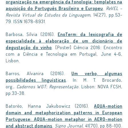
organização na emergência da fonologia: templates na
aquisição do Português Brasileiro e Europeu
.
ReVEL –
Revista Virtual de Estudos da Linguagem
, 14(27), pp.53-
79. ISSN 1678-8931.
Barbosa, Sílvia (2016).
EnoTerm: da lexicografia de
especialidade à elaboração de um dicionário de
degustação do vinho
. [Poster] Ciência 2016: Encontro
com a Ciência e Tecnologia em Portugal, June 4-6,
Lisbon.
Barros, Alvanira (2016).
Um verbo, algumas
possibilidades linguísticas
. In: M. T. Brocardo,
org.,
Cadernos WGT: Representação
. Lisbon: NOVA FCSH,
pp.33-38.
Batoréo, Hanna Jakubowicz (2016).
AQUA-motion
domain and metaphorization patterns in European
Portuguese: AQUA-motion metaphor in AERO-motion
and abstract domains
.
Signo Journal
, 41(70), pp.88-100.