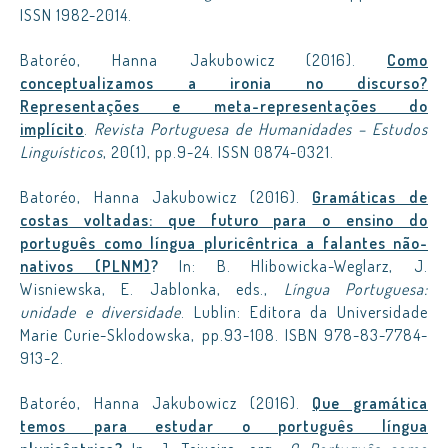
ISSN 1982-2014.
Batoréo, Hanna Jakubowicz (2016).
Como
conceptualizamos a ironia no discurso?
Representações e meta-representações do
implícito
.
Revista Portuguesa de Humanidades – Estudos
Linguísticos
, 20(1), pp.9-24. ISSN 0874-0321.
Batoréo, Hanna Jakubowicz (2016).
Gramáticas de
costas voltadas: que futuro para o ensino do
português como língua pluricêntrica a falantes não-
nativos (PLNM)
?
In: B. Hlibowicka-Weglarz, J.
Wisniewska, E. Jablonka, eds.,
Língua Portuguesa:
unidade e diversidade
. Lublin: Editora da Universidade
Marie Curie-Sklodowska, pp.93-108. ISBN 978-83-7784-
913-2.
Batoréo, Hanna Jakubowicz (2016).
Que gramática
temos para estudar o português língua