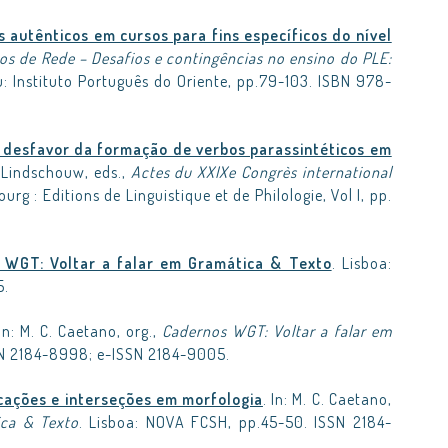
s autênticos em cursos para fins específicos do nível
s de Rede – Desafios e contingências no ensino do PLE:
u: Instituto Português do Oriente, pp.79-103. ISBN 978-
desfavor da formação de verbos parassintéticos em
. Lindschouw, eds.,
Actes du XXIXe Congrès international
ourg : Editions de Linguistique et de Philologie, Vol I, pp.
 WGT: Voltar a falar em Gramática & Texto
. Lisboa:
5.
 In: M. C. Caetano, org.,
Cadernos WGT: Voltar a falar em
SSN 2184-8998; e-ISSN 2184-9005.
ações e interseções em morfologia
. In: M. C. Caetano,
ica & Texto
. Lisboa: NOVA FCSH, pp.45-50. ISSN 2184-