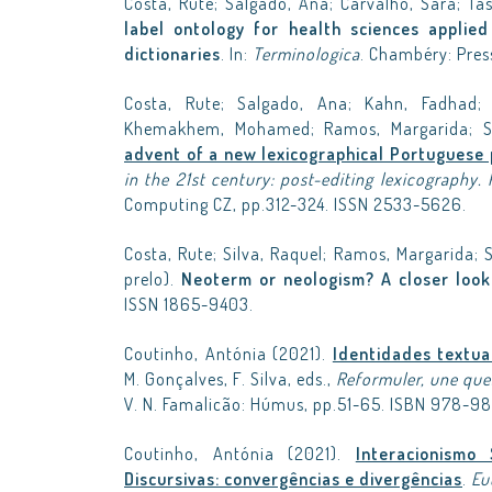
Costa, Rute; Salgado, Ana; Carvalho, Sara; Ta
label ontology for health sciences applie
dictionaries
. In:
Terminologica
. Chambéry: Pres
Costa, Rute; Salgado, Ana; Kahn, Fadhad; 
Khemakhem, Mohamed; Ramos, Margarida; Si
advent of a new lexicographical Portuguese 
in the 21st century: post-editing lexicography
Computing CZ, pp.312-324. ISSN 2533-5626.
Costa, Rute; Silva, Raquel; Ramos, Margarida; 
prelo).
Neoterm or neologism? A closer look
ISSN 1865-9403.
Coutinho, Antónia (2021).
Identidades textua
M. Gonçalves, F. Silva, eds.,
Reformuler, une que
V. N. Famalicão: Húmus, pp.51-65. ISBN 978-9
Coutinho, Antónia (2021).
Interacionismo 
Discursivas: convergências e divergências
.
Eu