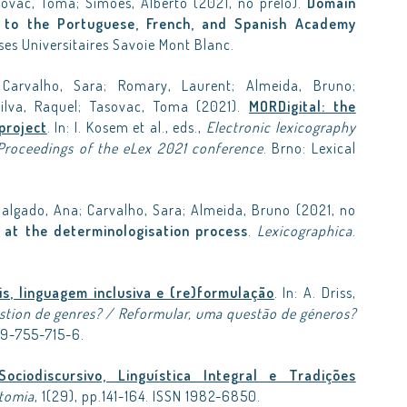
sovac, Toma; Simões, Alberto (2021, no prelo).
Domain
d to the Portuguese, French, and Spanish Academy
ses Universitaires Savoie Mont Blanc.
Carvalho, Sara; Romary, Laurent; Almeida, Bruno;
lva, Raquel; Tasovac, Toma (2021).
MORDigital: the
project
. In: I. Kosem et al., eds.,
Electronic lexicography
. Proceedings of the eLex 2021 conference
. Brno: Lexical
Salgado, Ana; Carvalho, Sara; Almeida, Bruno (2021, no
 at the determinologisation process
.
Lexicographica
.
is, linguagem inclusiva e (re)formulação
. In: A. Driss,
stion de genres? / Reformular, uma questão de géneros?
89-755-715-6.
Sociodiscursivo, Linguística Integral e Tradições
tomia
, 1(29), pp.141-164. ISSN 1982-6850.