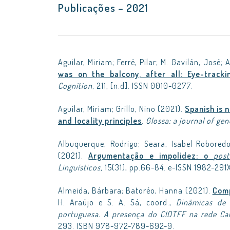
Publicações – 2021
Aguilar, Miriam; Ferré, Pilar; M. Gavilán, José
was on the balcony, after all: Eye-trackin
Cognition
, 211, [n.d]. ISSN 0010-0277.
Aguilar, Miriam; Grillo, Nino (2021).
Spanish is n
and locality principles
.
Glossa: a journal of gene
Albuquerque, Rodrigo; Seara, Isabel Robored
(2021).
Argumentação e impolidez: o
post
Linguísticos,
15(31), pp.66-84. e-ISSN 1982-291X
Almeida, Bárbara; Batoréo, Hanna (2021).
Comp
H. Araújo e S. A. Sá, coord.,
Dinâmicas de 
portuguesa. A presença do CIDTFF na rede Ca
293. ISBN 978-972-789-692-9.