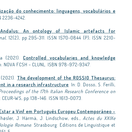
ização do conhecimento: linguagens, vocabulários e
SN 2236-4242.
oAndalus: An ontology of Islamic artefacts for
nal
, 12(2), pp.295-311. ISSN 1570-0844 (P); ISSN 2210-
ipa (2021).
Controlled vocabularies and knowledge
on: NOVA FCSH – CLUNL. ISBN 978-972-9347.
 (2021).
The development of the ROSSIO Thesaurus:
t in a research infrastructure
. In: D. Dosso, S. Ferilli,
Proceedings of the 17th Italian Research Conference on
n: CEUR-WS, pp.138–146. ISSN 1613-0073.
Estar a Vinf em Português Europeu Contemporâneo –
Schøsler, J. Härmä, J. Lindschow, eds.,
Actes du XXIXe
ilologie Romane
. Strasbourg: Editions de Linguistique et
051-5.