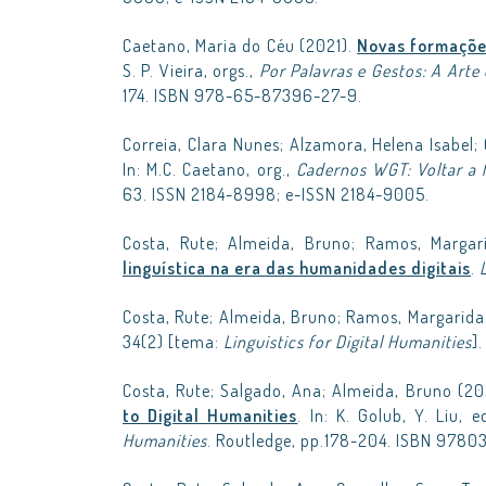
Caetano, Maria do Céu (2021).
Novas formaçõe
S. P. Vieira, orgs.,
Por Palavras e Gestos: A Art
174. ISBN 978-65-87396-27-9.
Correia, Clara Nunes; Alzamora, Helena Isabel; 
In: M.C. Caetano, org.,
Cadernos WGT: Voltar a 
63. ISSN 2184-8998; e-ISSN 2184-9005.
Costa, Rute; Almeida, Bruno; Ramos, Margar
linguística na era das humanidades digitais
.
Costa, Rute; Almeida, Bruno; Ramos, Margarida;
34(2) [tema:
Linguistics for Digital Humanities
]
Costa, Rute; Salgado, Ana; Almeida, Bruno (20
to Digital Humanities
. In: K. Golub, Y. Liu, e
Humanities
. Routledge, pp.178-204. ISBN 978