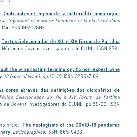
).
Contraintes et enjeux de la matérialité numérique:
ema:
Signifiant et matière: l’iconicité et la plasticité dans
3-144. ISSN 1957-780X.
.
Textos Selecionados do XIII e XIV Fórum de Partilha
– Núcleo de Jovens Investigadores do CLUNL. ISBN 978-
bout the wine tasting terminology to non-expert wine
 13 [special Issue], pp.15-30.
ISSN 2299–7164.
as cores através das definições dos dicionários de
Textos Selecionados do XIII e XIV Fórum de Partilha
 de Jovens Investigadores do CLUNL, pp.85-99. ISBN
 no prelo).
The neologisms of the COVID-19 pandemic
onary
.
Lexicographica.
ISSN 1865-9403.