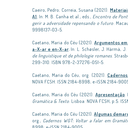
Caeiro, Pedro; Correia, Susana (2021).
Materiai
A1
.
In: M. B. Canha et al., eds.,
Encontro de Ponto
gerir a adversidade repensando o futuro
. Maca
9998137-03-5.
Caetano, Maria do Céu (2021).
Argumentos em 
a-X-ar e en-X-ar
.
In: L. Schøsler, J. Härmä, J
de linguistique et de philologie romanes
. Strasb
299-310. ISBN 978-2-37276-051-5.
Caetano, Maria do Céu, org. (2021).
Cadernos
NOVA FCSH. ISSN 2184-8998; e-ISSN 2184-900
Caetano, Maria do Céu (2021).
Apresentação
.
Gramática & Texto
. Lisboa: NOVA FCSH, p.5. I
Caetano, Maria do Céu (2021).
Algumas demarc
org.,
Cadernos WGT: Voltar a falar em Gramát
8998; e-ISSN 2184-9005.