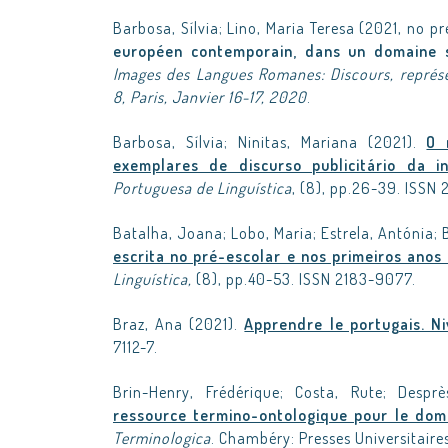
Barbosa, Sílvia; Lino, Maria Teresa (2021, no pr
européen contemporain, dans un domaine sp
Images des Langues Romanes: Discours, représen
8, Paris, Janvier 16-17, 2020
.
Barbosa, Sílvia; Ninitas, Mariana (2021).
O 
exemplares de discurso publicitário da in
Portuguesa de Linguística
, (8), pp.26-39. ISSN
Batalha, Joana; Lobo, Maria; Estrela, Antónia;
escrita no pré-escolar e nos primeiros anos
Linguística,
(8), pp.40-53. ISSN 2183-9077.
Braz, Ana (2021).
Apprendre le portugais. N
7112-7.
Brin-Henry, Frédérique; Costa, Rute; Despr
ressource termino-ontologique pour le doma
Terminologica
. Chambéry: Presses Universitaire