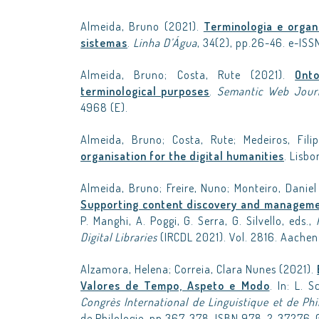
Almeida, Bruno (2021).
Terminologia e organ
sistemas
.
Linha D’Água
, 34(2), pp.26-46. e-IS
Almeida, Bruno; Costa, Rute (2021).
Ont
terminological purposes
.
Semantic Web Jour
4968 (E).
Almeida, Bruno; Costa, Rute; Medeiros, Fil
organisation for the digital humanities
. Lisb
Almeida, Bruno; Freire, Nuno; Monteiro, Daniel
Supporting content discovery and managemen
P. Manghi, A. Poggi, G. Serra, G. Silvello, eds.,
Digital Libraries
(IRCDL 2021). Vol. 2816. Aache
Alzamora, Helena; Correia, Clara Nunes (2021).
Valores de Tempo, Aspeto e Modo
. In: L. 
Congrès International de Linguistique et de Ph
de Philologie, pp.367-378. ISBN 978-2-37276-