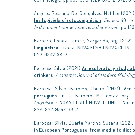
Angelis, Rossana De; Gonçalves, Matilde (2021
les logiciels d’autocomplétion
.
Semen
, 49 [t
le document numérique verbal et visuel
], pp.12
Barbero, Chiara; Tomaz, Margarida, org. (2021)
Linguística
. Lisboa: NOVA FCSH | NOVA CLUNL 
972-9347-38-2.
Barbosa, Sílvia (2021)
An exploratory study a
drinkers
.
Academic Journal of Modern Philology,
Barbosa, Sílvia; Barbero, Chiara (2021).
Ver 
português
. In: C. Barbero, M. Tomaz, org.,
Linguística
. NOVA FCSH | NOVA CLUNL – Núcleo
978-972-9347-38-2.
Barbosa, Sílvia; Duarte Martins, Susana (2021,
in European Portuguese: from media to dicti