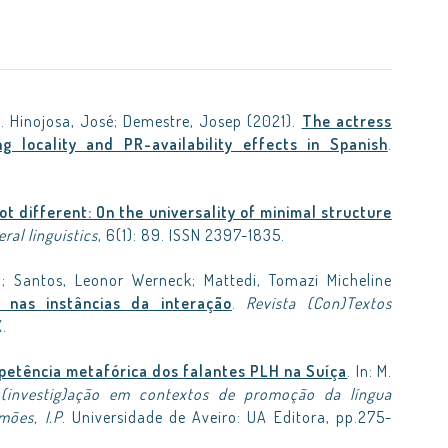
; A. Hinojosa, José; Demestre, Josep (2021).
The actress
g locality and PR-availability effects in Spanish
.
ot different: On the universality of minimal structure
ral linguistics
, 6(1): 89. ISSN 2397-1835.
o; Santos, Leonor Werneck; Mattedi, Tomazi Micheline
nas instâncias da interação
.
Revista (Con)Textos
.
etência metafórica dos falantes PLH na Suíça
. In: M.
(investig)ação em contextos de promoção da língua
mões, I.P
. Universidade de Aveiro: UA Editora, pp.275-