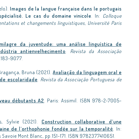
elo).
Images de la langue française dans le portugais
écialisé. Le cas du domaine vinicole
. In:
Colloque
tations et changements linguistiques, Université Paris
milagre da juventude: uma análise linguística de
dústria antienvelhecimento
.
Revista da Associação
 2183-9077.
 Bragança, Bruna (2021).
Avaliação da linguagem oral e
 de escolaridade
.
Revista da Associação Portuguesa de
iveau débutants A2
. Paris: Assimil. ISBN 978-2-7005-
ès, Sylvie (2021).
Construction collaborative d’une
ine de l’orthophonie fondée sur la temporalité
. In:
s Savoie Mont Blanc, pp.151-171. ISBN 9782377410651.