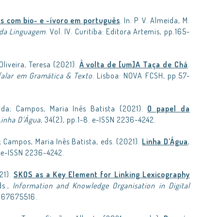
s com bio- e -ívoro em português
. In: P. V. Almeida, M.
e da Linguagem
. Vol. IV. Curitiba: Editora Artemis, pp.165-
Oliveira, Teresa (2021).
À volta de [um]A Taça de Chá
.
falar em Gramática & Texto
. Lisboa: NOVA FCSH, pp.57-
ida; Campos, Maria Inês Batista (2021).
O papel da
Linha D’Água
, 34(2), pp.1-8. e-ISSN 2236-4242.
 Campos, Maria Inês Batista, eds. (2021).
Linha D’Água
,
. e-ISSN 2236-4242.
21).
SKOS as a Key Element for Linking Lexicography
ds.,
Information and Knowledge Organisation in Digital
0367675516.