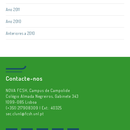
Ano 2011
Ano 2010
Anteriores a 2010
Contacte-nos
NOVA FCSH, Campus de Campolide
Colégio Almada Negreiros, Gabinete 343
1099-085 Lisboa
(+351) 217908309 | Ext.: 40325
sec.clunl@fcsh.unl.pt