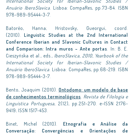
International Society for Iberian-Slavonic Studies /
Anuário IberoSlavica
. Lisboa: CompaRes, pp.73-84. ISBN
978-989-95444-3-7.
Batoréo, Hanna; Hristovsky, Gueorgui, coord.
(2010).
Linguistic Studies at the 2nd International
Conference Iberian and Slavonic Cultures in Contact
and Comparison: Intra muros – Ante portas
. In: B. E.
Cieszyńska et al., eds.,
IberoSlavica, 2010, Yearbook of the
International Society for Iberian-Slavonic Studies /
Anuário IberoSlavica
. Lisboa: CompaRes, pp.68-219. ISBN
978-989-95444-3-7.
Bento, Joaquim (2010).
Ontodomo: um modelo de base
de conhecimentos terminológicos
.
Revista de Filologia e
Linguística Portuguesa
, 2(12), pp.251-270. e-ISSN 2176-
9419; ISSN 1517-453.
Binet, Michel (2010).
Etnografia e Análise da
Conversação: Convergências e Orientações de