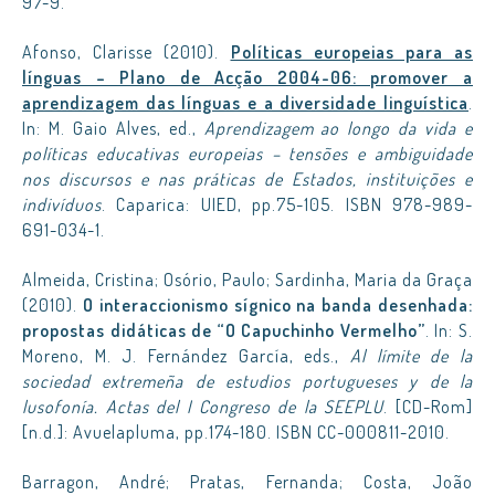
97-9.
Afonso, Clarisse (2010).
Políticas europeias para as
línguas – Plano de Acção 2004-06: promover a
aprendizagem das línguas e a diversidade linguística
.
In: M. Gaio Alves, ed.,
Aprendizagem ao longo da vida e
políticas educativas europeias – tensões e ambiguidade
nos discursos e nas práticas de Estados, instituições e
indivíduos
. Caparica: UIED, pp.75-105. ISBN 978-989-
691-034-1.
Almeida, Cristina; Osório, Paulo; Sardinha, Maria da Graça
(2010).
O interaccionismo sígnico na banda desenhada:
propostas didáticas de “O Capuchinho Vermelho”
. In: S.
Moreno, M. J. Fernández García, eds.,
Al límite de la
sociedad extremeña de estudios portugueses y de la
lusofonía. Actas del I Congreso de la SEEPLU
. [CD-Rom]
[n.d.]: Avuelapluma, pp.174-180. ISBN CC-000811-2010.
Barragon, André; Pratas, Fernanda; Costa, João