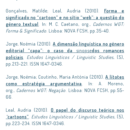
Gonçalves, Matilde; Leal, Audria (2010).
Forma e
significado no “cartoon” e no sítio “web”: a questão do
género textual
. In: M. C. Caetano, org.,
Cadernos WGT:
Forma & Significado
. Lisboa: NOVA FCSH, pp.35-40.
Jorge, Noémia (2010).
A dimensão linguística no género
editorial “capa”: o caso da
sinopse
dos romances
policiais
.
Estudos Linguísticos / Linguistic Studies
, (5),
pp.213-221. ISSN 1647-0346.
Jorge, Noémia; Coutinho, Maria Antónia (2010).
A lítotes
como estratégia argumentativa
. In: A. Moreno,
org.,
Cadernos WGT: Negação
. Lisboa: NOVA FCSH, pp.55-
66.
Leal, Audria (2010).
O papel do discurso teórico nos
“
cartoons”
.
Estudos Linguísticos / Linguistic Studies
, (5),
pp.223-234. ISSN 1647-0346.