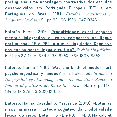
portuguesa: uma abordagem contrastiva dos estudos
desenvolvidos em Português Europeu (PE) e em
Português do Brasil (PB)
.
Estudos Linguísticos /
Linguistic Studies
, (5), pp.95-106. ISSN 1647-0346.
Batoréo, Hanna (2010).
Produtividade lexical, espaços
mentais integrados e lexias compostas na língua
portuguesa (PE e PB): o que a Linguística Cognitiva
nos ensina sobre língua e cultura?
Revista LinguíStica
,
6(2), pp.27-43. e-ISSN 2238-975X; ISSN 1808-835X.
Batoréo, Hanna (2010).
Was the birth of modern art
psycholinguistically minded?
In: B. Bokus, ed.,
Studies in
the psychology of language and communication. Papers in
honour of professor Ida Kurcz
. Warszawa: Matrix, pp.149-
164. ISBN 978-83-932212-0-2.
Batoréo, Hanna; Casadinho, Margarida (2010).
«Botar as
mãos na massa?» Estudo cognitivo da produtividade
lexical do verbo “Botar” no PE e PB
. In: M. J. Marçalo et