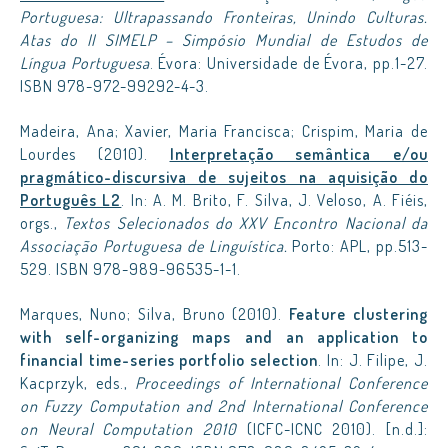
Portuguesa: Ultrapassando Fronteiras, Unindo Culturas.
Atas do II SIMELP – Simpósio Mundial de Estudos de
Língua Portuguesa
. Évora: Universidade de Évora, pp.1-27.
ISBN 978-972-99292-4-3.
Madeira, Ana; Xavier, Maria Francisca; Crispim, Maria de
Lourdes (2010).
Interpretação semântica e/ou
pragmático-discursiva de sujeitos na aquisição do
Português L2
. In: A. M. Brito, F. Silva, J. Veloso, A. Fiéis,
orgs.,
Textos Selecionados do XXV Encontro Nacional da
Associação Portuguesa de Linguística.
Porto: APL, pp.513-
529. ISBN 978-989-96535-1-1.
Marques, Nuno; Silva, Bruno (2010).
Feature clustering
with self-organizing maps and an application to
financial time-series portfolio selection
. In: J. Filipe, J.
Kacprzyk, eds.,
Proceedings of International Conference
on Fuzzy Computation and 2nd International Conference
on Neural Computation 2010
(ICFC-ICNC 2010). [n.d.]: