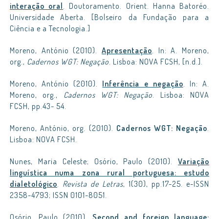
interação oral
. Doutoramento. Orient. Hanna Batoréo.
Universidade Aberta. [Bolseiro da Fundação para a
Ciência e a Tecnologia.]
Moreno, António (2010).
Apresentação
. In: A. Moreno,
org.,
Cadernos WGT: Negação
. Lisboa: NOVA FCSH, [n.d.].
Moreno, António (2010).
Inferência e negação
. In: A.
Moreno, org.,
Cadernos WGT: Negação
. Lisboa: NOVA
FCSH, pp.43- 54.
Moreno, António, org. (2010).
Cadernos WGT: Negação
.
Lisboa: NOVA FCSH.
Nunes, Maria Celeste; Osório, Paulo (2010).
Variação
linguística numa zona rural portuguesa: estudo
dialetológico
.
Revista de Letras
, 1(30), pp.17-25. e-ISSN
2358-4793; ISSN 0101-8051.
Osório, Paulo (2010).
Second and foreign language: