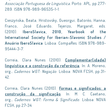
Associação Portuguesa de Linguística.
Porto: APL, pp.277-
289. ISBN 978-989-96535-1-1.
Cieszyńska, Beata; Hristovsky, Gueorgui; Batoréo, Hanna;
Franco, José Eduardo; Tejerizo, Margaret, eds.
(2010).
IberoSlavica, 2010, Yearbook of the
International Society for Iberian-Slavonic Studies /
Anuário IberoSlavica
. Lisboa: CompaRes. ISBN 978-989-
95444-3-7.
Correia, Clara Nunes (2010).
Complementar(idade)
linguística e a construção da referência
. In: A. Moreno,
org.,
Cadernos WGT: Negação
. Lisboa: NOVA FCSH, pp.31-
42.
Correia, Clara Nunes (2010).
Formas e significados: a
construção da significação
. In: M. C. Caetano,
org.,
Cadernos WGT: Forma & Significado
. Lisboa: NOVA
FCSH, pp.27-34.