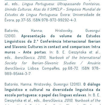
al., eds.,
Língua Portuguesa: Ultrapassando Fronteiras,
Unindo Culturas. Atas do II SIMELP – Simpósio Mundial de
Estudos de Língua Portuguesa
. Évora: Universidade de
Évora, pp.37-55. ISBN 978-972-99292-4-3.
Batoréo, Hanna; Hristovsky, Gueorgui
(2010).
Apresentação do volume de Estudos
Linguísticos da 2.ª Conferência Internacional Iberian
and Slavonic Cultures in contact and comparison: Intra
muros – Ante portas
. In: B. E. Cieszyńska et al.,
eds.,
IberoSlavica, 2010, Yearbook of the International
Society for Iberian-Slavonic Studies / Anuário
IberoSlavica
. Lisboa: CompaRes, pp.68-72. ISBN 978-
989-95444-3-7.
Batoréo, Hanna; Hristovsky, Gueorgui (2010).
O diálogo
linguístico e cultural na diversidade linguística da
escola portuguesa: o papel das línguas eslavas
. In: B. E.
Cieszyńska et al., eds.,
IberoSlavica, 2010, Yearbook of the