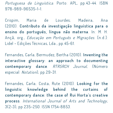
Portuguesa de Linguística
. Porto: APL, pp.43-44. ISBN
978-989-96535-1-1.
Crispim, Maria de Lourdes; Madeira, Ana
(2010).
Contributo da investigação linguística para o
ensino do português, língua não materna
. In: M. H.
Ançã, org.,
Educação em Português e Migrações
. [n.d.]:
Lidel – Edições Técnicas, Lda., pp.45-61.
Fernandes, Carla; Bermudez, Bertha (2010).
Inventing the
interactive glossary: an approach to documenting
contemporary dance
.
RTRSRCH Journal
, (Número
especial:
Notation
), pp.29-31.
Fernandes, Carla; Costa, Rute (2010).
Looking for the
linguistic knowledge behind the curtains of
contemporary dance: the case of Rui Horta’s creative
process
.
International Journal of Arts and Technology
,
3(2-3), pp.235–250. ISSN 1754-8853.