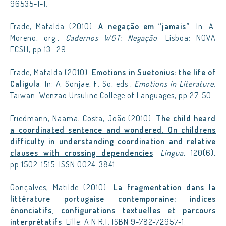
96535-1-1.
Frade, Mafalda (2010).
A negação em “jamais”
. In: A.
Moreno, org.,
Cadernos WGT: Negação
. Lisboa: NOVA
FCSH, pp.13- 29.
Frade, Mafalda (2010).
Emotions in Suetonius: the life of
Caligula
. In: A. Sonjae, F. So, eds.,
Emotions in Literature
.
Taiwan: Wenzao Ursuline College of Languages, pp.27-50.
Friedmann, Naama; Costa, João (2010).
The child heard
a coordinated sentence and wondered. On childrens
difficulty in understanding coordination and relative
clauses with crossing dependencies
.
Lingua
, 120(6),
pp.1502-1515. ISSN 0024-3841.
Gonçalves, Matilde (2010).
La fragmentation dans la
littérature portugaise contemporaine: indices
énonciatifs, configurations textuelles et parcours
interprétatifs
. Lille: A.N.R.T. ISBN 9-782-72957-1.