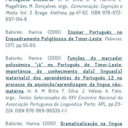
Magalhães, M. Gonçalves, orgs.,
Comunicação, Cognição e
Média
. Vol. 2. Braga: Aletheia, pp.47-62. ISBN 978-972-
697-194-8.
Batoréo, Hanna (2010).
Ensinar Português no
Enquadramento Poliglóssico de Timor-Leste
.
Palavras
,
(37), pp.55-65.
Batoréo, Hanna (2010).
Funções do marcador
polissémico “já” no Português de Timor-Leste:
importância do conhecimento da(s) línguas(s)
materna(s) dos aprendentes do Português L2 no
processo da aquisição/aprendizagem da língua não-
materna
. In: A. M. Brito, F. Silva, J. Veloso, A. Fiéis,
orgs.,
Textos Selecionados do XXV Encontro Nacional da
Associação Portuguesa de Linguística
. Porto: APL, pp.211-
224. ISBN 978-989-96535-1-1.
Batoréo, Hanna (2010).
Gramaticalização na língua