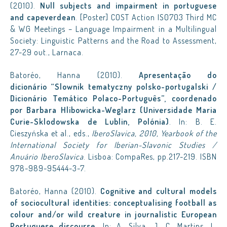
(2010).
Null subjects and impairment in portuguese
and capeverdean
. [Poster] COST Action IS0703 Third MC
& WG Meetings – Language Impairment in a Multilingual
Society: Linguistic Patterns and the Road to Assessment,
27-29 out., Larnaca.
Batoréo, Hanna (2010).
Apresentação do
dicionário “Slownik tematyczny polsko-portugalski /
Dicionário Temático Polaco-Português”, coordenado
por Barbara Hlibowicka-Weglarz (Universidade Maria
Curie-Sklodowska de Lublin, Polónia)
. In: B. E.
Cieszyńska et al., eds.,
IberoSlavica, 2010, Yearbook of the
International Society for Iberian-Slavonic Studies /
Anuário IberoSlavica
. Lisboa: CompaRes, pp.217-219. ISBN
978-989-95444-3-7.
Batoréo, Hanna (2010).
Cognitive and cultural models
of sociocultural identities: conceptualising football as
colour and/or wild creature in journalistic European
Portuguese discourse
. In: A. Silva, J. C. Martins, L.