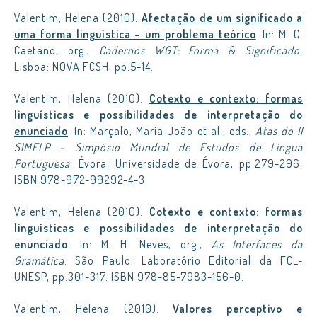
Valentim, Helena (2010).
Afectação de um significado a
uma forma linguística – um problema teórico
. In: M. C.
Caetano, org.,
Cadernos WGT: Forma & Significado
.
Lisboa: NOVA FCSH, pp.5-14.
Valentim, Helena (2010).
Cotexto e contexto: formas
linguísticas e possibilidades de interpretação do
enunciado
. In: Marçalo, Maria João et al., eds.,
Atas do II
SIMELP – Simpósio Mundial de Estudos de Língua
Portuguesa
. Évora: Universidade de Évora, pp.279-296.
ISBN 978-972-99292-4-3.
Valentim, Helena (2010).
Cotexto e contexto: formas
linguísticas e possibilidades de interpretação do
enunciado
. In: M. H. Neves, org.,
As Interfaces da
Gramática
. São Paulo: Laboratório Editorial da FCL-
UNESP, pp.301-317. ISBN 978-85-7983-156-0.
Valentim, Helena (2010).
Valores perceptivo e