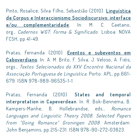
Pinto, Rosalice; Silva Filho, Sebastião (2010).
Linguística
de Corpus e Interaccionismo Sociodiscursivo: interface
e/ou complementaridade
. In: M. C. Caetano,
org.,
Cadernos WGT: Forma & Significado
. Lisboa: NOVA
FCSH, pp.41-49.
Pratas, Fernanda (2010).
Eventos e subeventos em
Caboverdiano
. In: A. M. Brito, F. Silva, J. Veloso, A. Fiéis,
orgs.,
Textos Selecionados do XXV Encontro Nacional da
Associação Portuguesa de Linguística.
Porto: APL, pp.661-
679. ISBN 978-989-96535-1-1.
Pratas, Fernanda (2010).
States and temporal
interpretation in Capeverdean
. In: R. Bok-Bennema, B.
Kampers-Manhe, B. Hollebrandse, eds.,
Romance
Languages and Linguistic Theory 2008. Selected Papers
from “Going Romance” Groningen 2008
. Amsterdam:
John Benjamins, pp.215-231. ISBN 978-90-272-03823.