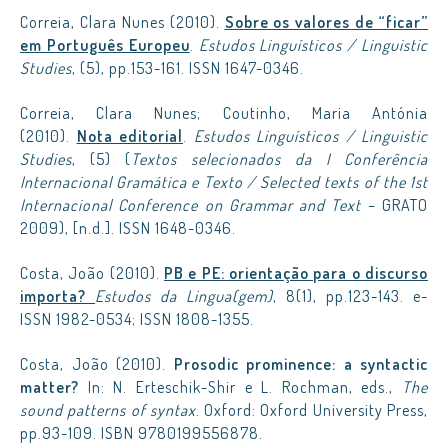
Correia, Clara Nunes (2010).
Sobre os valores de “ficar”
em Português Europeu
.
Estudos Linguísticos / Linguistic
Studies
, (5), pp.153-161. ISSN 1647-0346.
Correia, Clara Nunes; Coutinho, Maria Antónia
(2010).
Nota editorial
.
Estudos Linguísticos / Linguistic
Studies
, (5) (
Textos selecionados da I Conferência
Internacional Gramática e Texto / Selected texts of the 1st
Internacional Conference on Grammar and Text
– GRATO
2009), [n.d.]. ISSN 1648-0346.
Costa, João (2010).
PB e PE: orientação para o discurso
importa?
Estudos da Lingua(gem)
, 8(1), pp.123-143. e-
ISSN 1982-0534; ISSN 1808-1355.
Costa, João (2010).
Prosodic prominence: a syntactic
matter?
In: N. Erteschik-Shir e L. Rochman, eds.,
The
sound patterns of syntax
. Oxford: Oxford University Press,
pp.93-109. ISBN 9780199556878.