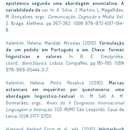
epistémico segundo uma abordagem enunciativa. A
variabilidade de
ver
. In: A. Silva, J. Martins, L. Magalhães,
M. Gonçalves, orgs.,
Comunicação, Cognição e Média
. Vol.
2. Braga: Aletheia, pp.367-382. ISBN 978-972-697-194-
8.
Valentim, Helena; Mandák, Miroslav (2010).
Formulação
de um pedido em Português e em Checo. Formas
linguísticas e valores
. In: B. E. Cieszynska,
coord.,
IberoSlavica
. Lisboa: CompaRes, pp.181-195. ISBN
978-989-95444-3-7.
Valentim, Helena; Pinto, Rosalice (2010).
Marcas
actanciais em inquéritos por questionário: uma
abordagem linguístico-textual
. In: M. Sell, A. M.
Guimarães, orgs.,
Anais do II Congresso Internacional
Linguagem e Interação
. [CD-ROM] São Leopoldo: Casa de
Leiria. ISSN 2177-5702.
Wiegand, Herbert Ernst et al., eds. (2010).
Wörterbuch