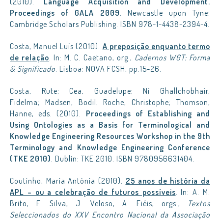
(2010).
Language Acquisition and Development.
Proceedings of GALA 2009
. Newcastle upon Tyne:
Cambridge Scholars Publishing. ISBN 978-1-4438-2394-4.
Costa, Manuel Luís (2010).
A preposição enquanto termo
de relação
. In: M. C. Caetano, org.,
Cadernos WGT: Forma
& Significado
. Lisboa: NOVA FCSH, pp.15-26.
Costa, Rute; Cea, Guadelupe; Ní Ghallchobhair,
Fidelma; Madsen, Bodil; Roche, Christophe; Thomson,
Hanne, eds. (2010).
Proceedings of Establishing and
Using Ontologies as a Basis for Terminological and
Knowledge Engineering Resources Workshop in the 9th
Terminology and Knowledge Engineering Conference
(TKE 2010)
. Dublin: TKE 2010. ISBN 9780956631404.
Coutinho, Maria Antónia (2010).
25 anos de história da
APL – ou a celebração de futuros possíveis
. In: A. M.
Brito, F. Silva, J. Veloso, A. Fiéis, orgs.,
Textos
Seleccionados do XXV Encontro Nacional da Associação