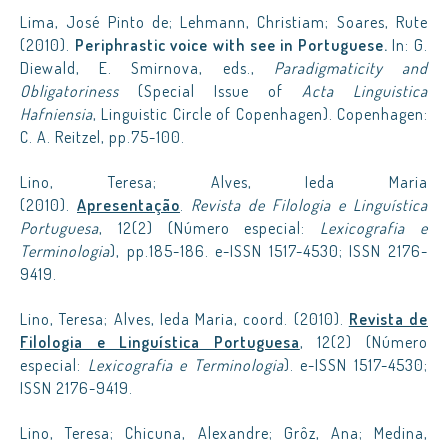
Lima, José Pinto de; Lehmann, Christiam; Soares, Rute
(2010).
Periphrastic voice with see in Portuguese.
In: G.
Diewald, E. Smirnova, eds.,
Paradigmaticity and
Obligatoriness
(Special Issue of
Acta Linguistica
Hafniensia
, Linguistic Circle of Copenhagen). Copenhagen:
C. A. Reitzel, pp.75-100.
Lino, Teresa; Alves, Ieda Maria
(2010).
Apresentação
.
Revista de Filologia e Linguística
Portuguesa
, 12(2) (Número especial:
Lexicografia e
Terminologia
), pp.185-186. e-ISSN 1517-4530; ISSN 2176-
9419.
Lino, Teresa; Alves, Ieda Maria, coord. (2010).
Revista de
Filologia e Linguística Portuguesa
, 12(2) (Número
especial:
Lexicografia e Terminologia
). e-ISSN 1517-4530;
ISSN 2176-9419.
Lino, Teresa; Chicuna, Alexandre; Grôz, Ana; Medina,