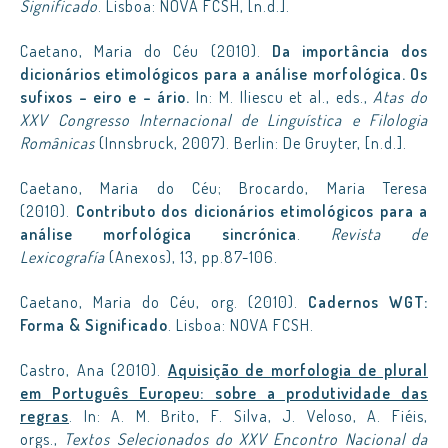
Significado
. Lisboa: NOVA FCSH, [n.d.].
Caetano, Maria do Céu (2010).
Da importância dos
dicionários etimológicos para a análise morfológica. Os
sufixos – eiro e – ário.
In: M. Iliescu et al., eds.,
Atas do
XXV Congresso Internacional de Linguística e Filologia
Românicas
(Innsbruck, 2007). Berlin: De Gruyter, [n.d.].
Caetano, Maria do Céu; Brocardo, Maria Teresa
(2010).
Contributo dos dicionários etimológicos para a
análise morfológica sincrónica
.
Revista de
Lexicografía
(Anexos), 13, pp.87-106.
Caetano, Maria do Céu, org. (2010).
Cadernos WGT:
Forma & Significado
. Lisboa: NOVA FCSH.
Castro, Ana (2010).
Aquisição de morfologia de plural
em Português Europeu: sobre a produtividade das
regras
. In: A. M. Brito, F. Silva, J. Veloso, A. Fiéis,
orgs.,
Textos Selecionados do XXV Encontro Nacional da