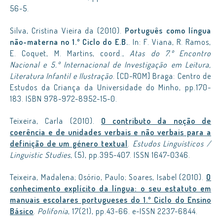
56-5.
Silva, Cristina Vieira da (2010).
Português como língua
não-materna no 1.º Ciclo do E.B.
. In: F. Viana, R. Ramos,
E. Coquet, M. Martins, coord.,
Atas do 7.º Encontro
Nacional e 5.º Internacional de Investigação em Leitura,
Literatura Infantil e Ilustração
. [CD-ROM] Braga: Centro de
Estudos da Criança da Universidade do Minho, pp.170-
183. ISBN 978-972-8952-15-0.
Teixeira, Carla (2010).
O contributo da noção de
coerência e de unidades verbais e não verbais para a
definição de um género textua
l
.
Estudos Linguísticos /
Linguistic Studies
, (5), pp.395-407. ISSN 1647-0346.
Teixeira, Madalena; Osório, Paulo; Soares, Isabel (2010).
O
conhecimento explícito da língua: o seu estatuto em
manuais escolares portugueses do 1.º Ciclo do Ensino
Básico
.
Polifonia
, 17(21), pp.43-66. e-ISSN 2237-6844.