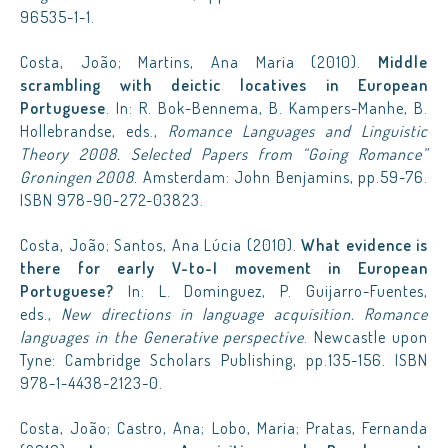
96535-1-1.
Costa, João; Martins, Ana Maria (2010).
Middle
scrambling with deictic locatives in European
Portuguese
. In: R. Bok-Bennema, B. Kampers-Manhe, B.
Hollebrandse, eds.,
Romance Languages and Linguistic
Theory 2008. Selected Papers from “Going Romance”
Groningen 2008
. Amsterdam: John Benjamins, pp.59-76.
ISBN 978-90-272-03823.
Costa, João; Santos, Ana Lúcia (2010).
What evidence is
there for early V-to-I movement in European
Portuguese?
In: L. Dominguez, P. Guijarro-Fuentes,
eds.,
New directions in language acquisition. Romance
languages in the Generative perspective
. Newcastle upon
Tyne: Cambridge Scholars Publishing, pp.135-156. ISBN
978-1-4438-2123-0.
Costa, João; Castro, Ana; Lobo, Maria; Pratas, Fernanda