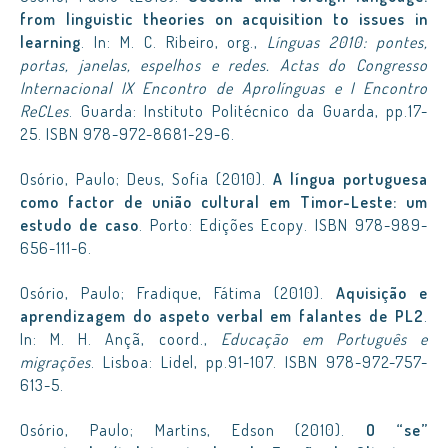
from linguistic theories on acquisition to issues in
learning
. In: M. C. Ribeiro, org.,
Línguas 2010: pontes,
portas, janelas, espelhos e redes. Actas do Congresso
Internacional IX Encontro de Aprolínguas e I Encontro
ReCLes
. Guarda: Instituto Politécnico da Guarda, pp.17-
25. ISBN 978-972-8681-29-6.
Osório, Paulo; Deus, Sofia (2010).
A língua portuguesa
como factor de união cultural em Timor-Leste: um
estudo de caso
. Porto: Edições Ecopy. ISBN 978-989-
656-111-6.
Osório, Paulo; Fradique, Fátima (2010).
Aquisição e
aprendizagem do aspeto verbal em falantes de PL2
.
In: M. H. Ançã, coord.,
Educação em Português e
migrações
. Lisboa: Lidel, pp.91-107. ISBN 978-972-757-
613-5.
Osório, Paulo; Martins, Edson (2010).
O “se”