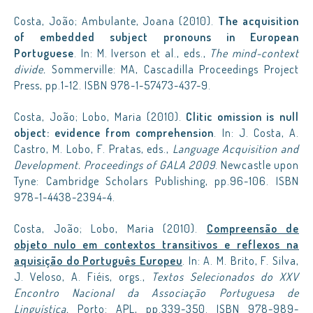
Costa, João; Ambulante, Joana (2010).
The acquisition
of embedded subject pronouns in European
Portuguese
. In: M. Iverson et al., eds.,
The mind-context
divide.
Sommerville: MA, Cascadilla Proceedings Project
Press, pp.1-12. ISBN 978-1-57473-437-9.
Costa, João; Lobo, Maria (2010).
Clitic omission is null
object: evidence from comprehension
. In: J. Costa, A.
Castro, M. Lobo, F. Pratas, eds.,
Language Acquisition and
Development. Proceedings of GALA 2009
. Newcastle upon
Tyne: Cambridge Scholars Publishing, pp.96-106. ISBN
978-1-4438-2394-4.
Costa, João; Lobo, Maria (2010).
Compreensão de
objeto nulo em contextos transitivos e reflexos na
aquisição do Português Europeu
. In: A. M. Brito, F. Silva,
J. Veloso, A. Fiéis, orgs.,
Textos Selecionados do XXV
Encontro Nacional da Associação Portuguesa de
Linguística.
Porto: APL, pp.339-350. ISBN 978-989-