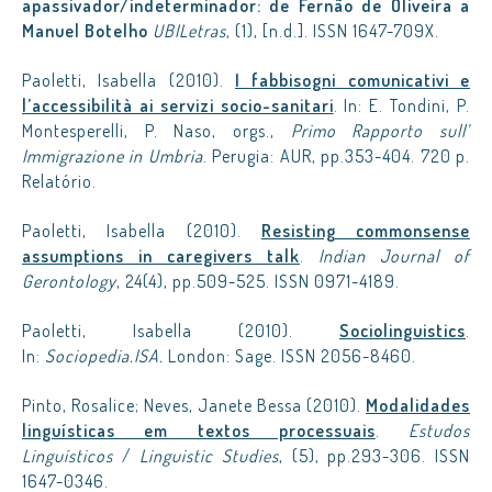
apassivador/indeterminador: de Fernão de Oliveira a
Manuel Botelho
UBILetras
, (1), [n.d.]. ISSN 1647-709X.
Paoletti, Isabella (2010).
I fabbisogni comunicativi e
l’accessibilità ai servizi socio-sanitari
. In: E. Tondini, P.
Montesperelli, P. Naso, orgs.,
Primo Rapporto sull’
Immigrazione in Umbria
. Perugia: AUR, pp.353-404. 720 p.
Relatório.
Paoletti, Isabella (2010).
Resisting commonsense
assumptions in caregivers talk
.
Indian Journal of
Gerontology
, 24(4), pp.509-525. ISSN 0971-4189.
Paoletti, Isabella (2010).
Sociolinguistics
.
In:
Sociopedia.ISA.
London: Sage. ISSN 2056-8460.
Pinto, Rosalice; Neves, Janete Bessa (2010).
Modalidades
linguísticas em textos processuais
.
Estudos
Linguísticos
/
Linguistic Studies
, (5), pp.293-306. ISSN
1647-0346.