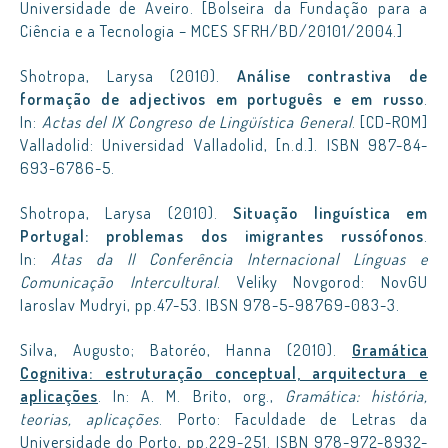
Universidade de Aveiro. [Bolseira da Fundação para a
Ciência e a Tecnologia – MCES SFRH/BD/20101/2004.]
Shotropa, Larysa (2010).
Análise contrastiva de
formação de adjectivos em português e em russo
.
In:
Actas del IX Congreso de Lingüística General
. [CD-ROM]
Valladolid: Universidad Valladolid, [n.d.]. ISBN 987-84-
693-6786-5.
Shotropa, Larysa (2010).
Situação linguística em
Portugal: problemas dos imigrantes russófonos
.
In:
Atas da II Conferência Internacional Línguas e
Comunicação Intercultural
. Veliky Novgorod: NovGU
Iaroslav Mudryi, pp.47-53. IBSN 978-5-98769-083-3.
Silva, Augusto; Batoréo, Hanna (2010).
Gramática
Cognitiva: estruturação conceptual, arquitectura e
aplicações
. In: A. M. Brito, org.,
Gramática: história,
teorias, aplicações
. Porto: Faculdade de Letras da
Universidade do Porto, pp.229-251. ISBN 978-972-8932-