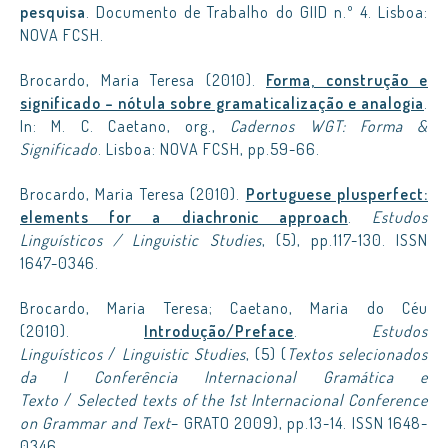
pesquisa
. Documento de Trabalho do GIID n.º 4. Lisboa:
NOVA FCSH.
Brocardo, Maria Teresa (2010).
Forma, construção e
significado – nótula sobre gramaticalização e analogia
.
In: M. C. Caetano, org.,
Cadernos WGT: Forma &
Significado
. Lisboa: NOVA FCSH, pp.59-66.
Brocardo, Maria Teresa (2010).
Portuguese plusperfect:
elements for a diachronic approach
.
Estudos
Linguísticos / Linguistic Studies
, (5), pp.117-130. ISSN
1647-0346.
Brocardo, Maria Teresa; Caetano, Maria do Céu
(2010).
Introdução/Preface
.
Estudos
Linguísticos
/
Linguistic Studies
, (5) (
Textos selecionados
da I Conferência Internacional Gramática e
Texto
/
Selected texts of the 1st Internacional Conference
on Grammar and Text
– GRATO 2009), pp.13-14. ISSN 1648-
0346.