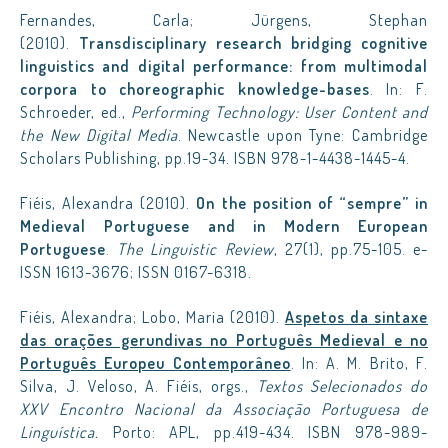
Fernandes, Carla; Jürgens, Stephan
(2010).
Transdisciplinary research bridging cognitive
linguistics and digital performance: from multimodal
corpora to choreographic knowledge-bases
. In: F.
Schroeder, ed.,
Performing Technology: User Content and
the New Digital Media
. Newcastle upon Tyne: Cambridge
Scholars Publishing, pp.19-34. ISBN 978-1-4438-1445-4.
Fiéis, Alexandra (2010).
On the position of “sempre”
in
Medieval Portuguese and in Modern European
Portuguese
.
The Linguistic Review
, 27(1), pp.75-105. e-
ISSN 1613-3676; ISSN 0167-6318.
Fiéis, Alexandra; Lobo, Maria (2010).
Aspetos da sintaxe
das orações gerundivas no Português Medieval e no
Português Europeu Contemporâneo
. In: A. M. Brito, F.
Silva, J. Veloso, A. Fiéis, orgs.,
Textos Selecionados do
XXV Encontro Nacional da Associação Portuguesa de
Linguística.
Porto: APL, pp.419-434. ISBN 978-989-