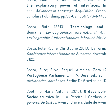
the explanatory power of interfaces
. I
eds.,
Advances in Language Acquisition. Proce
Scholars Publishing, pp.53-62. ISBN 978-1-443
Costa, Rute (2013).
Terminology and 
domains
.
Lexicographica: International A
Lexicographie / Internationales Jahrbuch für L
Costa, Rute; Roche, Christophe (2013).
La forma
Conférence Internationale de Bucarest
, Novemb
3122.
Costa, Rute; Silva, Raquel; Almeida, Zara 
Portuguese Parliament
. In: V. Jesensek, ed.
dictionaries, databases
. Berlin: De Gruyter, pp.
Coutinho, Maria Antónia (2013).
O desenvolv
Sociodiscursivo
. In: L. A. Pereira, I. Cardoso,
géneros de textos
. Aveiro: Universidade de Ave