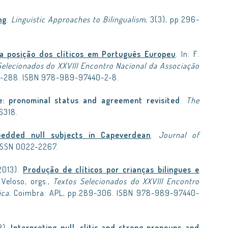
ng
.
Linguistic Approaches to Bilingualism
, 3(3), pp.296-
a posição dos clíticos em Português Europeu
. In: F.
 Selecionados do XXVIII Encontro Nacional da Associação
1-288. ISBN 978-989-97440-2-8.
e: pronominal status and agreement revisited
.
The
-6318.
edded null subjects in Capeverdean
.
Journal of
 ISSN 0022-2267.
2013).
Produção de clíticos por crianças bilingues e
J. Veloso, orgs.,
Textos Selecionados do XXVIII Encontro
ica.
Coimbra: APL, pp.289-306. ISBN 978-989-97440-
3).
Interpreting null, clitic and strong pronouns and