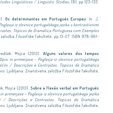
tudos Linguísticos / Linguistic Studies
, (8), pp.123-133.
3).
Os determinantes em Português Europeu
. In: J.
Poglavja iz slovnice portugalskega jezika s kontrastivnimi
ntrastes. Tópicos de Gramática Portuguesa com Exemplos
 založba Filozofske fakultete, pp.13-27. ISBN 978-961-
dvedšek, Mojca (2013).
Alguns valores dos tempos
Opisi in primerjave – Poglavja iz slovnice portugalskega
nščini / Descrições e Contrastes. Tópicos de Gramática
nos
. Ljubljana: Znanstvena založba Filozofske fakultete,
ek, Mojca (2013).
Sobre a flexão verbal em Português
 in primerjave – Poglavja iz slovnice portugalskega jezika
ni / Descrições e Contrastes. Tópicos de Gramática
nos.
Ljubljana: Znanstvena založba Filozofske fakultete,