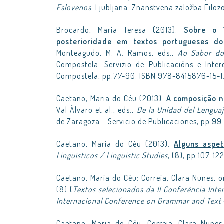
Eslovenos
. Ljubljana: Znanstvena založba Filo
Brocardo, Maria Teresa (2013).
Sobre o 
posterioridade em textos portugueses do
Monteagudo, M. A. Ramos, eds.,
Ao Sabor do
Compostela: Servizio de Publicacións e Inte
Compostela, pp.77-90. ISBN 978-8415876-15-1
Caetano, Maria do Céu (2013).
A composição n
Val Álvaro et al., eds.,
De la Unidad del Lenguaj
de Zaragoza – Servicio de Publicaciones, pp.9
Caetano, Maria do Céu (2013).
Alguns aspe
Linguísticos / Linguistic Studies
, (8), pp.107-12
Caetano, Maria do Céu; Correia, Clara Nunes, o
(8) (
Textos selecionados da II Conferência Inte
Internacional Conference on Grammar and Text
Caetano, Maria do Céu; Correia, Clara Nunes