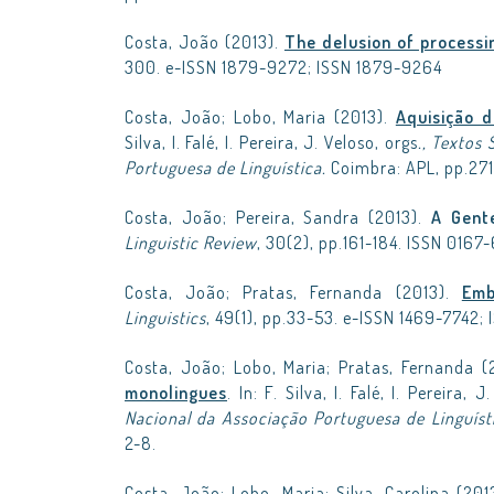
Costa, João (2013).
The delusion of processi
300. e-ISSN 1879-9272; ISSN 1879-9264
Costa, João; Lobo, Maria (2013).
Aquisição d
Silva, I. Falé, I. Pereira, J. Veloso, orgs
., Textos
Portuguesa de Linguística.
Coimbra: APL, pp.27
Costa, João; Pereira, Sandra (2013).
A Gent
Linguistic Review
, 30(2), pp.161-184. ISSN 0167
Costa, João; Pratas, Fernanda (2013).
Emb
Linguistics
, 49(1), pp.33-53. e-ISSN 1469-7742;
Costa, João; Lobo, Maria; Pratas, Fernanda (
monolingues
. In: F. Silva, I. Falé, I. Pereira, 
Nacional da Associação Portuguesa de Linguíst
2-8.
Costa, João; Lobo, Maria; Silva, Carolina (201