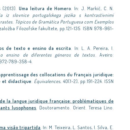
s (2013).
Uma leitura de Homero
. In: J. Markič, C. N.
a iz slovnice portugalskega jezika s kontrastivnimi
ntrastes. Tópicos de Gramática Portuguesa com Exemplos
aložba Filozofske fakultete, pp.121-135. ISBN 978-961-
os de texto e ensino da escrita
. In: L. A. Pereira, I.
 o ensino de diferentes géneros de textos
. Aveiro:
-972-789-358-4.
pprentissage des collocations du Français juridique:
 et didactique
.
Équivalences
, 40(1-2), pp.191-224. ISSN
 de la langue juridique française: problématiques de
nants lusophones
. Doutoramento. Orient. Teresa Lino.
ma visão tripartida
. In: M. Teixeira, L. Santos, I. Silva, E.