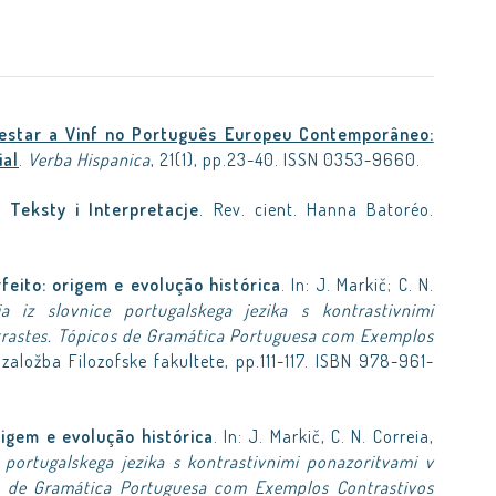
 estar a Vinf no Português Europeu Contemporâneo:
ial
.
Verba Hispanica
, 21(1), pp.23-40. ISSN 0353-9660.
).
Teksty i Interpretacje
. Rev. cient. Hanna Batoréo.
rfeito: origem e evolução histórica
. In: J. Markič; C. N.
a iz slovnice portugalskega jezika s kontrastivnimi
ntrastes. Tópicos de Gramática Portuguesa com Exemplos
založba Filozofske fakultete, pp.111-117. ISBN 978-961-
rigem e evolução histórica
. In: J. Markič, C. N. Correia,
e portugalskega jezika s kontrastivnimi ponazoritvami v
os de Gramática Portuguesa com Exemplos Contrastivos