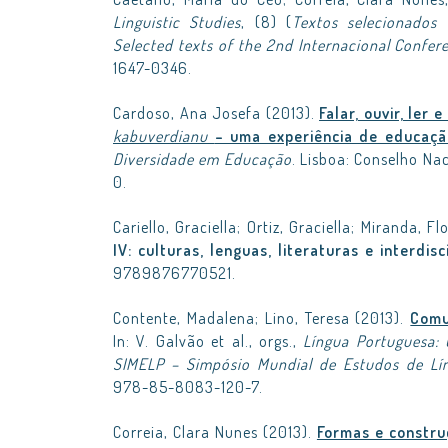
Linguistic Studies
, (8) (
Textos selecionados 
Selected texts of the 2nd Internacional Conf
1647-0346.
Cardoso, Ana Josefa (2013).
Falar, ouvir, ler
kabuverdianu
– uma experiência de educação
Diversidade em Educação
. Lisboa: Conselho N
0.
Cariello, Graciella; Ortiz, Graciella; Miranda, F
IV: culturas, lenguas, literaturas e interdis
9789876770521.
Contente, Madalena; Lino, Teresa (2013).
Comu
In: V. Galvão et al., orgs.,
Língua Portuguesa: 
SIMELP – Simpósio Mundial de Estudos de Lí
978-85-8083-120-7.
Correia, Clara Nunes (2013).
Formas e constru