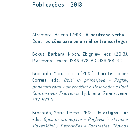
Publicações – 2013
Alzamora, Helena (2013).
A perífrase verbal
Contribuições para uma análise transcategor
Bokus, Barbara; Kloch, Zbigniew, eds. (2013
Piaseczno: Lexem. ISBN 978-83-936258-0-2.
Brocardo, Maria Teresa (2013).
O pretérito pe
Correia, eds.,
Opisi in primerjave – Poglavj
ponazoritvami v slovenščini / Descrições e Co
Contrastivos Eslovenos
. Ljubljana: Znanstvena 
237-573-7.
Brocardo, Maria Teresa (2013).
Os artigos – o
eds.,
Opisi in primerjave – Poglavja iz slovnic
slovenščini / Descrições e Contrastes. Tópic