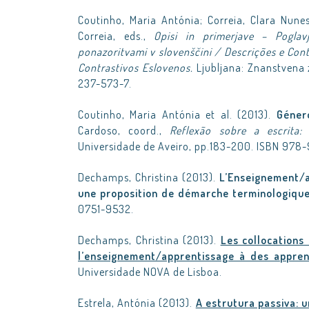
Coutinho, Maria Antónia; Correia, Clara Nune
Correia, eds.,
Opisi in primerjave – Poglavj
ponazoritvami v slovenščini / Descrições e Co
Contrastivos Eslovenos.
Ljubljana: Znanstvena z
237-573-7.
Coutinho, Maria Antónia et al. (2013).
Géner
Cardoso, coord.,
Reflexão sobre a escrita:
Universidade de Aveiro, pp.183-200. ISBN 978
Dechamps, Christina (2013).
L’Enseignement/a
une proposition de démarche terminologique
0751-9532.
Dechamps, Christina (2013).
Les collocations
l’enseignement/apprentissage à des appre
Universidade NOVA de Lisboa.
Estrela, Antónia (2013).
A estrutura passiva: u