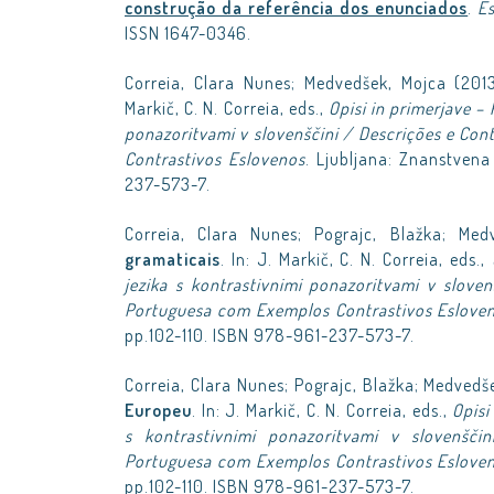
construção da referência dos enunciados
.
Es
ISSN 1647-0346.
Correia, Clara Nunes; Medvedšek, Mojca (201
Markič, C. N. Correia, eds.,
Opisi in primerjave – 
ponazoritvami v slovenščini / Descrições e Co
Contrastivos Eslovenos
. Ljubljana: Znanstvena
237-573-7.
Correia, Clara Nunes; Pograjc, Blažka; Me
gramaticais
. In: J. Markič, C. N. Correia, eds.,
jezika s kontrastivnimi ponazoritvami v slove
Portuguesa com Exemplos Contrastivos Eslove
pp.102-110. ISBN 978-961-237-573-7.
Correia, Clara Nunes; Pograjc, Blažka; Medvedš
Europeu
. In: J. Markič, C. N. Correia, eds.,
Opisi
s kontrastivnimi ponazoritvami v slovenšči
Portuguesa com Exemplos Contrastivos Eslove
pp.102-110. ISBN 978-961-237-573-7.