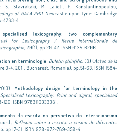
n: S. Stavrakaki, M. Lalioti, P. Konstantinopoulou,
edings of GALA 2011
. Newcastle upon Tyne: Cambridge
8-4783-4.
specialised lexicography: two complementary
nnual for Lexicography / Revue Internationale de
exicographie
, 29(1), pp.29-42. ISSN 0175-6206.
tion en terminologie
.
Buletin ştiinţific
, (8) (
Actes de la
re 3-4, 2011, Bucharest, Romania), pp.51-63. ISSN 1584-
(2013).
Methodology design for terminology in the
,
Specialised Lexicography. Print and digital, specialised
113-126. ISBN 9783110333381.
imento da escrita na perspetiva do Interacionismo
 coord.,
Reflexão sobre a escrita: o ensino de diferentes
iro, pp.17-31. ISBN 978-972-789-358-4.