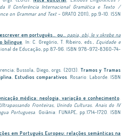
da II Conferência Internacional Gramática e Texto /
erence on Grammar and Text
– GRATO 2011), pp.9-10. ISSN
 e escrever em português… ou…
papia, obi, le y skrebe na
 bilingue
. In: C. Gregório, T. Ribeiro, eds.,
Equidade e
acional de Educação, pp.87-96. ISBN 978-972-8360-74-
lorencia; Bussola, Diego, orgs. (2013).
Tramos y Tramas
ciplina. Estudios comparativos
. Rosario: Laborde. ISBN
nicação médica: neologia, variação e conhecimento
.
Ultrapassando Fronteiras, Unindo Culturas. Anais do IV
ngua Portuguesa
. Goiânia: FUNAPE, pp.1714-1720. ISBN
ções em Português Europeu: relações semânticas na