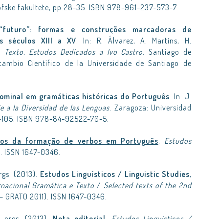
zofske fakultete, pp.28-35. ISBN 978-961-237-573-7.
“futuro”: formas e construções marcadoras de
s séculos XIII a XV
. In: R. Álvarez, A. Martins, H.
 Texto. Estudos Dedicados a Ivo Castro
. Santiago de
rcambio Científico de la Universidade de Santiago de
.
ominal em gramáticas históricas do Português
. In: J.
e a la Diversidad de las Lenguas
. Zaragoza: Universidad
9-105. ISBN 978-84-92522-70-5.
tos da formação de verbos em Português
.
Estudos
2. ISSN 1647-0346.
rgs. (2013).
Estudos Linguísticos / Linguistic Studies
,
rnacional Gramática e Texto
/
Selected texts of the 2nd
– GRATO 2011). ISSN 1647-0346.
, orgs. (2013).
Nota editorial
.
Estudos Linguísticos /