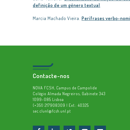
definição de um género textual
.
Marcia Machado Vieira.
Perífrases verbo-nomi
Contacte-nos
NOVA FCSH, Campus de Campolide
Colégio Almada Negreiros, Gabinete 343
1099-085 Lisboa
(+351) 217908309 | Ext.: 40325
sec.clunl@fcsh.unl.pt