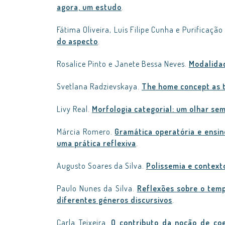
agora, um estudo
.
Fátima Oliveira, Luís Filipe Cunha e Purificação
do aspecto
.
Rosalice Pinto e Janete Bessa Neves.
Modalidad
Svetlana Radzievskaya.
The home concept as t
Livy Real.
Morfologia categorial: um olhar se
Márcia Romero.
Gramática operatória e ensin
uma prática reflexiva
.
Augusto Soares da Silva.
Polissemia e context
Paulo Nunes da Silva.
Reflexões sobre o temp
diferentes géneros discursivos
.
Carla Teixeira.
O contributo da noção de coe