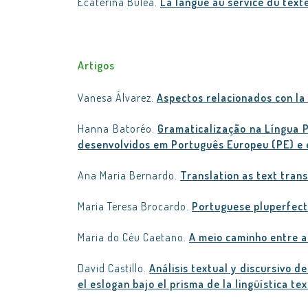
Ecaterina Bulea.
La langue au service du text
Artigos
Vanesa Álvarez.
Aspectos relacionados con la 
Hanna Batoréo.
Gramaticalização na Língua 
desenvolvidos em Português Europeu (PE) e 
Ana Maria Bernardo.
Translation as text trans
Maria Teresa Brocardo.
Portuguese pluperfect
Maria do Céu Caetano.
A meio caminho entre a
David Castillo.
Análisis textual y discursivo d
el eslogan bajo el prisma de la lingüística te