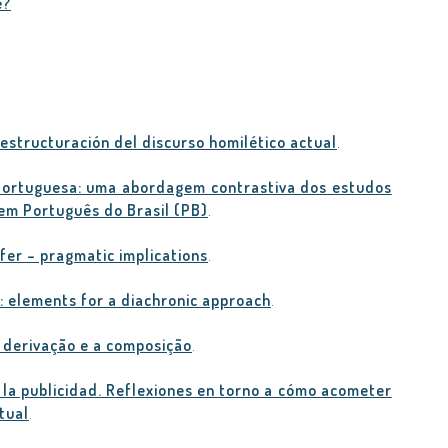
e?
estructuración del discurso homilético actual
.
Portuguesa: uma abordagem contrastiva dos estudos
em Português do Brasil (PB)
.
fer – pragmatic implications
.
: elements for a diachronic approach
.
 derivação e a composição
.
e la publicidad. Reflexiones en torno a cómo acometer
xtual
.