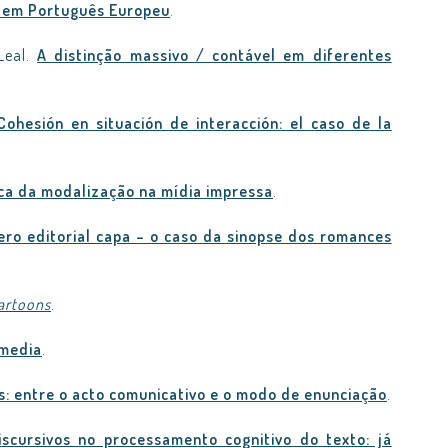
r em Português Europeu
.
 Leal.
A distinção massivo / contável em diferentes
Cohesión en situación de interacción: el caso de la
a da modalização na mídia impressa
.
ero editorial capa – o caso da sinopse dos romances
artoons
.
 media
.
s: entre o acto comunicativo e o modo de enunciação
.
scursivos no processamento cognitivo do texto: já