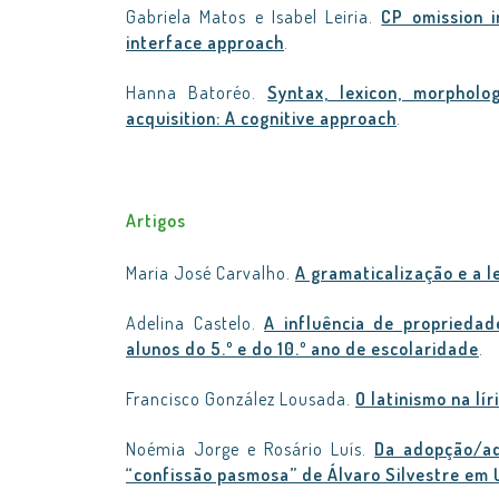
Gabriela Matos e Isabel Leiria.
CP omission i
interface approach
.
Hanna Batoréo.
Syntax, lexicon, morpholo
acquisition: A cognitive approach
.
Artigos
Maria José Carvalho.
A gramaticalização e a l
Adelina Castelo.
A influência de proprieda
alunos do 5.º e do 10.º ano de escolaridade
.
Francisco González Lousada.
O latinismo na lí
Noémia Jorge e Rosário Luís.
Da adopção/ad
“confissão pasmosa” de Álvaro Silvestre em