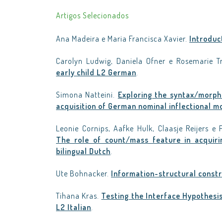
Artigos Selecionados
Ana Madeira e Maria Francisca Xavier.
Introduc
Carolyn Ludwig, Daniela Ofner e Rosemarie T
early child L2 German
.
Simona Natteini.
Exploring the syntax/morph
acquisition of German nominal inflectional m
Leonie Cornips, Aafke Hulk, Claasje Reijers e
The role of count/mass feature in acquiri
bilingual Dutch
.
Ute Bohnacker.
Information-structural const
Tihana Kras.
Testing the Interface Hypothesis
L2 Italian
.