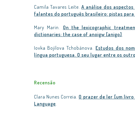
Camila Tavares Leite.
A análise dos aspectos 
falantes do português brasileiro: pistas para
Mary Marin.
On the lexicographic treatmen
dictionaries: the case of anoigw [anigo]
.
Iovka Bojílova Tchobánova.
Estudos dos nome
língua portuguesa. O seu lugar entre os outr
Recensão
Clara Nunes Correia.
O prazer de ler [um livro
Language
.