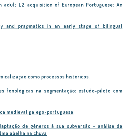
n adult L2 acquisition of European Portuguese: An
gy and pragmatics in an early stage of bilingual
exicalização como processos históricos
.
des fonológicas na segmentação: estudo-piloto com
rica medieval galego-portuguesa
.
aptação de géneros à sua subversão – análise da
 Uma abelha na chuva
.