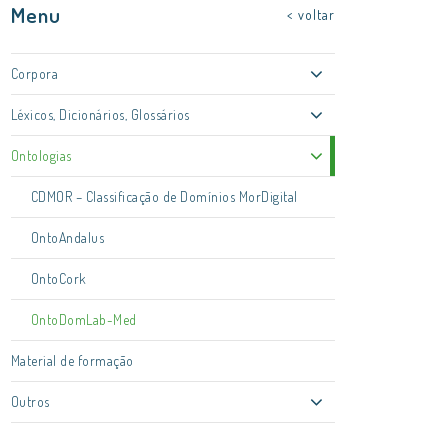
Menu
< voltar
Corpora
Léxicos, Dicionários, Glossários
Ontologias
CDMOR – Classificação de Domínios MorDigital
OntoAndalus
OntoCork
OntoDomLab-Med
Material de formação
Outros