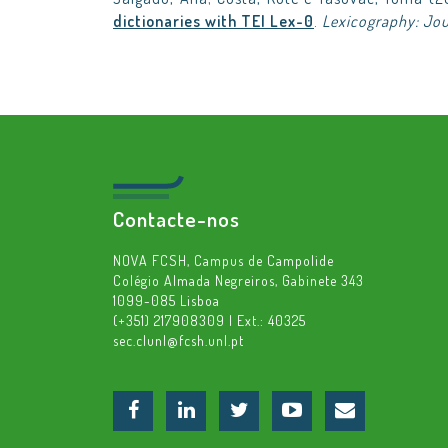
dictionaries with TEI Lex-0
.
Lexicography: Jou
Contacte-nos
NOVA FCSH, Campus de Campolide
Colégio Almada Negreiros, Gabinete 343
1099-085 Lisboa
(+351) 217908309 | Ext.: 40325
sec.clunl@fcsh.unl.pt