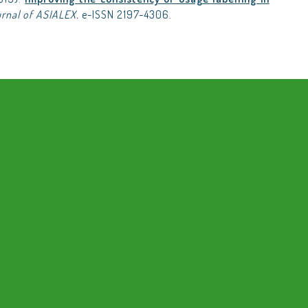
rnal of ASIALEX.
e-ISSN 2197-4306.