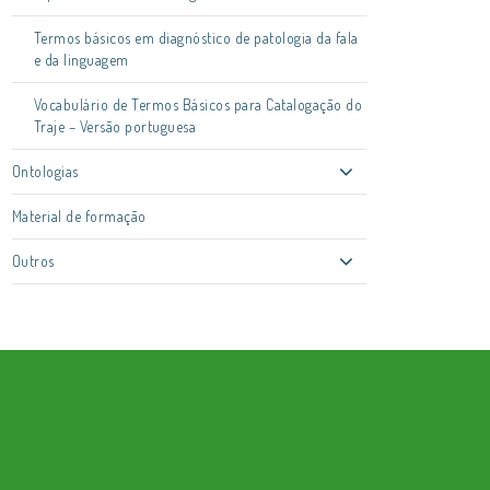
Termos básicos em diagnóstico de patologia da fala
e da linguagem
Vocabulário de Termos Básicos para Catalogação do
Traje – Versão portuguesa
Ontologias
Material de formação
Outros