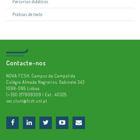
Percursos didáticos
Práticas de texto
Contacte-nos
NOVA FCSH, Campus de Campolide
Colégio Almada Negreiros, Gabinete 343
1099-085 Lisboa
(+351) 217908309 | Ext.: 40325
sec.clunl@fcsh.unl.pt