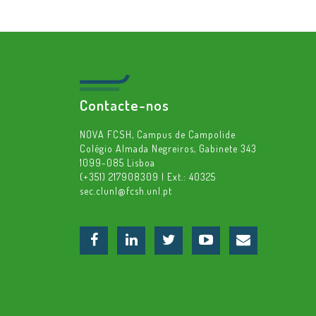
Contacte-nos
NOVA FCSH, Campus de Campolide
Colégio Almada Negreiros, Gabinete 343
1099-085 Lisboa
(+351) 217908309 | Ext.: 40325
sec.clunl@fcsh.unl.pt