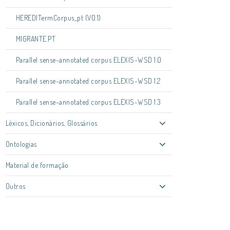
HEREDITermCorpus_pt (V0.1)
MIGRANTE.PT
Parallel sense-annotated corpus ELEXIS-WSD 1.0
Parallel sense-annotated corpus ELEXIS-WSD 1.2
Parallel sense-annotated corpus ELEXIS-WSD 1.3
Léxicos, Dicionários, Glossários
Ontologias
Material de formação
Outros