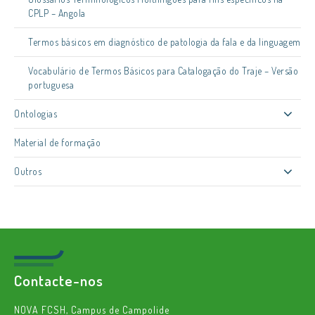
CPLP – Angola
Termos básicos em diagnóstico de patologia da fala e da linguagem
Vocabulário de Termos Básicos para Catalogação do Traje – Versão
portuguesa
Ontologias
Material de formação
Outros
Contacte-nos
NOVA FCSH, Campus de Campolide