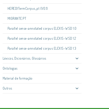
HEREDITermCorpus_pt (V0.1)
MIGRANTE.PT
Parallel sense-annotated corpus ELEXIS-WSD 1.0
Parallel sense-annotated corpus ELEXIS-WSD 1.2
Parallel sense-annotated corpus ELEXIS-WSD 1.3
Léxicos, Dicionários, Glossários
Ontologias
Material de formação
Outros