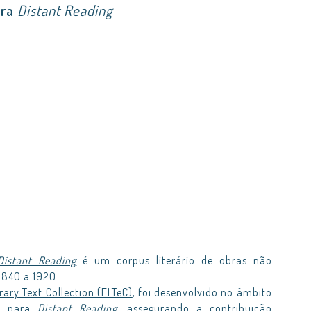
ara
Distant Reading
Distant Reading
é um corpus literário de obras não
1840 a 1920.
rary Text Collection (ELTeC)
, foi desenvolvido no âmbito
sa para
Distant Reading
, assegurando a contribuição