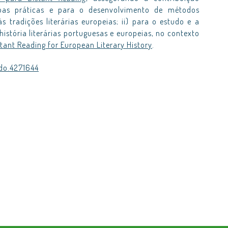
oas práticas e para o desenvolvimento de métodos
 tradições literárias europeias; ii) para o estudo e a
istória literárias portuguesas e europeias, no contexto
stant Reading for European Literary History
.
odo.4271644