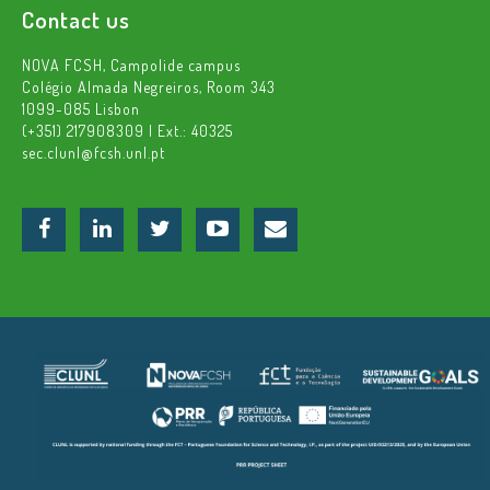
Contact us
NOVA FCSH, Campolide campus
Colégio Almada Negreiros, Room 343
1099-085 Lisbon
(+351) 217908309 | Ext.: 40325
sec.clunl@fcsh.unl.pt