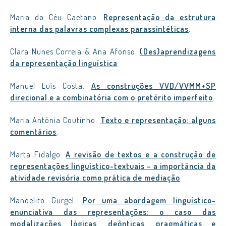
Maria do Céu Caetano.
Representação da estrutura
interna das palavras complexas parassintéticas
.
Clara Nunes Correia & Ana Afonso.
(Des)aprendizagens
da representação linguística
.
Manuel Luís Costa.
As construções VVD/VVMM+SP
direcional e a combinatória com o pretérito imperfeito
.
Maria Antónia Coutinho.
Texto e representação: alguns
comentários
.
Marta Fidalgo.
A revisão de textos e a construção de
representações linguístico-textuais – a importância da
atividade revisória como prática de mediação
.
Manoelito Gurgel.
Por uma abordagem linguístico-
enunciativa das representações: o caso das
modalizações lógicas, deônticas, pragmáticas e