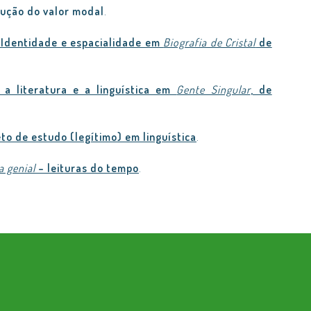
rução do valor modal
.
i. Identidade e espacialidade em
Biografia de Cristal
de
a literatura e a linguística em
Gente Singular
, de
eto de estudo (legítimo) em linguística
.
a genial
– leituras do tempo
.