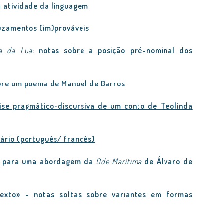
a atividade da linguagem
.
cruzamentos (im)prováveis
.
ça da Lua
: notas sobre a posição pré-nominal dos
obre um poema de Manoel de Barros
.
lise pragmático-discursiva de um conto de Teolinda
rário (português/ francês)
.
s: para uma abordagem da
Ode Marítima
de Álvaro de
exto» – notas soltas sobre variantes em formas