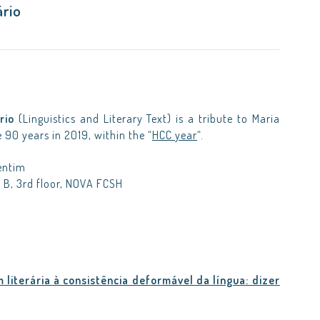
ário
rio
(Linguistics and Literary Text) is a tribute to Maria
90 years in 2019, within the “
HCC year
“.
entim
e B, 3rd floor, NOVA FCSH
literária à consistência deformável da língua: dizer