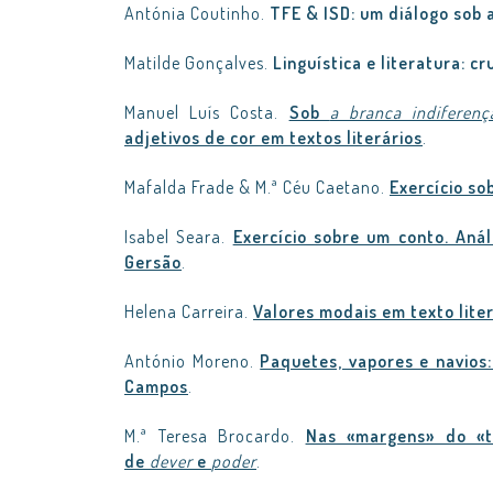
Antónia Coutinho.
TFE & ISD: um diálogo sob 
Matilde Gonçalves.
Linguística e literatura: 
Manuel Luís Costa.
Sob
a branca indiferen
adjetivos de cor em textos literários
.
Mafalda Frade & M.ª Céu Caetano.
Exercício s
Isabel Seara.
Exercício sobre um conto. Aná
Gersão
.
Helena Carreira.
Valores modais em texto lite
António Moreno.
Paquetes, vapores e navio
Campos
.
M.ª Teresa Brocardo.
Nas «margens» do «t
de
dever
e
poder
.