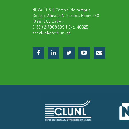
NOVA FCSH, Campolide campus
Colégio Almada Negreiros, Room 343
1099-085 Lisbon
(+351) 217908309 | Ext.: 40325
sec.clunl@fcsh.unl.pt