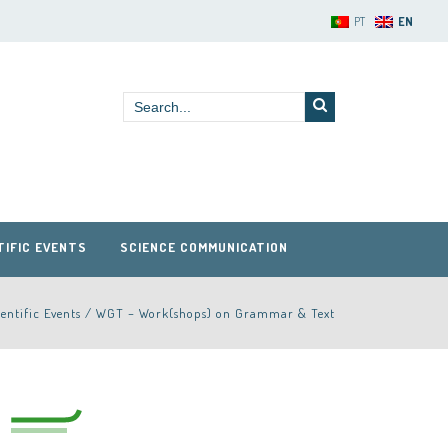
PT
EN
TIFIC EVENTS
SCIENCE COMMUNICATION
ientific Events
/
WGT – Work(shops) on Grammar & Text