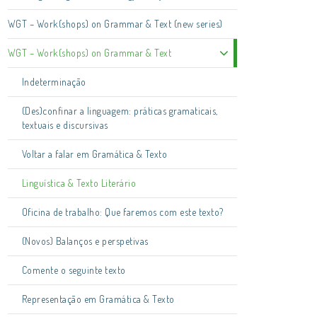
WGT – Work(shops) on Grammar & Text (new series)
WGT – Work(shops) on Grammar & Text
Indeterminação
(Des)confinar a linguagem: práticas gramaticais,
textuais e discursivas
Voltar a falar em Gramática & Texto
Linguística & Texto Literário
Oficina de trabalho: Que faremos com este texto?
(Novos) Balanços e perspetivas
Comente o seguinte texto
Representação em Gramática & Texto