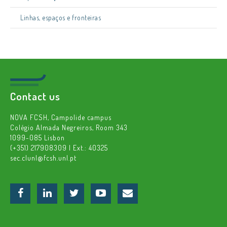
Linhas, espaços e fronteiras
Contact us
NOVA FCSH, Campolide campus
Colégio Almada Negreiros, Room 343
1099-085 Lisbon
(+351) 217908309 | Ext.: 40325
sec.clunl@fcsh.unl.pt