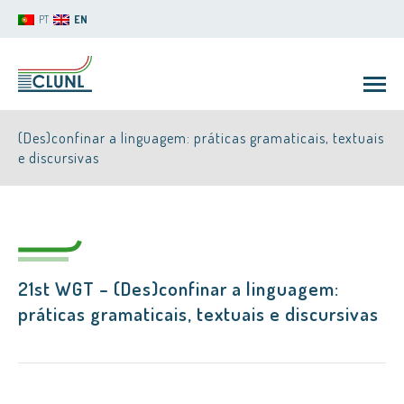
PT
EN
(Des)confinar a linguagem: práticas gramaticais, textuais
e discursivas
CLUNL
21st WGT – (Des)confinar a linguagem:
práticas gramaticais, textuais e discursivas